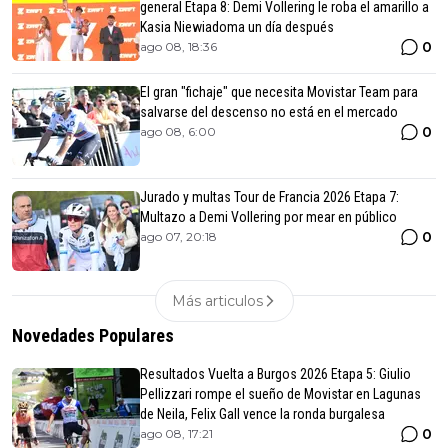
general Etapa 8: Demi Vollering le roba el amarillo a
Kasia Niewiadoma un día después
0
ago 08, 18:36
El gran "fichaje" que necesita Movistar Team para
salvarse del descenso no está en el mercado
0
ago 08, 6:00
Jurado y multas Tour de Francia 2026 Etapa 7:
Multazo a Demi Vollering por mear en público
0
ago 07, 20:18
Más articulos
Novedades Populares
Resultados Vuelta a Burgos 2026 Etapa 5: Giulio
Pellizzari rompe el sueño de Movistar en Lagunas
de Neila, Felix Gall vence la ronda burgalesa
0
ago 08, 17:21