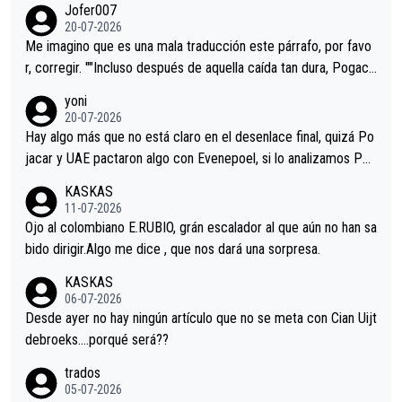
Jofer007
Minguez, Velez etc etc.Me da pena vivir estos momentos tan
20-07-2026
tristes sin victorias.
Me imagino que es una mala traducción este párrafo, por favo
r, corregir. ""Incluso después de aquella caída tan dura, Pogaca
r volvió a atacarle en un descenso durante el Giro y Vingegaard
yoni
permaneció pegado a su rueda. Parecía increíble la forma en l
20-07-2026
a que era capaz de controlar el miedo", recordó."
Hay algo más que no está claro en el desenlace final, quizá Po
jacar y UAE pactaron algo con Evenepoel, si lo analizamos Poj
acar no sprintó a tope y de hecho los últimos metros entra cas
KASKAS
i sin pedalear, luego está el saludo con Evenepoel dándose la
11-07-2026
mano de una manera muy fraternal, más allá de los típicos toqu
Ojo al colombiano E.RUBIO, grán escalador al que aún no han sa
es en el hombro con que saludaba a Vingegard. Ahí hubo una in
bido dirigir.Algo me dice , que nos dará una sorpresa.
trahistoria que nunca sabremos. Quién mucho abarca poco apri
KASKAS
eta, a ver si por querer poner a Del Toro con calzador en posi
06-07-2026
ción de podio UAE y Pojacar se van complicar el tour.
Desde ayer no hay ningún artículo que no se meta con Cian Uijt
debroeks….porqué será??
trados
05-07-2026