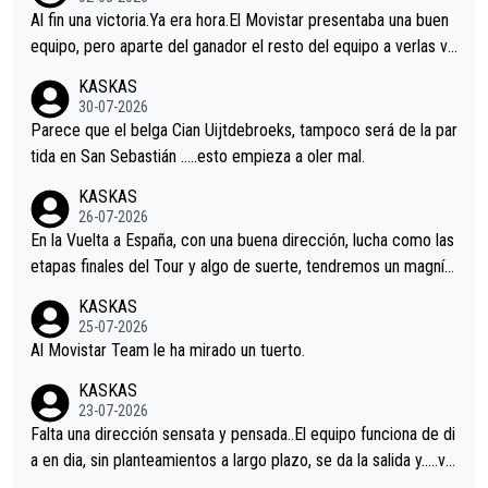
Al fin una victoria.Ya era hora.El Movistar presentaba una buen
equipo, pero aparte del ganador el resto del equipo a verlas ve
nir.Repito aqui falta algo , y no es precisamente los corredore
KASKAS
s.La única buena noticia es la mejoría de Enric Más en San Seb
30-07-2026
astian.Si en la Vuelta a Burgos sigue la mejoría, podríamos ten
Parece que el belga Cian Uijtdebroeks, tampoco será de la par
er alguna sorpresa en la Vuelta.Ojalá.
tida en San Sebastián …..esto empieza a oler mal.
KASKAS
26-07-2026
En la Vuelta a España, con una buena dirección, lucha como las
etapas finales del Tour y algo de suerte, tendremos un magnífi
co resultado.Acepto apuestas………Suerte
KASKAS
25-07-2026
Al Movistar Team le ha mirado un tuerto.
KASKAS
23-07-2026
Falta una dirección sensata y pensada..El equipo funciona de di
a en dia, sin planteamientos a largo plazo, se da la salida y…..ve
remos qué pasa.Hecho de menos esos directores , Langarica,