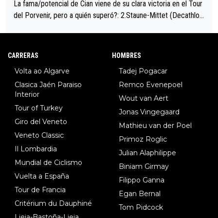
La fama/potencial de Cian viene de su clara victoria en el Tour
del Porvenir, pero a quién superó?: 2.Staune-Mittet (Decathlon,
34º en el pasado Giro), 3.Hessmann (sí, Hessmann...), 4.Ryan (E
DF), 5.Piganzoli (Visma), 6.Fancellu (Ukyo), 7.Wilksch (Tudor),
8.Lenny Martinez (Bahrein), 9. Van Belle (Visma), 10. Vacek (Li
CARRERAS
HOMBRES
dl). A tiempo vista se obtiene mucha información...
Volta ao Algarve
Tadej Pogacar
Clasica Jaén Paraiso
Remco Evenepoel
Interior
Wout van Aert
Tour of Turkey
Jonas Vingegaard
Giro del Veneto
Mathieu van der Poel
Veneto Classic
Primoz Roglic
Il Lombardia
Julian Alaphilippe
Mundial de Ciclismo
Biniam Girmay
Vuelta a España
Filippo Ganna
Tour de Francia
Egan Bernal
Critérium du Dauphiné
Tom Pidcock
Lieja-Bastoña-Lieja