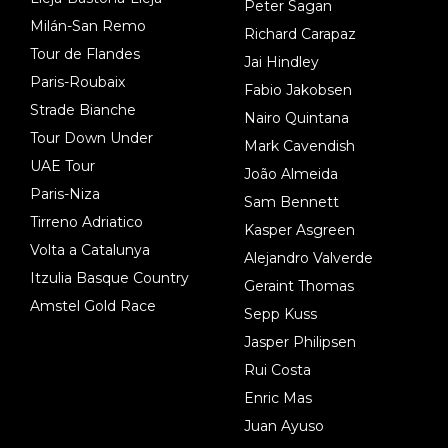
Peter Sagan
Milán-San Remo
Richard Carapaz
Tour de Flandes
Jai Hindley
Paris-Roubaix
Fabio Jakobsen
Strade Bianche
Nairo Quintana
Tour Down Under
Mark Cavendish
UAE Tour
João Almeida
Paris-Niza
Sam Bennett
Tirreno Adriatico
Kasper Asgreen
Volta a Catalunya
Alejandro Valverde
Itzulia Basque Country
Geraint Thomas
Amstel Gold Race
Sepp Kuss
Jasper Philipsen
Rui Costa
Enric Mas
Juan Ayuso