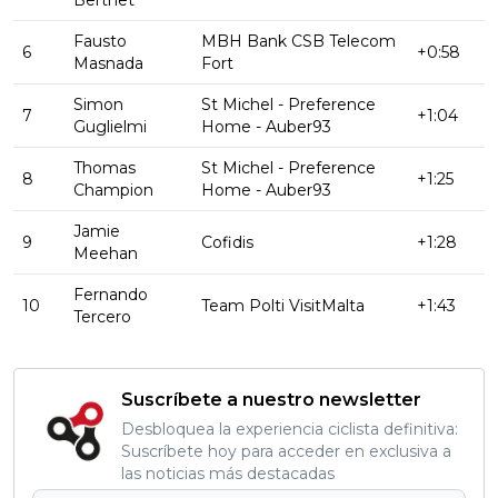
Berthet
Fausto
MBH Bank CSB Telecom
6
+0:58
Masnada
Fort
Simon
St Michel - Preference
7
+1:04
Guglielmi
Home - Auber93
Thomas
St Michel - Preference
8
+1:25
Champion
Home - Auber93
Jamie
9
Cofidis
+1:28
Meehan
Fernando
10
Team Polti VisitMalta
+1:43
Tercero
Suscríbete a nuestro newsletter
Desbloquea la experiencia ciclista definitiva:
Suscríbete hoy para acceder en exclusiva a
las noticias más destacadas