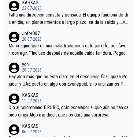
KASKAS
23-07-2026
Falta una dirección sensata y pensada..El equipo funciona de di
a en dia, sin planteamientos a largo plazo, se da la salida y…..ve
remos qué pasa.Hecho de menos esos directores , Langarica,
Jofer007
Minguez, Velez etc etc.Me da pena vivir estos momentos tan
20-07-2026
tristes sin victorias.
Me imagino que es una mala traducción este párrafo, por favo
r, corregir. ""Incluso después de aquella caída tan dura, Pogaca
r volvió a atacarle en un descenso durante el Giro y Vingegaard
yoni
permaneció pegado a su rueda. Parecía increíble la forma en l
20-07-2026
a que era capaz de controlar el miedo", recordó."
Hay algo más que no está claro en el desenlace final, quizá Po
jacar y UAE pactaron algo con Evenepoel, si lo analizamos Poj
acar no sprintó a tope y de hecho los últimos metros entra cas
KASKAS
i sin pedalear, luego está el saludo con Evenepoel dándose la
11-07-2026
mano de una manera muy fraternal, más allá de los típicos toqu
Ojo al colombiano E.RUBIO, grán escalador al que aún no han sa
es en el hombro con que saludaba a Vingegard. Ahí hubo una in
bido dirigir.Algo me dice , que nos dará una sorpresa.
trahistoria que nunca sabremos. Quién mucho abarca poco apri
KASKAS
eta, a ver si por querer poner a Del Toro con calzador en posi
06-07-2026
ción de podio UAE y Pojacar se van complicar el tour.