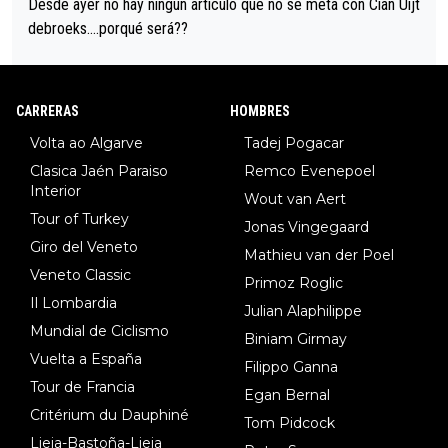
Desde ayer no hay ningún artículo que no se meta con Cian Uijt
debroeks….porqué será??
CARRERAS
HOMBRES
Volta ao Algarve
Tadej Pogacar
Clasica Jaén Paraiso
Remco Evenepoel
Interior
Wout van Aert
Tour of Turkey
Jonas Vingegaard
Giro del Veneto
Mathieu van der Poel
Veneto Classic
Primoz Roglic
Il Lombardia
Julian Alaphilippe
Mundial de Ciclismo
Biniam Girmay
Vuelta a España
Filippo Ganna
Tour de Francia
Egan Bernal
Critérium du Dauphiné
Tom Pidcock
Lieja-Bastoña-Lieja