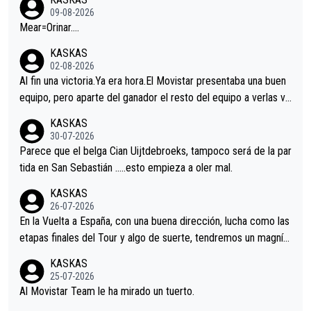
09-08-2026
Mear=Orinar….
KASKAS
02-08-2026
Al fin una victoria.Ya era hora.El Movistar presentaba una buen
equipo, pero aparte del ganador el resto del equipo a verlas ve
nir.Repito aqui falta algo , y no es precisamente los corredore
KASKAS
s.La única buena noticia es la mejoría de Enric Más en San Seb
30-07-2026
astian.Si en la Vuelta a Burgos sigue la mejoría, podríamos ten
Parece que el belga Cian Uijtdebroeks, tampoco será de la par
er alguna sorpresa en la Vuelta.Ojalá.
tida en San Sebastián …..esto empieza a oler mal.
KASKAS
26-07-2026
En la Vuelta a España, con una buena dirección, lucha como las
etapas finales del Tour y algo de suerte, tendremos un magnífi
co resultado.Acepto apuestas………Suerte
KASKAS
25-07-2026
Al Movistar Team le ha mirado un tuerto.