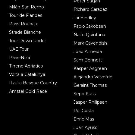
Peter Sagan
Milán-San Remo
Richard Carapaz
Tour de Flandes
Jai Hindley
Paris-Roubaix
Fabio Jakobsen
Strade Bianche
Nairo Quintana
Tour Down Under
Mark Cavendish
UAE Tour
João Almeida
Paris-Niza
Sam Bennett
Tirreno Adriatico
Kasper Asgreen
Volta a Catalunya
Alejandro Valverde
Itzulia Basque Country
Geraint Thomas
Amstel Gold Race
Sepp Kuss
Jasper Philipsen
Rui Costa
Enric Mas
Juan Ayuso