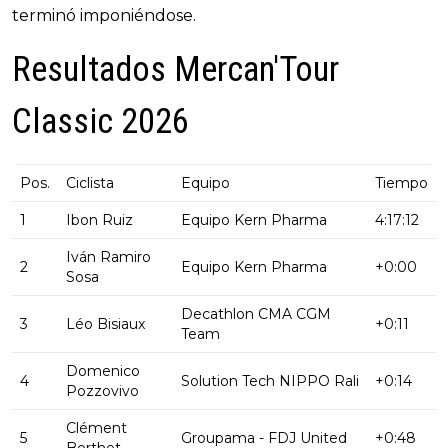
terminó imponiéndose.
Resultados Mercan'Tour
Classic 2026
Pos.
Ciclista
Equipo
Tiempo
1
Ibon Ruiz
Equipo Kern Pharma
4:17:12
Iván Ramiro
2
Equipo Kern Pharma
+0:00
Sosa
Decathlon CMA CGM
3
Léo Bisiaux
+0:11
Team
Domenico
4
Solution Tech NIPPO Rali
+0:14
Pozzovivo
Clément
5
Groupama - FDJ United
+0:48