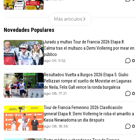
Más articulos
Novedades Populares
Jurado y multas Tour de Francia 2026 Etapa 8:
Calma tras el multazo a Demi Vollering por mear en
público
0
ago 09, 9:52
Resultados Vuelta a Burgos 2026 Etapa 5: Giulio
Pellizzari rompe el sueño de Movistar en Lagunas
de Neila, Felix Gall vence la ronda burgalesa
0
ago 08, 17:21
Tour de Francia Femenino 2026 Clasificación
general Etapa 8: Demi Vollering le roba el amarillo a
Kasia Niewiadoma un día después
0
ago 08, 18:36