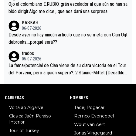
mano de una manera muy fraternal, más allá de los típicos toqu
Ojo al colombiano E.RUBIO, grán escalador al que aún no han sa
es en el hombro con que saludaba a Vingegard. Ahí hubo una in
bido dirigir.Algo me dice , que nos dará una sorpresa.
trahistoria que nunca sabremos. Quién mucho abarca poco apri
KASKAS
eta, a ver si por querer poner a Del Toro con calzador en posi
06-07-2026
ción de podio UAE y Pojacar se van complicar el tour.
Desde ayer no hay ningún artículo que no se meta con Cian Uijt
debroeks….porqué será??
trados
05-07-2026
La fama/potencial de Cian viene de su clara victoria en el Tour
del Porvenir, pero a quién superó?: 2.Staune-Mittet (Decathlon,
34º en el pasado Giro), 3.Hessmann (sí, Hessmann...), 4.Ryan (E
DF), 5.Piganzoli (Visma), 6.Fancellu (Ukyo), 7.Wilksch (Tudor),
8.Lenny Martinez (Bahrein), 9. Van Belle (Visma), 10. Vacek (Li
CARRERAS
HOMBRES
dl). A tiempo vista se obtiene mucha información...
Volta ao Algarve
Tadej Pogacar
Clasica Jaén Paraiso
Remco Evenepoel
Interior
Wout van Aert
Tour of Turkey
Jonas Vingegaard