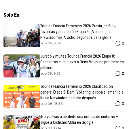
Solo En
Tour de Francia Femenino 2026 Previa, perfiles,
favoritas y predicción Etapa 9: ¿Vollering o
Niewiadoma? A ocho segundos de la gloria
0
ago 09, 9:54
Jurado y multas Tour de Francia 2026 Etapa 8:
Calma tras el multazo a Demi Vollering por mear en
público
0
ago 09, 9:52
Tour de Francia Femenino 2026 Clasificación
general Etapa 8: Demi Vollering le roba el amarillo a
Kasia Niewiadoma un día después
0
ago 08, 18:36
¡No vuelvas a perderte una noticia de ciclismo –
sigue a CiclismoAlDia en Google!
0
ago 03, 13:14