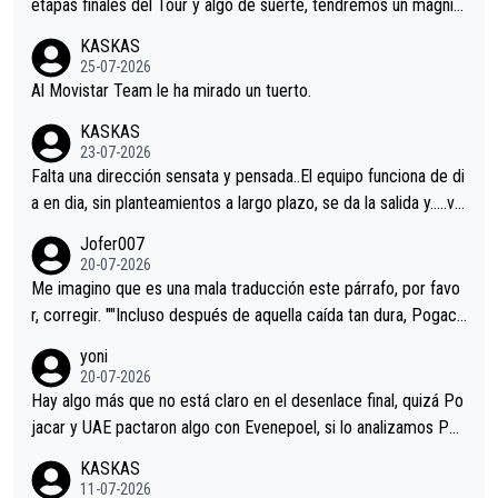
etapas finales del Tour y algo de suerte, tendremos un magnífi
co resultado.Acepto apuestas………Suerte
KASKAS
25-07-2026
Al Movistar Team le ha mirado un tuerto.
KASKAS
23-07-2026
Falta una dirección sensata y pensada..El equipo funciona de di
a en dia, sin planteamientos a largo plazo, se da la salida y…..ve
remos qué pasa.Hecho de menos esos directores , Langarica,
Jofer007
Minguez, Velez etc etc.Me da pena vivir estos momentos tan
20-07-2026
tristes sin victorias.
Me imagino que es una mala traducción este párrafo, por favo
r, corregir. ""Incluso después de aquella caída tan dura, Pogaca
r volvió a atacarle en un descenso durante el Giro y Vingegaard
yoni
permaneció pegado a su rueda. Parecía increíble la forma en l
20-07-2026
a que era capaz de controlar el miedo", recordó."
Hay algo más que no está claro en el desenlace final, quizá Po
jacar y UAE pactaron algo con Evenepoel, si lo analizamos Poj
acar no sprintó a tope y de hecho los últimos metros entra cas
KASKAS
i sin pedalear, luego está el saludo con Evenepoel dándose la
11-07-2026