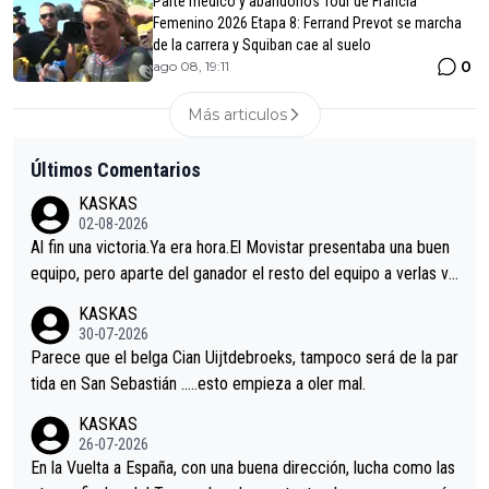
Parte médico y abandonos Tour de Francia
Femenino 2026 Etapa 8: Ferrand Prevot se marcha
de la carrera y Squiban cae al suelo
0
ago 08, 19:11
Más articulos
Últimos Comentarios
KASKAS
02-08-2026
Al fin una victoria.Ya era hora.El Movistar presentaba una buen
equipo, pero aparte del ganador el resto del equipo a verlas ve
nir.Repito aqui falta algo , y no es precisamente los corredore
KASKAS
s.La única buena noticia es la mejoría de Enric Más en San Seb
30-07-2026
astian.Si en la Vuelta a Burgos sigue la mejoría, podríamos ten
Parece que el belga Cian Uijtdebroeks, tampoco será de la par
er alguna sorpresa en la Vuelta.Ojalá.
tida en San Sebastián …..esto empieza a oler mal.
KASKAS
26-07-2026
En la Vuelta a España, con una buena dirección, lucha como las