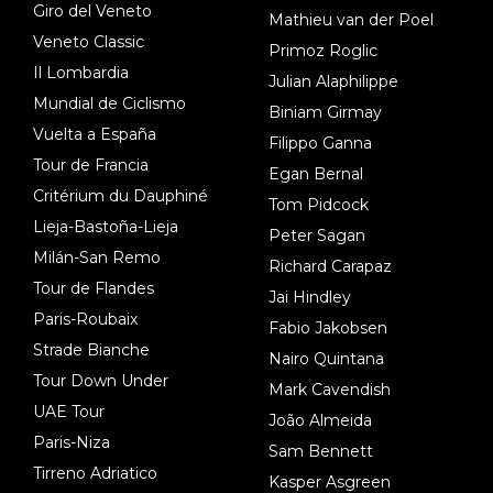
Giro del Veneto
Mathieu van der Poel
Veneto Classic
Primoz Roglic
Il Lombardia
Julian Alaphilippe
Mundial de Ciclismo
Biniam Girmay
Vuelta a España
Filippo Ganna
Tour de Francia
Egan Bernal
Critérium du Dauphiné
Tom Pidcock
Lieja-Bastoña-Lieja
Peter Sagan
Milán-San Remo
Richard Carapaz
Tour de Flandes
Jai Hindley
Paris-Roubaix
Fabio Jakobsen
Strade Bianche
Nairo Quintana
Tour Down Under
Mark Cavendish
UAE Tour
João Almeida
Paris-Niza
Sam Bennett
Tirreno Adriatico
Kasper Asgreen