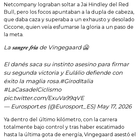
Netcompany lograban soltar a Jai Hindley del Red
Bull, pero los focos apuntaban a la dupla de cabeza,
que daba caza y superaba a un exhausto y desolado
Ciccone, quien veía esfumarse la gloria a un paso de
la meta.
La 𝒔𝒂𝒏𝒈𝒓𝒆 𝒇𝒓𝒊́𝒂 de Vingegaard 🥶
El danés saca su instinto asesino para firmar
su segunda victoria y Eulálio defiende con
éxito la maglia rosa.
#GirodItalia
#LaCasadelCiclismo
pic.twitter.com/ExuVa99qVE
— Eurosport.es (@Eurosport_ES)
May 17, 2026
Ya dentro del último kilómetro, con la carrera
totalmente bajo control y tras haber escatimado
hasta la última gota de energía, Vingegaard asestó el