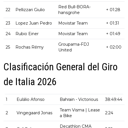
Red Bull-BORA-
22
Pellizzari Giulio
+ 01:28
hansgrohe
23
Lopez Juan Pedro
Movistar Team
+ 01:31
24
Rubio Einer
Movistar Team
+ 01:49
Groupama-FDJ
25
Rochas Rémy
+ 02:00
United
Clasificación General del Giro
de Italia 2026
1
Eulálio Afonso
Bahrain - Victorious
38:49:44
Team Visma | Lease
2
Vingegaard Jonas
2:24
a Bike
Decathlon CMA