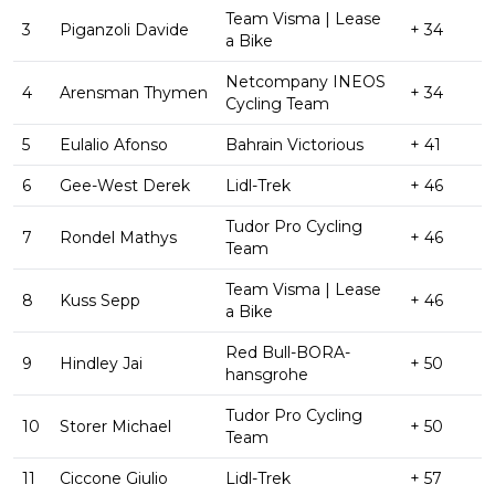
Team Visma | Lease
3
Piganzoli Davide
+ 34
a Bike
Netcompany INEOS
4
Arensman Thymen
+ 34
Cycling Team
5
Eulalio Afonso
Bahrain Victorious
+ 41
6
Gee-West Derek
Lidl-Trek
+ 46
Tudor Pro Cycling
7
Rondel Mathys
+ 46
Team
Team Visma | Lease
8
Kuss Sepp
+ 46
a Bike
Red Bull-BORA-
9
Hindley Jai
+ 50
hansgrohe
Tudor Pro Cycling
10
Storer Michael
+ 50
Team
11
Ciccone Giulio
Lidl-Trek
+ 57