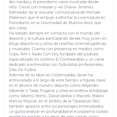
dos ruedas y el periodismo viene inculcada desde
niño. Creció con Indurain y «el Chava» Jiménez.
Admirador de la ‘escuela’ comunicativa de Michael
Robinson, que le empujó a afrontar la Licenciatura en
Periodismo en la Universidad de Buenos Aires; que
aún cursa.
Ha estado siempre en contacto con el mundo del
deporte y la cultura, participando desde muy joven en
blogs deportivos y sitios de reseñas cinematográficas
y musicales. Cuenta con presencia en medios como
Cope, RAI o Radio Con Vos, fundador del pódcast
especializado en ciclismo El Contraanálisis y un canal
dedicado a entrevistas con futbolistas profesionales,
Días De Fútbol.
Además de su labor en Ciclismoaldia, Javier ha
entrevistado a lo largo de este tiempo a figuras clave
en el devenir de nuestro deporte como Alejandro
Valverde o Tadej Pogačar y otras en política antidopaje
como Alberto Yelmo, David Varillas o Marcelo Milano.
Marcos Maynar, en el ámbito de la 'Operación Ílex',
también aparece entre los personajes entrevistados.
Le gusta analizar en profundidad el ecosistema ciclista
donde ha asistido a pruebas de gran calado como