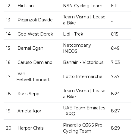
12
Hirt Jan
NSN Cycling Team
6:11
Team Visma | Lease
13
Piganzoli Davide
,,
a Bike
14
Gee-West Derek
Lidl - Trek
6:15
Netcompany
15
Bernal Egan
6:49
INEOS
16
Caruso Damiano
Bahrain - Victorious
7:03
Van
17
Lotto Intermarché
7:37
Eetvelt Lennert
Team Visma | Lease
18
Kuss Sepp
8:24
a Bike
UAE Team Emirates
19
Arrieta Igor
8:27
- XRG
Pinarello Q36.5 Pro
20
Harper Chris
8:29
Cycling Team