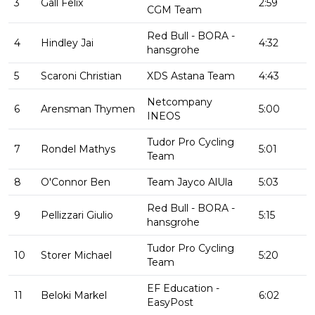
3
Gall Felix
2:59
CGM Team
Red Bull - BORA -
4
Hindley Jai
4:32
hansgrohe
5
Scaroni Christian
XDS Astana Team
4:43
Netcompany
6
Arensman Thymen
5:00
INEOS
Tudor Pro Cycling
7
Rondel Mathys
5:01
Team
8
O'Connor Ben
Team Jayco AlUla
5:03
Red Bull - BORA -
9
Pellizzari Giulio
5:15
hansgrohe
Tudor Pro Cycling
10
Storer Michael
5:20
Team
EF Education -
11
Beloki Markel
6:02
EasyPost