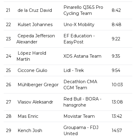
Pinarello Q36.5 Pro
21
de la Cruz David
8:42
Cycling Team
22
Kulset Johannes
Uno-X Mobility
8:48
Cepeda Jefferson
EF Education -
23
9:22
Alexander
EasyPost
López Harold
24
XDS Astana Team
9:35
Martín
25
Ciccone Giulio
Lidl - Trek
9:54
Decathlon CMA
26
Mühlberger Gregor
10:03
CGM Team
Red Bull - BORA -
27
Vlasov Aleksandr
13:08
hansgrohe
28
Mas Enric
Movistar Team
13:42
Groupama - FDJ
29
Kench Josh
14:57
United