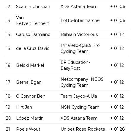
12
Scaroni Christian
XDS Astana Team
+ 01:06
Van
13
Lotto-Intermarché
+ 01:06
Eetvelt Lennert
14
Caruso Damiano
Bahrain Victorious
+ 01:12
Pinarello-Q36.5 Pro
15
de la Cruz David
+ 01:12
Cycling Team
EF Education-
16
Beloki Markel
+ 01:12
EasyPost
Netcompany INEOS
17
Bernal Egan
+ 01:12
Cycling Team
18
O'Connor Ben
Team Jayco-AlUla
+ 01:12
19
Hirt Jan
NSN Cycling Team
+ 01:12
20
López Martin
XDS Astana Team
+ 01:12
21
Poels Wout
Unibet Rose Rockets
+ 01:28