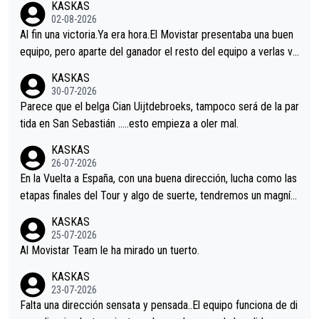
KASKAS
02-08-2026
Al fin una victoria.Ya era hora.El Movistar presentaba una buen
equipo, pero aparte del ganador el resto del equipo a verlas ve
nir.Repito aqui falta algo , y no es precisamente los corredore
KASKAS
s.La única buena noticia es la mejoría de Enric Más en San Seb
30-07-2026
astian.Si en la Vuelta a Burgos sigue la mejoría, podríamos ten
Parece que el belga Cian Uijtdebroeks, tampoco será de la par
er alguna sorpresa en la Vuelta.Ojalá.
tida en San Sebastián …..esto empieza a oler mal.
KASKAS
26-07-2026
En la Vuelta a España, con una buena dirección, lucha como las
etapas finales del Tour y algo de suerte, tendremos un magnífi
co resultado.Acepto apuestas………Suerte
KASKAS
25-07-2026
Al Movistar Team le ha mirado un tuerto.
KASKAS
23-07-2026
Falta una dirección sensata y pensada..El equipo funciona de di