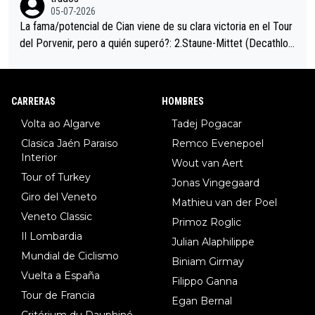
05-07-2026
La fama/potencial de Cian viene de su clara victoria en el Tour
del Porvenir, pero a quién superó?: 2.Staune-Mittet (Decathlon,
34º en el pasado Giro), 3.Hessmann (sí, Hessmann...), 4.Ryan (E
DF), 5.Piganzoli (Visma), 6.Fancellu (Ukyo), 7.Wilksch (Tudor),
8.Lenny Martinez (Bahrein), 9. Van Belle (Visma), 10. Vacek (Li
CARRERAS
HOMBRES
dl). A tiempo vista se obtiene mucha información...
Volta ao Algarve
Tadej Pogacar
Clasica Jaén Paraiso
Remco Evenepoel
Interior
Wout van Aert
Tour of Turkey
Jonas Vingegaard
Giro del Veneto
Mathieu van der Poel
Veneto Classic
Primoz Roglic
Il Lombardia
Julian Alaphilippe
Mundial de Ciclismo
Biniam Girmay
Vuelta a España
Filippo Ganna
Tour de Francia
Egan Bernal