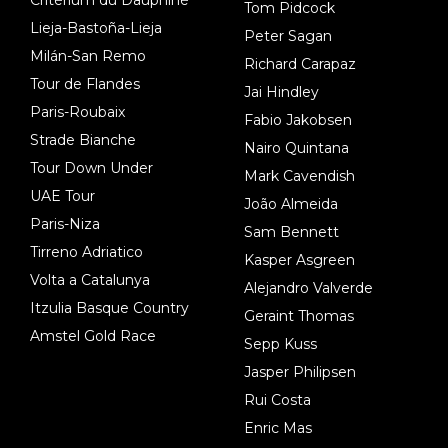
Critérium du Dauphiné
Tom Pidcock
Lieja-Bastoña-Lieja
Peter Sagan
Milán-San Remo
Richard Carapaz
Tour de Flandes
Jai Hindley
Paris-Roubaix
Fabio Jakobsen
Strade Bianche
Nairo Quintana
Tour Down Under
Mark Cavendish
UAE Tour
João Almeida
Paris-Niza
Sam Bennett
Tirreno Adriatico
Kasper Asgreen
Volta a Catalunya
Alejandro Valverde
Itzulia Basque Country
Geraint Thomas
Amstel Gold Race
Sepp Kuss
Jasper Philipsen
Rui Costa
Enric Mas