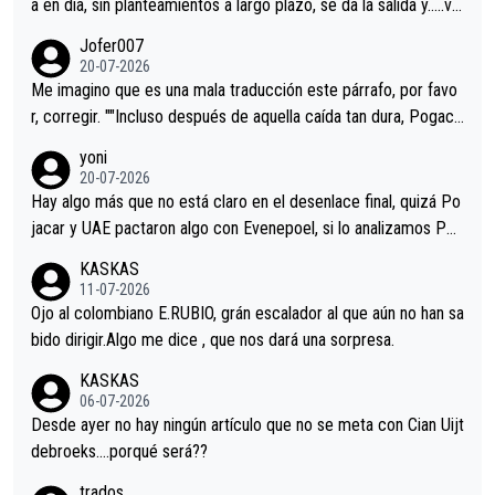
a en dia, sin planteamientos a largo plazo, se da la salida y…..ve
remos qué pasa.Hecho de menos esos directores , Langarica,
Jofer007
Minguez, Velez etc etc.Me da pena vivir estos momentos tan
20-07-2026
tristes sin victorias.
Me imagino que es una mala traducción este párrafo, por favo
r, corregir. ""Incluso después de aquella caída tan dura, Pogaca
r volvió a atacarle en un descenso durante el Giro y Vingegaard
yoni
permaneció pegado a su rueda. Parecía increíble la forma en l
20-07-2026
a que era capaz de controlar el miedo", recordó."
Hay algo más que no está claro en el desenlace final, quizá Po
jacar y UAE pactaron algo con Evenepoel, si lo analizamos Poj
acar no sprintó a tope y de hecho los últimos metros entra cas
KASKAS
i sin pedalear, luego está el saludo con Evenepoel dándose la
11-07-2026
mano de una manera muy fraternal, más allá de los típicos toqu
Ojo al colombiano E.RUBIO, grán escalador al que aún no han sa
es en el hombro con que saludaba a Vingegard. Ahí hubo una in
bido dirigir.Algo me dice , que nos dará una sorpresa.
trahistoria que nunca sabremos. Quién mucho abarca poco apri
KASKAS
eta, a ver si por querer poner a Del Toro con calzador en posi
06-07-2026
ción de podio UAE y Pojacar se van complicar el tour.
Desde ayer no hay ningún artículo que no se meta con Cian Uijt
debroeks….porqué será??
trados