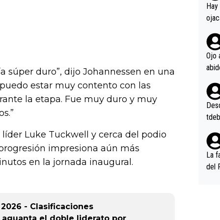
en l
Hay 
ojac
ojac
casi
la m
Ojo 
oque
día súper duro”, dijo Johannessen en una
na i
e puedo estar muy contento con las
o ap
rante la etapa. Fue muy duro y muy
n po
Desde
os.”
tdeb
 líder Luke Tuckwell y cerca del podio
 progresión impresiona aún más
La f
nutos en la jornada inaugural.
del 
n, 3
n (E
or),
026 - Clasificaciones
k (L
 aguanta el doble liderato por