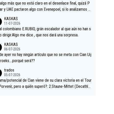
a que era capaz de controlar el miedo", recordó."
algo más que no está claro en el desenlace final, quizá P
ar y UAE pactaron algo con Evenepoel, si lo analizamos P
ar no sprintó a tope y de hecho los últimos metros entra
KASKAS
 sin pedalear, luego está el saludo con Evenepoel dándose
11-07-2026
ano de una manera muy fraternal, más allá de los típicos t
al colombiano E.RUBIO, grán escalador al que aún no han s
s en el hombro con que saludaba a Vingegard. Ahí hubo u
abido dirigir.Algo me dice , que nos dará una sorpresa.
ntrahistoria que nunca sabremos. Quién mucho abarca poc
KASKAS
rieta, a ver si por querer poner a Del Toro con calzador e
06-07-2026
sición de podio UAE y Pojacar se van complicar el tour.
 ayer no hay ningún artículo que no se meta con Cian Uij
roeks….porqué será??
trados
05-07-2026
ama/potencial de Cian viene de su clara victoria en el Tour
Porvenir, pero a quién superó?: 2.Staune-Mittet (Decathlo
4º en el pasado Giro), 3.Hessmann (sí, Hessmann...), 4.Rya
DF), 5.Piganzoli (Visma), 6.Fancellu (Ukyo), 7.Wilksch (Tud
 8.Lenny Martinez (Bahrein), 9. Van Belle (Visma), 10. Vace
idl). A tiempo vista se obtiene mucha información...