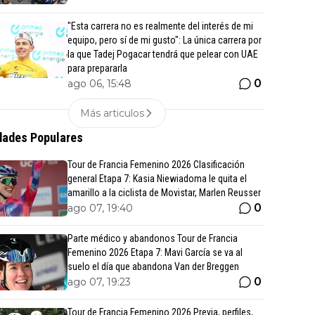
"Esta carrera no es realmente del interés de mi
equipo, pero sí de mi gusto": La única carrera por
la que Tadej Pogacar tendrá que pelear con UAE
para prepararla
0
ago 06, 15:48
Más articulos
ades Populares
Tour de Francia Femenino 2026 Clasificación
general Etapa 7: Kasia Niewiadoma le quita el
amarillo a la ciclista de Movistar, Marlen Reusser
0
ago 07, 19:40
Parte médico y abandonos Tour de Francia
Femenino 2026 Etapa 7: Mavi García se va al
suelo el día que abandona Van der Breggen
0
ago 07, 19:23
Tour de Francia Femenino 2026 Previa, perfiles,