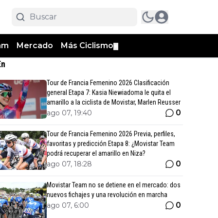
am
Mercado
Más Ciclismo
▼
En
Tour de Francia Femenino 2026 Clasificación
general Etapa 7: Kasia Niewiadoma le quita el
amarillo a la ciclista de Movistar, Marlen Reusser
0
ago 07, 19:40
Tour de Francia Femenino 2026 Previa, perfiles,
favoritas y predicción Etapa 8: ¿Movistar Team
podrá recuperar el amarillo en Niza?
0
ago 07, 18:28
Movistar Team no se detiene en el mercado: dos
nuevos fichajes y una revolución en marcha
0
ago 07, 6:00