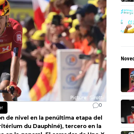
Noved
0
e!
n de nivel en la penúltima etapa del
itérium du Dauphiné), tercero en la