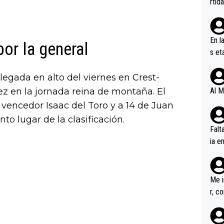
rtid
En l
or la general
s et
ífic
llegada en alto del viernes en Crest-
z en la jornada reina de montaña. El
Al M
vencedor Isaac del Toro y a 14 de Juan
o lugar de la clasificación.
Falt
ia e
erem
a, M
an tr
Me i
r, c
ar v
rd p