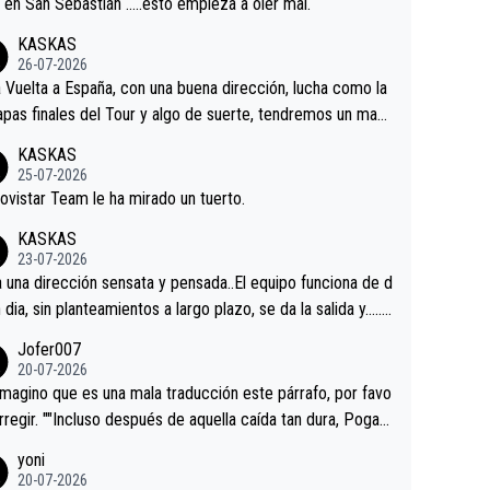
a en San Sebastián …..esto empieza a oler mal.
KASKAS
26-07-2026
a Vuelta a España, con una buena dirección, lucha como la
apas finales del Tour y algo de suerte, tendremos un magn
o resultado.Acepto apuestas………Suerte
KASKAS
25-07-2026
ovistar Team le ha mirado un tuerto.
KASKAS
23-07-2026
a una dirección sensata y pensada..El equipo funciona de d
n dia, sin planteamientos a largo plazo, se da la salida y…..v
os qué pasa.Hecho de menos esos directores , Langaric
Jofer007
inguez, Velez etc etc.Me da pena vivir estos momentos t
20-07-2026
istes sin victorias.
magino que es una mala traducción este párrafo, por favo
orregir. ""Incluso después de aquella caída tan dura, Pogac
olvió a atacarle en un descenso durante el Giro y Vingegaa
yoni
ermaneció pegado a su rueda. Parecía increíble la forma
20-07-2026