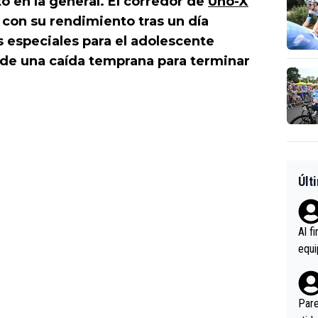
o en la general. El corredor de
Uno-X
con su rendimiento tras un día
os especiales para el adolescente
de una caída temprana para terminar
Últ
Al f
equi
enir
es.L
ebas
Pare
ener