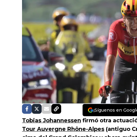
¡Síguenos en Googl
Tobias Johannessen
firmó otra actuació
Tour Auvergne Rhône-Alpes
(antiguo Cr