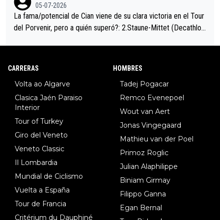
05-07-2026
La fama/potencial de Cian viene de su clara victoria en el Tour
del Porvenir, pero a quién superó?: 2.Staune-Mittet (Decathlon,
34º en el pasado Giro), 3.Hessmann (sí, Hessmann...), 4.Ryan (E
DF), 5.Piganzoli (Visma), 6.Fancellu (Ukyo), 7.Wilksch (Tudor),
8.Lenny Martinez (Bahrein), 9. Van Belle (Visma), 10. Vacek (Li
CARRERAS
HOMBRES
dl). A tiempo vista se obtiene mucha información...
Volta ao Algarve
Tadej Pogacar
Clasica Jaén Paraiso
Remco Evenepoel
Interior
Wout van Aert
Tour of Turkey
Jonas Vingegaard
Giro del Veneto
Mathieu van der Poel
Veneto Classic
Primoz Roglic
Il Lombardia
Julian Alaphilippe
Mundial de Ciclismo
Biniam Girmay
Vuelta a España
Filippo Ganna
Tour de Francia
Egan Bernal
Critérium du Dauphiné