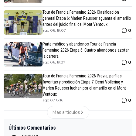
Tour de Francia Femenino 2026 Clasificación
general Etapa 6: Marlen Reusser aguanta el amarillo
antes del juicio final del Mont Ventoux
0
ago 06, 19:07
Parte médico y abandonos Tour de Francia
Femenino 2026 Etapa 6: Cuatro abandonos azotan
la carrera
0
ago 06, 19:27
Tour de Francia Femenino 2026 Previa, perfiles,
favoritas y predicción Etapa 7: Demi Vollering y
Marlen Reusser luchan por el amarillo en el Mont
Ventoux
0
ago 07, 8:16
Más articulos
Últimos Comentarios