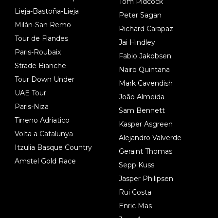
Tom Pidcock
Lieja-Bastoña-Lieja
Peter Sagan
Milán-San Remo
Richard Carapaz
Tour de Flandes
Jai Hindley
Paris-Roubaix
Fabio Jakobsen
Strade Bianche
Nairo Quintana
Tour Down Under
Mark Cavendish
UAE Tour
João Almeida
Paris-Niza
Sam Bennett
Tirreno Adriatico
Kasper Asgreen
Volta a Catalunya
Alejandro Valverde
Itzulia Basque Country
Geraint Thomas
Amstel Gold Race
Sepp Kuss
Jasper Philipsen
Rui Costa
Enric Mas