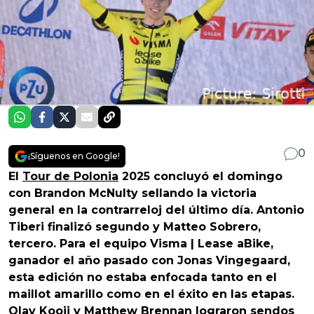
0
¡Síguenos en Google!
El
Tour de Polonia
2025 concluyó el domingo
con Brandon McNulty sellando la victoria
general en la contrarreloj del último día. Antonio
Tiberi finalizó segundo y Matteo Sobrero,
tercero. Para el equipo Visma | Lease aBike,
ganador el año pasado con Jonas Vingegaard,
esta edición no estaba enfocada tanto en el
maillot amarillo como en el éxito en las etapas.
Olav Kooij
y
Matthew Brennan
lograron sendos