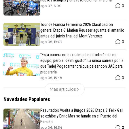
nuevos fichajes y una revolución en marcha
0
ago 07, 6:00
Tour de Francia Femenino 2026 Clasificación
general Etapa 6: Marlen Reusser aguanta el amarillo
antes del juicio final del Mont Ventoux
0
ago 06, 19:07
"Esta carrera no es realmente del interés de mi
equipo, pero sí de mi gusto": La única carrera por la
que Tadej Pogacar tendrá que pelear con UAE para
prepararla
0
ago 06, 15:48
Más articulos
Novedades Populares
Resultados Vuelta a Burgos 2026 Etapa 3: Felix Gall
se exhibe y Enric Mas se hunde en el Puerto del
Escudo
0
ago 06, 16:34