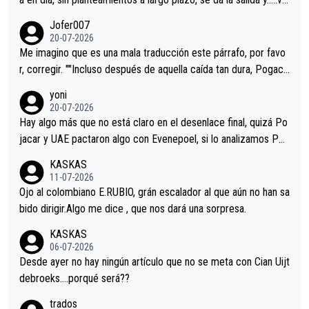
remos qué pasa.Hecho de menos esos directores , Langarica,
Jofer007
Minguez, Velez etc etc.Me da pena vivir estos momentos tan
20-07-2026
tristes sin victorias.
Me imagino que es una mala traducción este párrafo, por favo
r, corregir. ""Incluso después de aquella caída tan dura, Pogaca
r volvió a atacarle en un descenso durante el Giro y Vingegaard
yoni
permaneció pegado a su rueda. Parecía increíble la forma en l
20-07-2026
a que era capaz de controlar el miedo", recordó."
Hay algo más que no está claro en el desenlace final, quizá Po
jacar y UAE pactaron algo con Evenepoel, si lo analizamos Poj
acar no sprintó a tope y de hecho los últimos metros entra cas
KASKAS
i sin pedalear, luego está el saludo con Evenepoel dándose la
11-07-2026
mano de una manera muy fraternal, más allá de los típicos toqu
Ojo al colombiano E.RUBIO, grán escalador al que aún no han sa
es en el hombro con que saludaba a Vingegard. Ahí hubo una in
bido dirigir.Algo me dice , que nos dará una sorpresa.
trahistoria que nunca sabremos. Quién mucho abarca poco apri
KASKAS
eta, a ver si por querer poner a Del Toro con calzador en posi
06-07-2026
ción de podio UAE y Pojacar se van complicar el tour.
Desde ayer no hay ningún artículo que no se meta con Cian Uijt
debroeks….porqué será??
trados