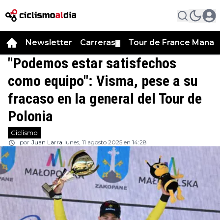
Newsletter
Carreras
Tour de France Manag
▼
"Podemos estar satisfechos
como equipo": Visma, pese a su
fracaso en la general del Tour de
Polonia
Ciclismo
por
Juan Larra
lunes, 11 agosto 2025 en 14:28