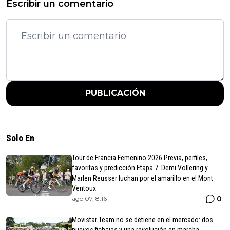
Escribir un comentario
PUBLICACIÓN
Solo En
Tour de Francia Femenino 2026 Previa, perfiles,
favoritas y predicción Etapa 7: Demi Vollering y
Marlen Reusser luchan por el amarillo en el Mont
Ventoux
0
ago 07, 8:16
Movistar Team no se detiene en el mercado: dos