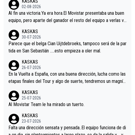
KASKAS
02-08-2026
Al fin una victoria.Ya era hora.El Movistar presentaba una buen
equipo, pero aparte del ganador el resto del equipo a verlas ve
nir.Repito aqui falta algo , y no es precisamente los corredore
KASKAS
s.La única buena noticia es la mejoría de Enric Más en San Seb
30-07-2026
astian.Si en la Vuelta a Burgos sigue la mejoría, podríamos ten
Parece que el belga Cian Uijtdebroeks, tampoco será de la par
er alguna sorpresa en la Vuelta.Ojalá.
tida en San Sebastián …..esto empieza a oler mal.
KASKAS
26-07-2026
En la Vuelta a España, con una buena dirección, lucha como las
etapas finales del Tour y algo de suerte, tendremos un magnífi
co resultado.Acepto apuestas………Suerte
KASKAS
25-07-2026
Al Movistar Team le ha mirado un tuerto.
KASKAS
23-07-2026
Falta una dirección sensata y pensada..El equipo funciona de di
a en dia, sin planteamientos a largo plazo, se da la salida y…..ve