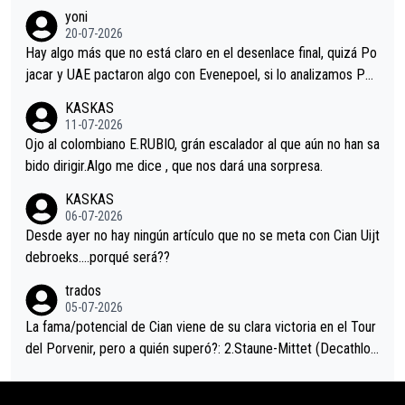
r volvió a atacarle en un descenso durante el Giro y Vingegaard
yoni
permaneció pegado a su rueda. Parecía increíble la forma en l
20-07-2026
a que era capaz de controlar el miedo", recordó."
Hay algo más que no está claro en el desenlace final, quizá Po
jacar y UAE pactaron algo con Evenepoel, si lo analizamos Poj
acar no sprintó a tope y de hecho los últimos metros entra cas
KASKAS
i sin pedalear, luego está el saludo con Evenepoel dándose la
11-07-2026
mano de una manera muy fraternal, más allá de los típicos toqu
Ojo al colombiano E.RUBIO, grán escalador al que aún no han sa
es en el hombro con que saludaba a Vingegard. Ahí hubo una in
bido dirigir.Algo me dice , que nos dará una sorpresa.
trahistoria que nunca sabremos. Quién mucho abarca poco apri
KASKAS
eta, a ver si por querer poner a Del Toro con calzador en posi
06-07-2026
ción de podio UAE y Pojacar se van complicar el tour.
Desde ayer no hay ningún artículo que no se meta con Cian Uijt
debroeks….porqué será??
trados
05-07-2026
La fama/potencial de Cian viene de su clara victoria en el Tour
del Porvenir, pero a quién superó?: 2.Staune-Mittet (Decathlon,
34º en el pasado Giro), 3.Hessmann (sí, Hessmann...), 4.Ryan (E
DF), 5.Piganzoli (Visma), 6.Fancellu (Ukyo), 7.Wilksch (Tudor),