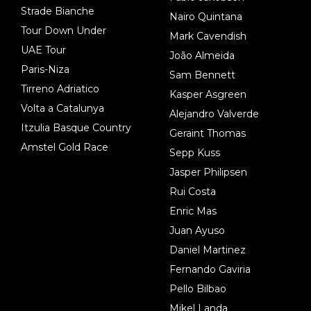
Strade Bianche
Nairo Quintana
Tour Down Under
Mark Cavendish
UAE Tour
João Almeida
Paris-Niza
Sam Bennett
Tirreno Adriatico
Kasper Asgreen
Volta a Catalunya
Alejandro Valverde
Itzulia Basque Country
Geraint Thomas
Amstel Gold Race
Sepp Kuss
Jasper Philipsen
Rui Costa
Enric Mas
Juan Ayuso
Daniel Martinez
Fernando Gaviria
Pello Bilbao
Mikel Landa