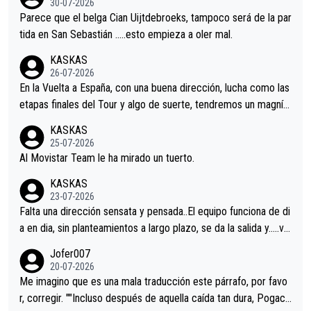
30-07-2026
astian.Si en la Vuelta a Burgos sigue la mejoría, podríamos ten
Parece que el belga Cian Uijtdebroeks, tampoco será de la par
er alguna sorpresa en la Vuelta.Ojalá.
tida en San Sebastián …..esto empieza a oler mal.
KASKAS
26-07-2026
En la Vuelta a España, con una buena dirección, lucha como las
etapas finales del Tour y algo de suerte, tendremos un magnífi
co resultado.Acepto apuestas………Suerte
KASKAS
25-07-2026
Al Movistar Team le ha mirado un tuerto.
KASKAS
23-07-2026
Falta una dirección sensata y pensada..El equipo funciona de di
a en dia, sin planteamientos a largo plazo, se da la salida y…..ve
remos qué pasa.Hecho de menos esos directores , Langarica,
Jofer007
Minguez, Velez etc etc.Me da pena vivir estos momentos tan
20-07-2026
tristes sin victorias.
Me imagino que es una mala traducción este párrafo, por favo
r, corregir. ""Incluso después de aquella caída tan dura, Pogaca