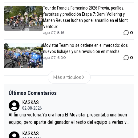
Tour de Francia Femenino 2026 Previa, perfiles,
favoritas y predicción Etapa 7: Demi Vollering y
Marlen Reusser luchan por el amarillo en el Mont
Ventoux
0
ago 07, 8:16
Movistar Team no se detiene en el mercado: dos
nuevos fichajes y una revolución en marcha
0
ago 07, 6:00
Más articulos
Últimos Comentarios
KASKAS
02-08-2026
Al fin una victoria.Ya era hora.El Movistar presentaba una buen
equipo, pero aparte del ganador el resto del equipo a verlas ve
nir.Repito aqui falta algo , y no es precisamente los corredore
KASKAS
s.La única buena noticia es la mejoría de Enric Más en San Seb