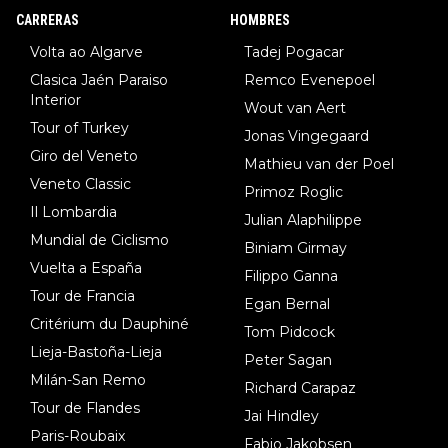
8.Lenny Martinez (Bahrein), 9. Van Belle (Visma), 10. Vacek (Li
CARRERAS
HOMBRES
dl). A tiempo vista se obtiene mucha información...
Volta ao Algarve
Tadej Pogacar
Clasica Jaén Paraiso
Remco Evenepoel
Interior
Wout van Aert
Tour of Turkey
Jonas Vingegaard
Giro del Veneto
Mathieu van der Poel
Veneto Classic
Primoz Roglic
Il Lombardia
Julian Alaphilippe
Mundial de Ciclismo
Biniam Girmay
Vuelta a España
Filippo Ganna
Tour de Francia
Egan Bernal
Critérium du Dauphiné
Tom Pidcock
Lieja-Bastoña-Lieja
Peter Sagan
Milán-San Remo
Richard Carapaz
Tour de Flandes
Jai Hindley
Paris-Roubaix
Fabio Jakobsen