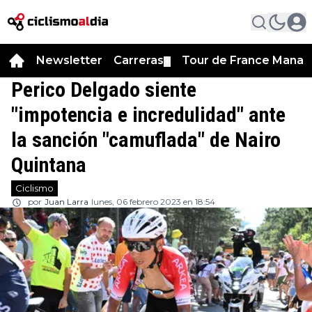
Newsletter
Carreras
Tour de France Manag
▼
Perico Delgado siente
"impotencia e incredulidad" ante
la sanción "camuflada" de Nairo
Quintana
Ciclismo
por
Juan Larra
lunes, 06 febrero 2023 en 18:54