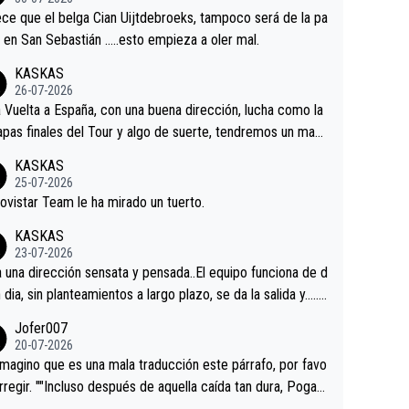
tian.Si en la Vuelta a Burgos sigue la mejoría, podríamos t
ce que el belga Cian Uijtdebroeks, tampoco será de la pa
 alguna sorpresa en la Vuelta.Ojalá.
a en San Sebastián …..esto empieza a oler mal.
KASKAS
26-07-2026
a Vuelta a España, con una buena dirección, lucha como la
apas finales del Tour y algo de suerte, tendremos un magn
o resultado.Acepto apuestas………Suerte
KASKAS
25-07-2026
ovistar Team le ha mirado un tuerto.
KASKAS
23-07-2026
a una dirección sensata y pensada..El equipo funciona de d
n dia, sin planteamientos a largo plazo, se da la salida y…..v
os qué pasa.Hecho de menos esos directores , Langaric
Jofer007
inguez, Velez etc etc.Me da pena vivir estos momentos t
20-07-2026
istes sin victorias.
magino que es una mala traducción este párrafo, por favo
orregir. ""Incluso después de aquella caída tan dura, Pogac
olvió a atacarle en un descenso durante el Giro y Vingegaa