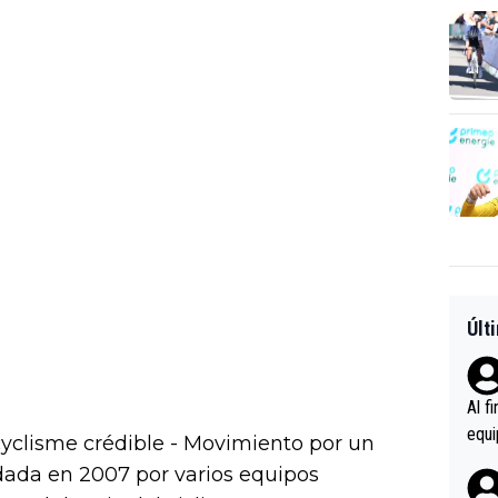
Últ
Al f
equi
clisme crédible - Movimiento por un
enir
ndada en 2007 por varios equipos
es.L