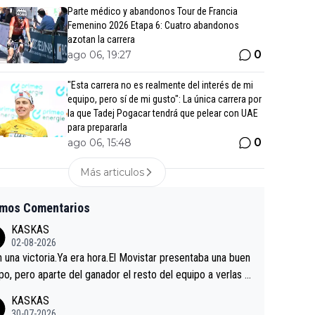
Parte médico y abandonos Tour de Francia
Femenino 2026 Etapa 6: Cuatro abandonos
azotan la carrera
0
ago 06, 19:27
"Esta carrera no es realmente del interés de mi
equipo, pero sí de mi gusto": La única carrera por
la que Tadej Pogacar tendrá que pelear con UAE
para prepararla
0
ago 06, 15:48
Más articulos
imos Comentarios
KASKAS
02-08-2026
in una victoria.Ya era hora.El Movistar presentaba una buen
po, pero aparte del ganador el resto del equipo a verlas v
.Repito aqui falta algo , y no es precisamente los corredor
KASKAS
a única buena noticia es la mejoría de Enric Más en San S
30-07-2026