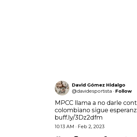
David Gómez Hidalgo
@
davidesportista
·
Follow
MPCC llama a no darle contr
buff.ly/3Dz2dfm
10:13 AM · Feb 2, 2023