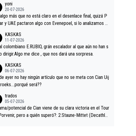
yoni
ermaneció pegado a su rueda. Parecía increíble la forma
20-07-2026
a que era capaz de controlar el miedo", recordó."
algo más que no está claro en el desenlace final, quizá P
ar y UAE pactaron algo con Evenepoel, si lo analizamos P
ar no sprintó a tope y de hecho los últimos metros entra
KASKAS
 sin pedalear, luego está el saludo con Evenepoel dándose
11-07-2026
ano de una manera muy fraternal, más allá de los típicos t
al colombiano E.RUBIO, grán escalador al que aún no han s
s en el hombro con que saludaba a Vingegard. Ahí hubo u
abido dirigir.Algo me dice , que nos dará una sorpresa.
ntrahistoria que nunca sabremos. Quién mucho abarca poc
KASKAS
rieta, a ver si por querer poner a Del Toro con calzador e
06-07-2026
sición de podio UAE y Pojacar se van complicar el tour.
 ayer no hay ningún artículo que no se meta con Cian Uij
roeks….porqué será??
trados
05-07-2026
ama/potencial de Cian viene de su clara victoria en el Tour
Porvenir, pero a quién superó?: 2.Staune-Mittet (Decathlo
4º en el pasado Giro), 3.Hessmann (sí, Hessmann...), 4.Rya
DF), 5.Piganzoli (Visma), 6.Fancellu (Ukyo), 7.Wilksch (Tud