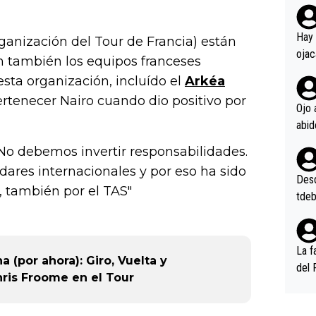
rd p
en l
Hay 
ganización del Tour de Francia) están
ojac
n también los equipos franceses
ojac
sta organización, incluído el
Arkéa
casi
ertenecer Nairo cuando dio positivo por
la m
Ojo 
oque
na i
No debemos invertir responsabilidades.
o ap
dares internacionales y por eso ha sido
n po
Desde
, también por el TAS"
tdeb
La f
 (por ahora): Giro, Vuelta y
del 
hris Froome en el Tour
n, 3
n (E