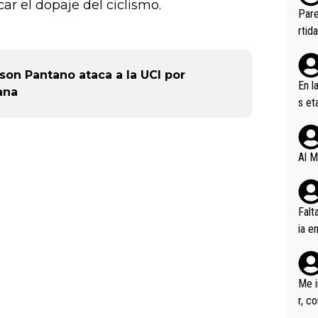
ar el dopaje del ciclismo.
ebas
Pare
ener
rtid
nson Pantano ataca a la UCI por
En l
ana
s et
ífic
Al M
Falt
ia e
erem
a, M
an tr
Me i
r, c
ar v