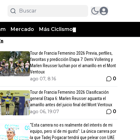
am
Mercado
Más Ciclismo
▼
En
Tour de Francia Femenino 2026 Previa, perfiles,
favoritas y predicción Etapa 7: Demi Vollering y
Marlen Reusser luchan por el amarillo en el Mont
Ventoux
0
ago 07, 8:16
Tour de Francia Femenino 2026 Clasificación
general Etapa 6: Marlen Reusser aguanta el
amarillo antes del juicio final del Mont Ventoux
0
ago 06, 19:07
"Esta carrera no es realmente del interés de mi
equipo, pero sí de mi gusto": La única carrera por
la que Tadej Pogacar tendrá que pelear con UAE