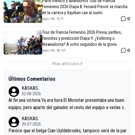
Parte médico y abandonos Tour de Francia
Femenino 2026 Etapa 8: Ferrand Prevot se marcha
de la carrera y Squiban cae al suelo
0
ago 08, 19:11
Tour de Francia Femenino 2026 Previa, perfiles,
favoritas y predicción Etapa 9: ¿Vollering o
Niewiadoma? A ocho segundos de la gloria
0
ago 08, 18:49
Más articulos
Últimos Comentarios
KASKAS
02-08-2026
Al fin una victoria.Ya era hora.El Movistar presentaba una buen
equipo, pero aparte del ganador el resto del equipo a verlas ve
nir.Repito aqui falta algo , y no es precisamente los corredore
KASKAS
s.La única buena noticia es la mejoría de Enric Más en San Seb
30-07-2026
astian.Si en la Vuelta a Burgos sigue la mejoría, podríamos ten
Parece que el belga Cian Uijtdebroeks, tampoco será de la par