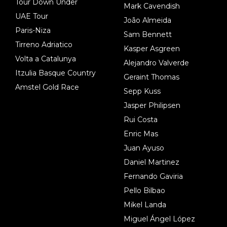
Tour Down Under
Mark Cavendish
UAE Tour
João Almeida
Paris-Niza
Sam Bennett
Tirreno Adriatico
Kasper Asgreen
Volta a Catalunya
Alejandro Valverde
Itzulia Basque Country
Geraint Thomas
Amstel Gold Race
Sepp Kuss
Jasper Philipsen
Rui Costa
Enric Mas
Juan Ayuso
Daniel Martinez
Fernando Gaviria
Pello Bilbao
Mikel Landa
Miguel Ángel López