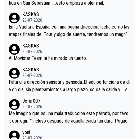
er alguna sorpresa en la Vuelta.Ojalá.
tida en San Sebastián …..esto empieza a oler mal.
KASKAS
26-07-2026
En la Vuelta a España, con una buena dirección, lucha como las
etapas finales del Tour y algo de suerte, tendremos un magnífi
co resultado.Acepto apuestas………Suerte
KASKAS
25-07-2026
Al Movistar Team le ha mirado un tuerto.
KASKAS
23-07-2026
Falta una dirección sensata y pensada..El equipo funciona de di
a en dia, sin planteamientos a largo plazo, se da la salida y…..ve
remos qué pasa.Hecho de menos esos directores , Langarica,
Jofer007
Minguez, Velez etc etc.Me da pena vivir estos momentos tan
20-07-2026
tristes sin victorias.
Me imagino que es una mala traducción este párrafo, por favo
r, corregir. ""Incluso después de aquella caída tan dura, Pogaca
r volvió a atacarle en un descenso durante el Giro y Vingegaard
yoni
permaneció pegado a su rueda. Parecía increíble la forma en l
20-07-2026