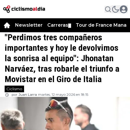
Newsletter
Carreras
Tour de France Manag
▼
"Perdimos tres compañeros
importantes y hoy le devolvimos
la sonrisa al equipo": Jhonatan
Narváez, tras robarle el triunfo a
Movistar en el Giro de Italia
Ciclismo
por
Juan Larra
martes, 12 mayo 2026 en 18:15