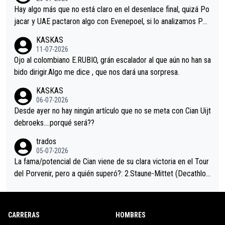
a que era capaz de controlar el miedo", recordó."
Hay algo más que no está claro en el desenlace final, quizá Po
jacar y UAE pactaron algo con Evenepoel, si lo analizamos Poj
acar no sprintó a tope y de hecho los últimos metros entra cas
KASKAS
i sin pedalear, luego está el saludo con Evenepoel dándose la
11-07-2026
mano de una manera muy fraternal, más allá de los típicos toqu
Ojo al colombiano E.RUBIO, grán escalador al que aún no han sa
es en el hombro con que saludaba a Vingegard. Ahí hubo una in
bido dirigir.Algo me dice , que nos dará una sorpresa.
trahistoria que nunca sabremos. Quién mucho abarca poco apri
KASKAS
eta, a ver si por querer poner a Del Toro con calzador en posi
06-07-2026
ción de podio UAE y Pojacar se van complicar el tour.
Desde ayer no hay ningún artículo que no se meta con Cian Uijt
debroeks….porqué será??
trados
05-07-2026
La fama/potencial de Cian viene de su clara victoria en el Tour
del Porvenir, pero a quién superó?: 2.Staune-Mittet (Decathlon,
34º en el pasado Giro), 3.Hessmann (sí, Hessmann...), 4.Ryan (E
DF), 5.Piganzoli (Visma), 6.Fancellu (Ukyo), 7.Wilksch (Tudor),
8.Lenny Martinez (Bahrein), 9. Van Belle (Visma), 10. Vacek (Li
CARRERAS
HOMBRES
dl). A tiempo vista se obtiene mucha información...