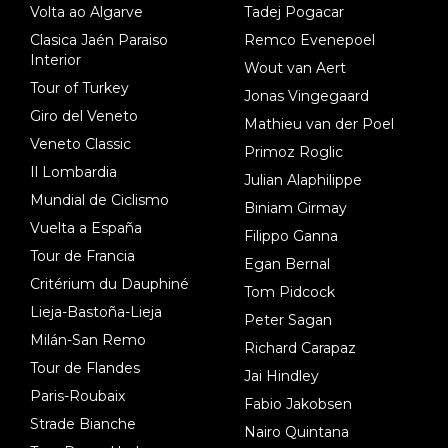
Volta ao Algarve
Tadej Pogacar
Clasica Jaén Paraiso
Remco Evenepoel
Interior
Wout van Aert
Tour of Turkey
Jonas Vingegaard
Giro del Veneto
Mathieu van der Poel
Veneto Classic
Primoz Roglic
Il Lombardia
Julian Alaphilippe
Mundial de Ciclismo
Biniam Girmay
Vuelta a España
Filippo Ganna
Tour de Francia
Egan Bernal
Critérium du Dauphiné
Tom Pidcock
Lieja-Bastoña-Lieja
Peter Sagan
Milán-San Remo
Richard Carapaz
Tour de Flandes
Jai Hindley
Paris-Roubaix
Fabio Jakobsen
Strade Bianche
Nairo Quintana