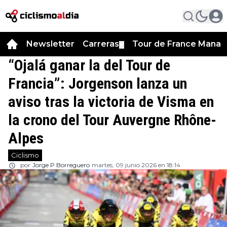
Newsletter
Carreras
Tour de France Manag
▼
“Ojalá ganar la del Tour de
Francia”: Jorgenson lanza un
aviso tras la victoria de Visma en
la crono del Tour Auvergne Rhône-
Alpes
Ciclismo
por
Jorge P Borreguero
martes, 09 junio 2026 en 18:14