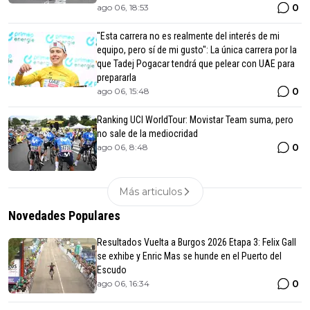
0
ago 06, 18:53
"Esta carrera no es realmente del interés de mi
equipo, pero sí de mi gusto": La única carrera por la
que Tadej Pogacar tendrá que pelear con UAE para
prepararla
0
ago 06, 15:48
Ranking UCI WorldTour: Movistar Team suma, pero
no sale de la mediocridad
0
ago 06, 8:48
Más articulos
Novedades Populares
Resultados Vuelta a Burgos 2026 Etapa 3: Felix Gall
se exhibe y Enric Mas se hunde en el Puerto del
Escudo
0
ago 06, 16:34