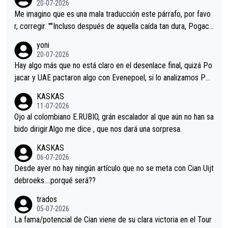
20-07-2026
tristes sin victorias.
Me imagino que es una mala traducción este párrafo, por favo
r, corregir. ""Incluso después de aquella caída tan dura, Pogaca
r volvió a atacarle en un descenso durante el Giro y Vingegaard
yoni
permaneció pegado a su rueda. Parecía increíble la forma en l
20-07-2026
a que era capaz de controlar el miedo", recordó."
Hay algo más que no está claro en el desenlace final, quizá Po
jacar y UAE pactaron algo con Evenepoel, si lo analizamos Poj
acar no sprintó a tope y de hecho los últimos metros entra cas
KASKAS
i sin pedalear, luego está el saludo con Evenepoel dándose la
11-07-2026
mano de una manera muy fraternal, más allá de los típicos toqu
Ojo al colombiano E.RUBIO, grán escalador al que aún no han sa
es en el hombro con que saludaba a Vingegard. Ahí hubo una in
bido dirigir.Algo me dice , que nos dará una sorpresa.
trahistoria que nunca sabremos. Quién mucho abarca poco apri
KASKAS
eta, a ver si por querer poner a Del Toro con calzador en posi
06-07-2026
ción de podio UAE y Pojacar se van complicar el tour.
Desde ayer no hay ningún artículo que no se meta con Cian Uijt
debroeks….porqué será??
trados
05-07-2026
La fama/potencial de Cian viene de su clara victoria en el Tour