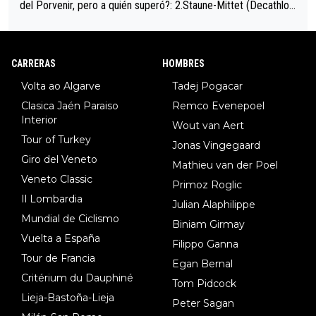
del Porvenir, pero a quién superó?: 2.Staune-Mittet (Decathlon,
34º en el pasado Giro), 3.Hessmann (sí, Hessmann...), 4.Ryan (E
DF), 5.Piganzoli (Visma), 6.Fancellu (Ukyo), 7.Wilksch (Tudor),
8.Lenny Martinez (Bahrein), 9. Van Belle (Visma), 10. Vacek (Li
CARRERAS
HOMBRES
dl). A tiempo vista se obtiene mucha información...
Volta ao Algarve
Tadej Pogacar
Clasica Jaén Paraiso
Remco Evenepoel
Interior
Wout van Aert
Tour of Turkey
Jonas Vingegaard
Giro del Veneto
Mathieu van der Poel
Veneto Classic
Primoz Roglic
Il Lombardia
Julian Alaphilippe
Mundial de Ciclismo
Biniam Girmay
Vuelta a España
Filippo Ganna
Tour de Francia
Egan Bernal
Critérium du Dauphiné
Tom Pidcock
Lieja-Bastoña-Lieja
Peter Sagan