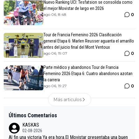
Nuevo Ranking UCI: Tesfatsion se consolida como
el mejor Movistar de largo en 2026
0
ago 06, 8:48
Tour de Francia Femenino 2026 Clasificación
general Etapa 6: Marlen Reusser aguanta el amarillo
antes del juicio final del Mont Ventoux
0
ago 06, 19:07
Parte médico y abandonos Tour de Francia
Femenino 2026 Etapa 6: Cuatro abandonos azotan
la carrera
0
ago 06, 19:27
Más articulos
Últimos Comentarios
KASKAS
02-08-2026
Al fin una victoria.Ya era hora.El Movistar presentaba una buen