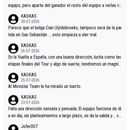
equipo, pero aparte del ganador el resto del equipo a verlas ve
nir.Repito aqui falta algo , y no es precisamente los corredore
KASKAS
s.La única buena noticia es la mejoría de Enric Más en San Seb
30-07-2026
astian.Si en la Vuelta a Burgos sigue la mejoría, podríamos ten
Parece que el belga Cian Uijtdebroeks, tampoco será de la par
er alguna sorpresa en la Vuelta.Ojalá.
tida en San Sebastián …..esto empieza a oler mal.
KASKAS
26-07-2026
En la Vuelta a España, con una buena dirección, lucha como las
etapas finales del Tour y algo de suerte, tendremos un magnífi
co resultado.Acepto apuestas………Suerte
KASKAS
25-07-2026
Al Movistar Team le ha mirado un tuerto.
KASKAS
23-07-2026
Falta una dirección sensata y pensada..El equipo funciona de di
a en dia, sin planteamientos a largo plazo, se da la salida y…..ve
remos qué pasa.Hecho de menos esos directores , Langarica,
Jofer007
Minguez, Velez etc etc.Me da pena vivir estos momentos tan