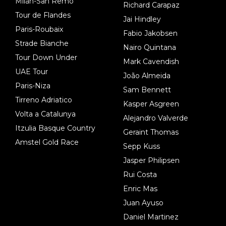
Milán-San Remo
Richard Carapaz
Tour de Flandes
Jai Hindley
Paris-Roubaix
Fabio Jakobsen
Strade Bianche
Nairo Quintana
Tour Down Under
Mark Cavendish
UAE Tour
João Almeida
Paris-Niza
Sam Bennett
Tirreno Adriatico
Kasper Asgreen
Volta a Catalunya
Alejandro Valverde
Itzulia Basque Country
Geraint Thomas
Amstel Gold Race
Sepp Kuss
Jasper Philipsen
Rui Costa
Enric Mas
Juan Ayuso
Daniel Martinez