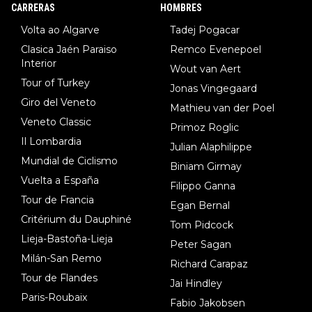
8.Lenny Martinez (Bahrein), 9. Van Belle (Visma), 10. Vacek (Li
CARRERAS
HOMBRES
dl). A tiempo vista se obtiene mucha información...
Volta ao Algarve
Tadej Pogacar
Clasica Jaén Paraiso
Remco Evenepoel
Interior
Wout van Aert
Tour of Turkey
Jonas Vingegaard
Giro del Veneto
Mathieu van der Poel
Veneto Classic
Primoz Roglic
Il Lombardia
Julian Alaphilippe
Mundial de Ciclismo
Biniam Girmay
Vuelta a España
Filippo Ganna
Tour de Francia
Egan Bernal
Critérium du Dauphiné
Tom Pidcock
Lieja-Bastoña-Lieja
Peter Sagan
Milán-San Remo
Richard Carapaz
Tour de Flandes
Jai Hindley
Paris-Roubaix
Fabio Jakobsen