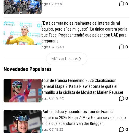
0
ago 07, 6:00
"Esta carrera no es realmente del interés de mi
equipo, pero sí de mi gusto": La única carrera por la
que Tadej Pogacar tendrá que pelear con UAE para
prepararla
0
ago 06, 15:48
Más articulos
Novedades Populares
Tour de Francia Femenino 2026 Clasificación
general Etapa 7: Kasia Niewiadoma le quita el
amarillo a la ciclista de Movistar, Marlen Reusser
0
ago 07, 19:40
Parte médico y abandonos Tour de Francia
Femenino 2026 Etapa 7: Mavi García se va al suelo
el día que abandona Van der Breggen
0
ago 07, 19:23