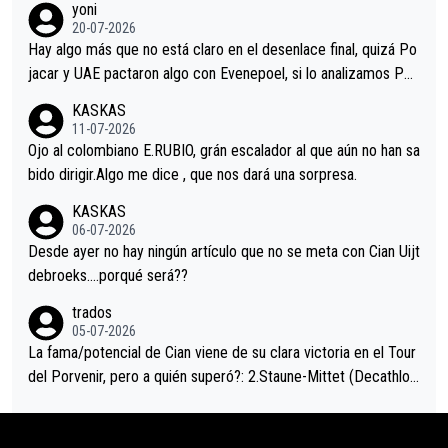
yoni
permaneció pegado a su rueda. Parecía increíble la forma en l
20-07-2026
a que era capaz de controlar el miedo", recordó."
Hay algo más que no está claro en el desenlace final, quizá Po
jacar y UAE pactaron algo con Evenepoel, si lo analizamos Poj
acar no sprintó a tope y de hecho los últimos metros entra cas
KASKAS
i sin pedalear, luego está el saludo con Evenepoel dándose la
11-07-2026
mano de una manera muy fraternal, más allá de los típicos toqu
Ojo al colombiano E.RUBIO, grán escalador al que aún no han sa
es en el hombro con que saludaba a Vingegard. Ahí hubo una in
bido dirigir.Algo me dice , que nos dará una sorpresa.
trahistoria que nunca sabremos. Quién mucho abarca poco apri
KASKAS
eta, a ver si por querer poner a Del Toro con calzador en posi
06-07-2026
ción de podio UAE y Pojacar se van complicar el tour.
Desde ayer no hay ningún artículo que no se meta con Cian Uijt
debroeks….porqué será??
trados
05-07-2026
La fama/potencial de Cian viene de su clara victoria en el Tour
del Porvenir, pero a quién superó?: 2.Staune-Mittet (Decathlon,
34º en el pasado Giro), 3.Hessmann (sí, Hessmann...), 4.Ryan (E
DF), 5.Piganzoli (Visma), 6.Fancellu (Ukyo), 7.Wilksch (Tudor),