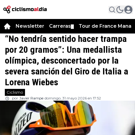
Newsletter
Carreras
Tour de France Manag
▼
“No tendría sentido hacer trampa
por 20 gramos”: Una medallista
olímpica, desconcertado por la
severa sanción del Giro de Italia a
Lorena Wiebes
Ciclismo
por
Javier Rampe
domingo, 31 mayo 2026 en 17:52