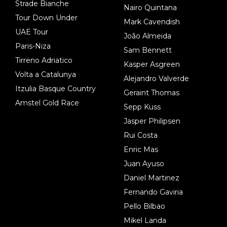
Strade Bianche
Nairo Quintana
Tour Down Under
Mark Cavendish
UAE Tour
João Almeida
Paris-Niza
Sam Bennett
Tirreno Adriatico
Kasper Asgreen
Volta a Catalunya
Alejandro Valverde
Itzulia Basque Country
Geraint Thomas
Amstel Gold Race
Sepp Kuss
Jasper Philipsen
Rui Costa
Enric Mas
Juan Ayuso
Daniel Martinez
Fernando Gaviria
Pello Bilbao
Mikel Landa