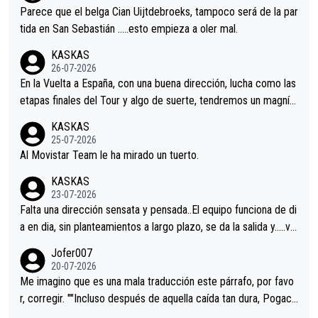
astian.Si en la Vuelta a Burgos sigue la mejoría, podríamos ten
Parece que el belga Cian Uijtdebroeks, tampoco será de la par
er alguna sorpresa en la Vuelta.Ojalá.
tida en San Sebastián …..esto empieza a oler mal.
KASKAS
26-07-2026
En la Vuelta a España, con una buena dirección, lucha como las
etapas finales del Tour y algo de suerte, tendremos un magnífi
co resultado.Acepto apuestas………Suerte
KASKAS
25-07-2026
Al Movistar Team le ha mirado un tuerto.
KASKAS
23-07-2026
Falta una dirección sensata y pensada..El equipo funciona de di
a en dia, sin planteamientos a largo plazo, se da la salida y…..ve
remos qué pasa.Hecho de menos esos directores , Langarica,
Jofer007
Minguez, Velez etc etc.Me da pena vivir estos momentos tan
20-07-2026
tristes sin victorias.
Me imagino que es una mala traducción este párrafo, por favo
r, corregir. ""Incluso después de aquella caída tan dura, Pogaca
r volvió a atacarle en un descenso durante el Giro y Vingegaard