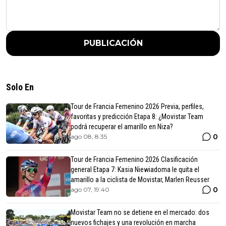
PUBLICACIÓN
Solo En
Tour de Francia Femenino 2026 Previa, perfiles,
favoritas y predicción Etapa 8: ¿Movistar Team
podrá recuperar el amarillo en Niza?
0
ago 08, 8:35
Tour de Francia Femenino 2026 Clasificación
general Etapa 7: Kasia Niewiadoma le quita el
amarillo a la ciclista de Movistar, Marlen Reusser
0
ago 07, 19:40
Movistar Team no se detiene en el mercado: dos
nuevos fichajes y una revolución en marcha