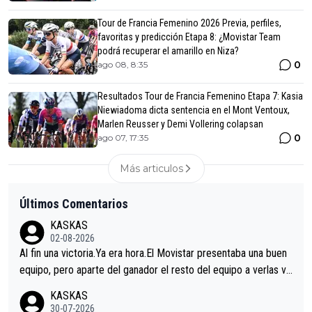
Tour de Francia Femenino 2026 Previa, perfiles,
favoritas y predicción Etapa 8: ¿Movistar Team
podrá recuperar el amarillo en Niza?
0
ago 08, 8:35
Resultados Tour de Francia Femenino Etapa 7: Kasia
Niewiadoma dicta sentencia en el Mont Ventoux,
Marlen Reusser y Demi Vollering colapsan
0
ago 07, 17:35
Más articulos
Últimos Comentarios
KASKAS
02-08-2026
Al fin una victoria.Ya era hora.El Movistar presentaba una buen
equipo, pero aparte del ganador el resto del equipo a verlas ve
nir.Repito aqui falta algo , y no es precisamente los corredore
KASKAS
s.La única buena noticia es la mejoría de Enric Más en San Seb
30-07-2026