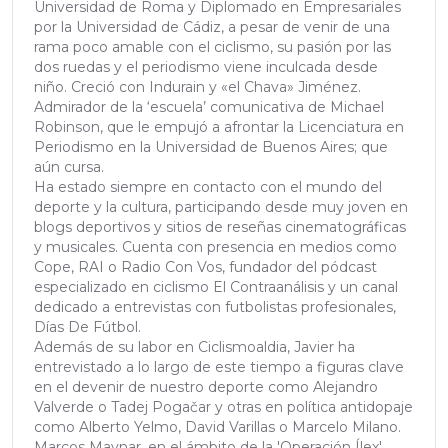
Universidad de Roma y Diplomado en Empresariales
por la Universidad de Cádiz, a pesar de venir de una
rama poco amable con el ciclismo, su pasión por las
dos ruedas y el periodismo viene inculcada desde
niño. Creció con Indurain y «el Chava» Jiménez.
Admirador de la ‘escuela’ comunicativa de Michael
Robinson, que le empujó a afrontar la Licenciatura en
Periodismo en la Universidad de Buenos Aires; que
aún cursa.
Ha estado siempre en contacto con el mundo del
deporte y la cultura, participando desde muy joven en
blogs deportivos y sitios de reseñas cinematográficas
y musicales. Cuenta con presencia en medios como
Cope, RAI o Radio Con Vos, fundador del pódcast
especializado en ciclismo El Contraanálisis y un canal
dedicado a entrevistas con futbolistas profesionales,
Días De Fútbol.
Además de su labor en Ciclismoaldia, Javier ha
entrevistado a lo largo de este tiempo a figuras clave
en el devenir de nuestro deporte como Alejandro
Valverde o Tadej Pogačar y otras en política antidopaje
como Alberto Yelmo, David Varillas o Marcelo Milano.
Marcos Maynar, en el ámbito de la 'Operación Ílex',