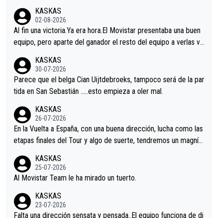
KASKAS
02-08-2026
Al fin una victoria.Ya era hora.El Movistar presentaba una buen
equipo, pero aparte del ganador el resto del equipo a verlas ve
nir.Repito aqui falta algo , y no es precisamente los corredore
KASKAS
s.La única buena noticia es la mejoría de Enric Más en San Seb
30-07-2026
astian.Si en la Vuelta a Burgos sigue la mejoría, podríamos ten
Parece que el belga Cian Uijtdebroeks, tampoco será de la par
er alguna sorpresa en la Vuelta.Ojalá.
tida en San Sebastián …..esto empieza a oler mal.
KASKAS
26-07-2026
En la Vuelta a España, con una buena dirección, lucha como las
etapas finales del Tour y algo de suerte, tendremos un magnífi
co resultado.Acepto apuestas………Suerte
KASKAS
25-07-2026
Al Movistar Team le ha mirado un tuerto.
KASKAS
23-07-2026
Falta una dirección sensata y pensada..El equipo funciona de di