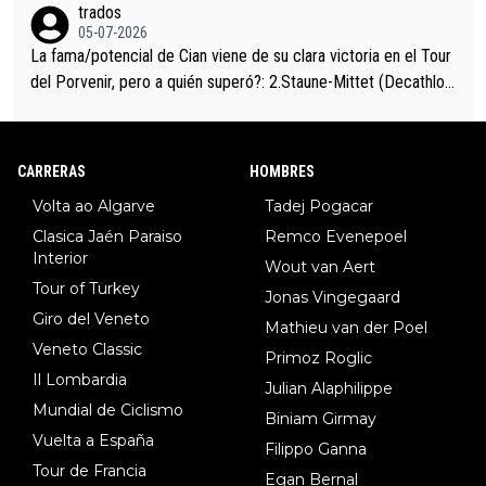
trados
05-07-2026
La fama/potencial de Cian viene de su clara victoria en el Tour
del Porvenir, pero a quién superó?: 2.Staune-Mittet (Decathlon,
34º en el pasado Giro), 3.Hessmann (sí, Hessmann...), 4.Ryan (E
DF), 5.Piganzoli (Visma), 6.Fancellu (Ukyo), 7.Wilksch (Tudor),
8.Lenny Martinez (Bahrein), 9. Van Belle (Visma), 10. Vacek (Li
CARRERAS
HOMBRES
dl). A tiempo vista se obtiene mucha información...
Volta ao Algarve
Tadej Pogacar
Clasica Jaén Paraiso
Remco Evenepoel
Interior
Wout van Aert
Tour of Turkey
Jonas Vingegaard
Giro del Veneto
Mathieu van der Poel
Veneto Classic
Primoz Roglic
Il Lombardia
Julian Alaphilippe
Mundial de Ciclismo
Biniam Girmay
Vuelta a España
Filippo Ganna
Tour de Francia
Egan Bernal