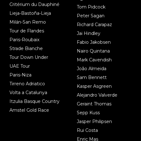
Critérium du Dauphiné
Tom Pidcock
Lieja-Bastoña-Lieja
Peter Sagan
Milán-San Remo
Richard Carapaz
Tour de Flandes
Jai Hindley
Paris-Roubaix
Fabio Jakobsen
Strade Bianche
Nairo Quintana
Tour Down Under
Mark Cavendish
UAE Tour
João Almeida
Paris-Niza
Sam Bennett
Tirreno Adriatico
Kasper Asgreen
Volta a Catalunya
Alejandro Valverde
Itzulia Basque Country
Geraint Thomas
Amstel Gold Race
Sepp Kuss
Jasper Philipsen
Rui Costa
Enric Mas