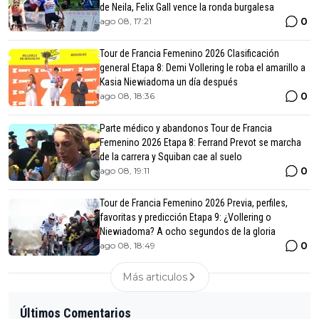
de Neila, Felix Gall vence la ronda burgalesa
0
ago 08, 17:21
Tour de Francia Femenino 2026 Clasificación
general Etapa 8: Demi Vollering le roba el amarillo a
Kasia Niewiadoma un día después
0
ago 08, 18:36
Parte médico y abandonos Tour de Francia
Femenino 2026 Etapa 8: Ferrand Prevot se marcha
de la carrera y Squiban cae al suelo
0
ago 08, 19:11
Tour de Francia Femenino 2026 Previa, perfiles,
favoritas y predicción Etapa 9: ¿Vollering o
Niewiadoma? A ocho segundos de la gloria
0
ago 08, 18:49
Más articulos
Últimos Comentarios