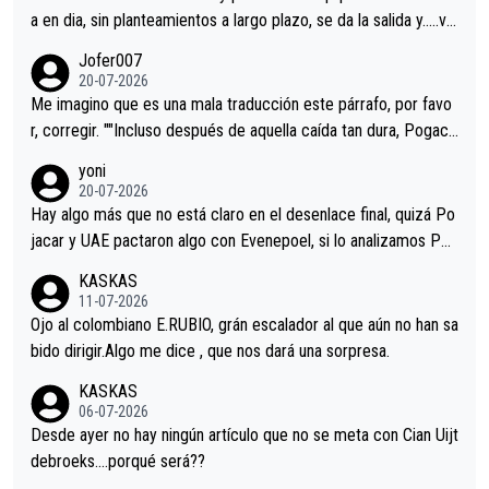
a en dia, sin planteamientos a largo plazo, se da la salida y…..ve
remos qué pasa.Hecho de menos esos directores , Langarica,
Jofer007
Minguez, Velez etc etc.Me da pena vivir estos momentos tan
20-07-2026
tristes sin victorias.
Me imagino que es una mala traducción este párrafo, por favo
r, corregir. ""Incluso después de aquella caída tan dura, Pogaca
r volvió a atacarle en un descenso durante el Giro y Vingegaard
yoni
permaneció pegado a su rueda. Parecía increíble la forma en l
20-07-2026
a que era capaz de controlar el miedo", recordó."
Hay algo más que no está claro en el desenlace final, quizá Po
jacar y UAE pactaron algo con Evenepoel, si lo analizamos Poj
acar no sprintó a tope y de hecho los últimos metros entra cas
KASKAS
i sin pedalear, luego está el saludo con Evenepoel dándose la
11-07-2026
mano de una manera muy fraternal, más allá de los típicos toqu
Ojo al colombiano E.RUBIO, grán escalador al que aún no han sa
es en el hombro con que saludaba a Vingegard. Ahí hubo una in
bido dirigir.Algo me dice , que nos dará una sorpresa.
trahistoria que nunca sabremos. Quién mucho abarca poco apri
KASKAS
eta, a ver si por querer poner a Del Toro con calzador en posi
06-07-2026
ción de podio UAE y Pojacar se van complicar el tour.
Desde ayer no hay ningún artículo que no se meta con Cian Uijt
debroeks….porqué será??