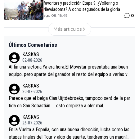
favoritas y predicción Etapa 9: ¿Vollering o
Niewiadoma? A ocho segundos de la gloria
0
ago 08, 18:49
Más articulos
Últimos Comentarios
KASKAS
02-08-2026
Al fin una victoria.Ya era hora.El Movistar presentaba una buen
equipo, pero aparte del ganador el resto del equipo a verlas ve
nir.Repito aqui falta algo , y no es precisamente los corredore
KASKAS
s.La única buena noticia es la mejoría de Enric Más en San Seb
30-07-2026
astian.Si en la Vuelta a Burgos sigue la mejoría, podríamos ten
Parece que el belga Cian Uijtdebroeks, tampoco será de la par
er alguna sorpresa en la Vuelta.Ojalá.
tida en San Sebastián …..esto empieza a oler mal.
KASKAS
26-07-2026
En la Vuelta a España, con una buena dirección, lucha como las
etapas finales del Tour y algo de suerte, tendremos un magnífi