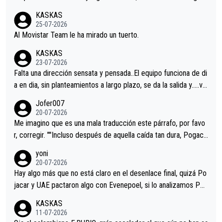
co resultado.Acepto apuestas………Suerte
KASKAS
25-07-2026
Al Movistar Team le ha mirado un tuerto.
KASKAS
23-07-2026
Falta una dirección sensata y pensada..El equipo funciona de di
a en dia, sin planteamientos a largo plazo, se da la salida y…..ve
remos qué pasa.Hecho de menos esos directores , Langarica,
Jofer007
Minguez, Velez etc etc.Me da pena vivir estos momentos tan
20-07-2026
tristes sin victorias.
Me imagino que es una mala traducción este párrafo, por favo
r, corregir. ""Incluso después de aquella caída tan dura, Pogaca
r volvió a atacarle en un descenso durante el Giro y Vingegaard
yoni
permaneció pegado a su rueda. Parecía increíble la forma en l
20-07-2026
a que era capaz de controlar el miedo", recordó."
Hay algo más que no está claro en el desenlace final, quizá Po
jacar y UAE pactaron algo con Evenepoel, si lo analizamos Poj
acar no sprintó a tope y de hecho los últimos metros entra cas
KASKAS
i sin pedalear, luego está el saludo con Evenepoel dándose la
11-07-2026
mano de una manera muy fraternal, más allá de los típicos toqu