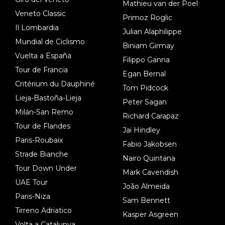
Mathieu van der Poel
Veneto Classic
Primoz Roglic
Il Lombardia
Julian Alaphilippe
Mundial de Ciclismo
Biniam Girmay
Vuelta a España
Filippo Ganna
Tour de Francia
Egan Bernal
Critérium du Dauphiné
Tom Pidcock
Lieja-Bastoña-Lieja
Peter Sagan
Milán-San Remo
Richard Carapaz
Tour de Flandes
Jai Hindley
Paris-Roubaix
Fabio Jakobsen
Strade Bianche
Nairo Quintana
Tour Down Under
Mark Cavendish
UAE Tour
João Almeida
Paris-Niza
Sam Bennett
Tirreno Adriatico
Kasper Asgreen
Volta a Catalunya