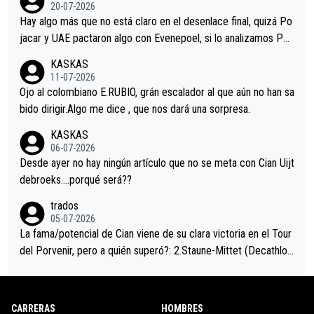
permaneció pegado a su rueda. Parecía increíble la forma en l
20-07-2026
a que era capaz de controlar el miedo", recordó."
Hay algo más que no está claro en el desenlace final, quizá Po
jacar y UAE pactaron algo con Evenepoel, si lo analizamos Poj
acar no sprintó a tope y de hecho los últimos metros entra cas
KASKAS
i sin pedalear, luego está el saludo con Evenepoel dándose la
11-07-2026
mano de una manera muy fraternal, más allá de los típicos toqu
Ojo al colombiano E.RUBIO, grán escalador al que aún no han sa
es en el hombro con que saludaba a Vingegard. Ahí hubo una in
bido dirigir.Algo me dice , que nos dará una sorpresa.
trahistoria que nunca sabremos. Quién mucho abarca poco apri
KASKAS
eta, a ver si por querer poner a Del Toro con calzador en posi
06-07-2026
ción de podio UAE y Pojacar se van complicar el tour.
Desde ayer no hay ningún artículo que no se meta con Cian Uijt
debroeks….porqué será??
trados
05-07-2026
La fama/potencial de Cian viene de su clara victoria en el Tour
del Porvenir, pero a quién superó?: 2.Staune-Mittet (Decathlon,
34º en el pasado Giro), 3.Hessmann (sí, Hessmann...), 4.Ryan (E
DF), 5.Piganzoli (Visma), 6.Fancellu (Ukyo), 7.Wilksch (Tudor),
8.Lenny Martinez (Bahrein), 9. Van Belle (Visma), 10. Vacek (Li
CARRERAS
HOMBRES