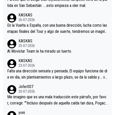
er alguna sorpresa en la Vuelta.Ojalá.
tida en San Sebastián …..esto empieza a oler mal.
KASKAS
26-07-2026
En la Vuelta a España, con una buena dirección, lucha como las
etapas finales del Tour y algo de suerte, tendremos un magnífi
co resultado.Acepto apuestas………Suerte
KASKAS
25-07-2026
Al Movistar Team le ha mirado un tuerto.
KASKAS
23-07-2026
Falta una dirección sensata y pensada..El equipo funciona de di
a en dia, sin planteamientos a largo plazo, se da la salida y…..ve
remos qué pasa.Hecho de menos esos directores , Langarica,
Jofer007
Minguez, Velez etc etc.Me da pena vivir estos momentos tan
20-07-2026
tristes sin victorias.
Me imagino que es una mala traducción este párrafo, por favo
r, corregir. ""Incluso después de aquella caída tan dura, Pogaca
r volvió a atacarle en un descenso durante el Giro y Vingegaard
yoni