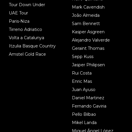
Tour Down Under
Mark Cavendish
UAE Tour
João Almeida
Paris-Niza
Sam Bennett
Tirreno Adriatico
Kasper Asgreen
Volta a Catalunya
Alejandro Valverde
Itzulia Basque Country
Geraint Thomas
Amstel Gold Race
Sepp Kuss
Jasper Philipsen
Rui Costa
Enric Mas
Juan Ayuso
Daniel Martinez
Fernando Gaviria
Pello Bilbao
Mikel Landa
Miguel Ángel López