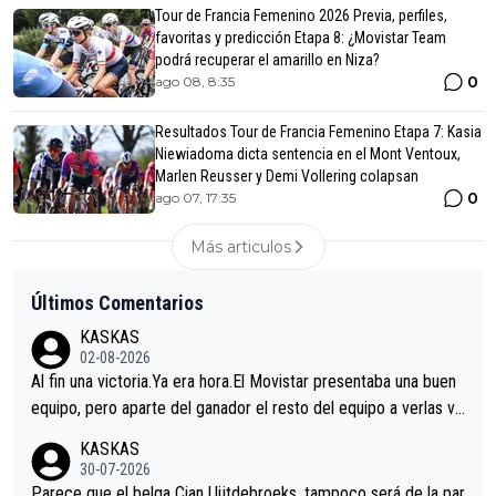
Tour de Francia Femenino 2026 Previa, perfiles,
favoritas y predicción Etapa 8: ¿Movistar Team
podrá recuperar el amarillo en Niza?
0
ago 08, 8:35
Resultados Tour de Francia Femenino Etapa 7: Kasia
Niewiadoma dicta sentencia en el Mont Ventoux,
Marlen Reusser y Demi Vollering colapsan
0
ago 07, 17:35
Más articulos
Últimos Comentarios
KASKAS
02-08-2026
Al fin una victoria.Ya era hora.El Movistar presentaba una buen
equipo, pero aparte del ganador el resto del equipo a verlas ve
nir.Repito aqui falta algo , y no es precisamente los corredore
KASKAS
s.La única buena noticia es la mejoría de Enric Más en San Seb
30-07-2026
astian.Si en la Vuelta a Burgos sigue la mejoría, podríamos ten
Parece que el belga Cian Uijtdebroeks, tampoco será de la par