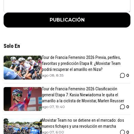
PUBLICACIÓN
Solo En
Tour de Francia Femenino 2026 Previa, perfiles,
favoritas y predicción Etapa 8: ¿Movistar Team
podrá recuperar el amarillo en Niza?
0
ago 08, 8:35
Tour de Francia Femenino 2026 Clasificación
general Etapa 7: Kasia Niewiadoma le quita el
amarillo a la ciclista de Movistar, Marlen Reusser
0
ago 07, 19:40
Movistar Team no se detiene en el mercado: dos
nuevos fichajes y una revolución en marcha
0
ago 07, 6:00