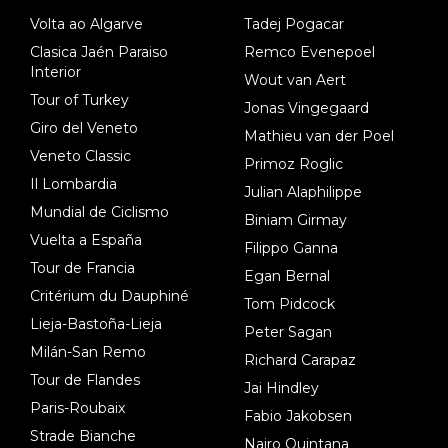
dl). A tiempo vista se obtiene mucha información...
Volta ao Algarve
Tadej Pogacar
Clasica Jaén Paraiso
Remco Evenepoel
Interior
Wout van Aert
Tour of Turkey
Jonas Vingegaard
Giro del Veneto
Mathieu van der Poel
Veneto Classic
Primoz Roglic
Il Lombardia
Julian Alaphilippe
Mundial de Ciclismo
Biniam Girmay
Vuelta a España
Filippo Ganna
Tour de Francia
Egan Bernal
Critérium du Dauphiné
Tom Pidcock
Lieja-Bastoña-Lieja
Peter Sagan
Milán-San Remo
Richard Carapaz
Tour de Flandes
Jai Hindley
Paris-Roubaix
Fabio Jakobsen
Strade Bianche
Nairo Quintana