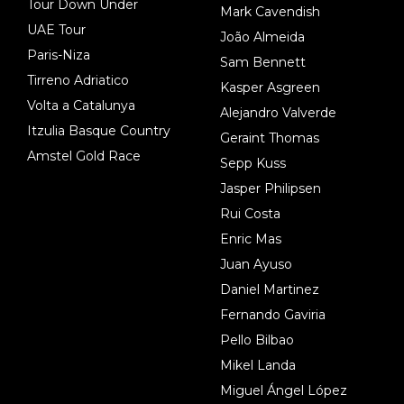
Tour Down Under
Mark Cavendish
UAE Tour
João Almeida
Paris-Niza
Sam Bennett
Tirreno Adriatico
Kasper Asgreen
Volta a Catalunya
Alejandro Valverde
Itzulia Basque Country
Geraint Thomas
Amstel Gold Race
Sepp Kuss
Jasper Philipsen
Rui Costa
Enric Mas
Juan Ayuso
Daniel Martinez
Fernando Gaviria
Pello Bilbao
Mikel Landa
Miguel Ángel López