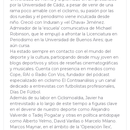
por la Universidad de Cádiz, a pesar de venir de una
rama poco amable con el ciclismo, su pasión por las
dos ruedas y el periodismo viene inculcada desde
niño. Creció con Indurain y «el Chava» Jiménez.
Admirador de la ‘escuela’ comunicativa de Michael
Robinson, que le empujó a afrontar la Licenciatura en
Periodismo en la Universidad de Buenos Aires; que
aún cursa.
Ha estado siempre en contacto con el mundo del
deporte y la cultura, participando desde muy joven en
blogs deportivos y sitios de reseñas cinematográficas
y musicales. Cuenta con presencia en medios como
Cope, RAI o Radio Con Vos, fundador del pódcast
especializado en ciclismo El Contraanálisis y un canal
dedicado a entrevistas con futbolistas profesionales,
Días De Fútbol.
Además de su labor en Ciclismoaldia, Javier ha
entrevistado a lo largo de este tiempo a figuras clave
en el devenir de nuestro deporte como Alejandro
Valverde o Tadej Pogačar y otras en política antidopaje
como Alberto Yelmo, David Varillas o Marcelo Milano.
Marcos Maynar, en el ámbito de la 'Operación Ílex',