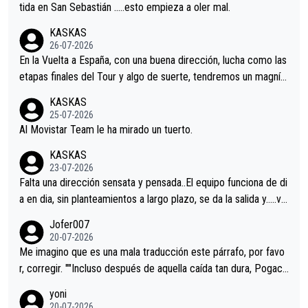
er alguna sorpresa en la Vuelta.Ojalá.
tida en San Sebastián …..esto empieza a oler mal.
KASKAS
26-07-2026
En la Vuelta a España, con una buena dirección, lucha como las
etapas finales del Tour y algo de suerte, tendremos un magnífi
co resultado.Acepto apuestas………Suerte
KASKAS
25-07-2026
Al Movistar Team le ha mirado un tuerto.
KASKAS
23-07-2026
Falta una dirección sensata y pensada..El equipo funciona de di
a en dia, sin planteamientos a largo plazo, se da la salida y…..ve
remos qué pasa.Hecho de menos esos directores , Langarica,
Jofer007
Minguez, Velez etc etc.Me da pena vivir estos momentos tan
20-07-2026
tristes sin victorias.
Me imagino que es una mala traducción este párrafo, por favo
r, corregir. ""Incluso después de aquella caída tan dura, Pogaca
r volvió a atacarle en un descenso durante el Giro y Vingegaard
yoni
permaneció pegado a su rueda. Parecía increíble la forma en l
20-07-2026