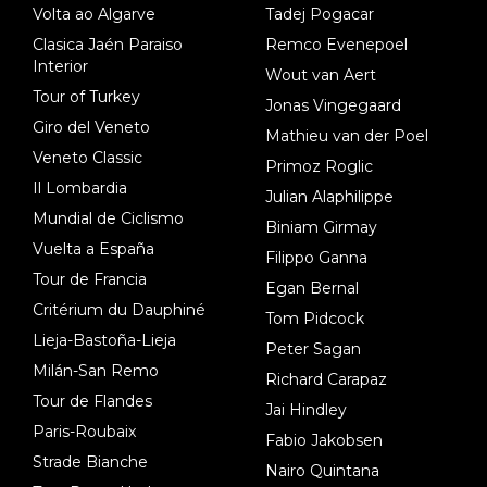
Volta ao Algarve
Tadej Pogacar
Clasica Jaén Paraiso
Remco Evenepoel
Interior
Wout van Aert
Tour of Turkey
Jonas Vingegaard
Giro del Veneto
Mathieu van der Poel
Veneto Classic
Primoz Roglic
Il Lombardia
Julian Alaphilippe
Mundial de Ciclismo
Biniam Girmay
Vuelta a España
Filippo Ganna
Tour de Francia
Egan Bernal
Critérium du Dauphiné
Tom Pidcock
Lieja-Bastoña-Lieja
Peter Sagan
Milán-San Remo
Richard Carapaz
Tour de Flandes
Jai Hindley
Paris-Roubaix
Fabio Jakobsen
Strade Bianche
Nairo Quintana