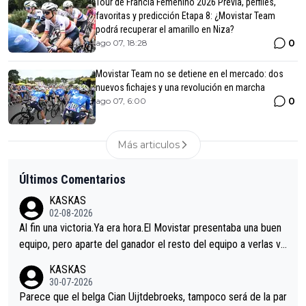
Tour de Francia Femenino 2026 Previa, perfiles,
favoritas y predicción Etapa 8: ¿Movistar Team
podrá recuperar el amarillo en Niza?
0
ago 07, 18:28
Movistar Team no se detiene en el mercado: dos
nuevos fichajes y una revolución en marcha
0
ago 07, 6:00
Más articulos
Últimos Comentarios
KASKAS
02-08-2026
Al fin una victoria.Ya era hora.El Movistar presentaba una buen
equipo, pero aparte del ganador el resto del equipo a verlas ve
nir.Repito aqui falta algo , y no es precisamente los corredore
KASKAS
s.La única buena noticia es la mejoría de Enric Más en San Seb
30-07-2026
astian.Si en la Vuelta a Burgos sigue la mejoría, podríamos ten
Parece que el belga Cian Uijtdebroeks, tampoco será de la par