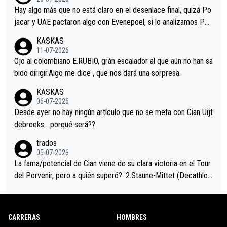
a que era capaz de controlar el miedo", recordó."
Hay algo más que no está claro en el desenlace final, quizá Po
jacar y UAE pactaron algo con Evenepoel, si lo analizamos Poj
acar no sprintó a tope y de hecho los últimos metros entra cas
KASKAS
i sin pedalear, luego está el saludo con Evenepoel dándose la
11-07-2026
mano de una manera muy fraternal, más allá de los típicos toqu
Ojo al colombiano E.RUBIO, grán escalador al que aún no han sa
es en el hombro con que saludaba a Vingegard. Ahí hubo una in
bido dirigir.Algo me dice , que nos dará una sorpresa.
trahistoria que nunca sabremos. Quién mucho abarca poco apri
KASKAS
eta, a ver si por querer poner a Del Toro con calzador en posi
06-07-2026
ción de podio UAE y Pojacar se van complicar el tour.
Desde ayer no hay ningún artículo que no se meta con Cian Uijt
debroeks….porqué será??
trados
05-07-2026
La fama/potencial de Cian viene de su clara victoria en el Tour
del Porvenir, pero a quién superó?: 2.Staune-Mittet (Decathlon,
34º en el pasado Giro), 3.Hessmann (sí, Hessmann...), 4.Ryan (E
DF), 5.Piganzoli (Visma), 6.Fancellu (Ukyo), 7.Wilksch (Tudor),
8.Lenny Martinez (Bahrein), 9. Van Belle (Visma), 10. Vacek (Li
CARRERAS
HOMBRES
dl). A tiempo vista se obtiene mucha información...