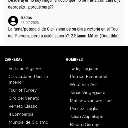
Desde ayer no hay ningún artículo que no se meta con Cian Uijt
debroeks….porqué será??
trados
05-07-2026
La fama/potencial de Cian viene de su clara victoria en el Tour
del Porvenir, pero a quién superó?: 2.Staune-Mittet (Decathlon,
34º en el pasado Giro), 3.Hessmann (sí, Hessmann...), 4.Ryan (E
DF), 5.Piganzoli (Visma), 6.Fancellu (Ukyo), 7.Wilksch (Tudor),
8.Lenny Martinez (Bahrein), 9. Van Belle (Visma), 10. Vacek (Li
CARRERAS
HOMBRES
dl). A tiempo vista se obtiene mucha información...
Volta ao Algarve
Tadej Pogacar
Clasica Jaén Paraiso
Remco Evenepoel
Interior
Wout van Aert
Tour of Turkey
Jonas Vingegaard
Giro del Veneto
Mathieu van der Poel
Veneto Classic
Primoz Roglic
Il Lombardia
Julian Alaphilippe
Mundial de Ciclismo
Biniam Girmay