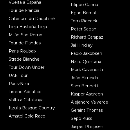
Vuelta a España
Filippo Ganna
Tour de Francia
Egan Bernal
Critérium du Dauphiné
Tom Pidcock
Lieja-Bastoña-Lieja
Peter Sagan
Milán-San Remo
Richard Carapaz
Tour de Flandes
Jai Hindley
Paris-Roubaix
Fabio Jakobsen
Strade Bianche
Nairo Quintana
Tour Down Under
Mark Cavendish
UAE Tour
João Almeida
Paris-Niza
Sam Bennett
Tirreno Adriatico
Kasper Asgreen
Volta a Catalunya
Alejandro Valverde
Itzulia Basque Country
Geraint Thomas
Amstel Gold Race
Sepp Kuss
Jasper Philipsen