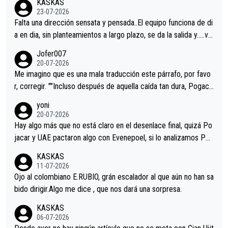
KASKAS
23-07-2026
Falta una dirección sensata y pensada..El equipo funciona de di
a en dia, sin planteamientos a largo plazo, se da la salida y…..ve
remos qué pasa.Hecho de menos esos directores , Langarica,
Jofer007
Minguez, Velez etc etc.Me da pena vivir estos momentos tan
20-07-2026
tristes sin victorias.
Me imagino que es una mala traducción este párrafo, por favo
r, corregir. ""Incluso después de aquella caída tan dura, Pogaca
r volvió a atacarle en un descenso durante el Giro y Vingegaard
yoni
permaneció pegado a su rueda. Parecía increíble la forma en l
20-07-2026
a que era capaz de controlar el miedo", recordó."
Hay algo más que no está claro en el desenlace final, quizá Po
jacar y UAE pactaron algo con Evenepoel, si lo analizamos Poj
acar no sprintó a tope y de hecho los últimos metros entra cas
KASKAS
i sin pedalear, luego está el saludo con Evenepoel dándose la
11-07-2026
mano de una manera muy fraternal, más allá de los típicos toqu
Ojo al colombiano E.RUBIO, grán escalador al que aún no han sa
es en el hombro con que saludaba a Vingegard. Ahí hubo una in
bido dirigir.Algo me dice , que nos dará una sorpresa.
trahistoria que nunca sabremos. Quién mucho abarca poco apri
KASKAS
eta, a ver si por querer poner a Del Toro con calzador en posi
06-07-2026
ción de podio UAE y Pojacar se van complicar el tour.