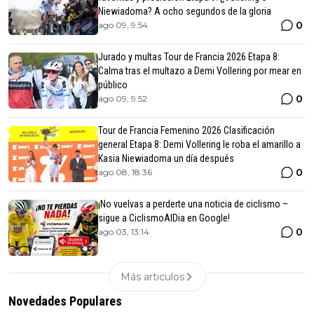
Niewiadoma? A ocho segundos de la gloria
0
ago 09, 9:54
Jurado y multas Tour de Francia 2026 Etapa 8:
Calma tras el multazo a Demi Vollering por mear en
público
0
ago 09, 9:52
Tour de Francia Femenino 2026 Clasificación
general Etapa 8: Demi Vollering le roba el amarillo a
Kasia Niewiadoma un día después
0
ago 08, 18:36
¡No vuelvas a perderte una noticia de ciclismo –
sigue a CiclismoAlDia en Google!
0
ago 03, 13:14
Más articulos
Novedades Populares