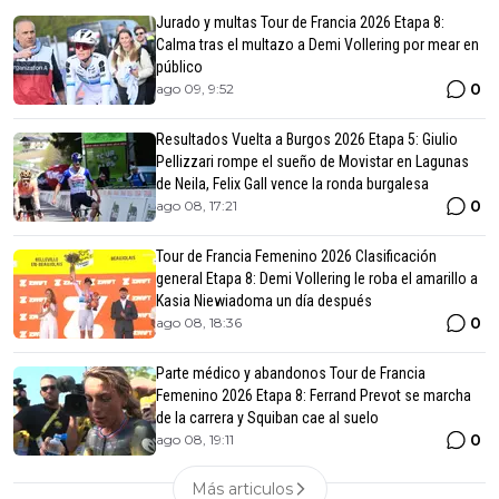
Jurado y multas Tour de Francia 2026 Etapa 8:
Calma tras el multazo a Demi Vollering por mear en
público
0
ago 09, 9:52
Resultados Vuelta a Burgos 2026 Etapa 5: Giulio
Pellizzari rompe el sueño de Movistar en Lagunas
de Neila, Felix Gall vence la ronda burgalesa
0
ago 08, 17:21
Tour de Francia Femenino 2026 Clasificación
general Etapa 8: Demi Vollering le roba el amarillo a
Kasia Niewiadoma un día después
0
ago 08, 18:36
Parte médico y abandonos Tour de Francia
Femenino 2026 Etapa 8: Ferrand Prevot se marcha
de la carrera y Squiban cae al suelo
0
ago 08, 19:11
Más articulos