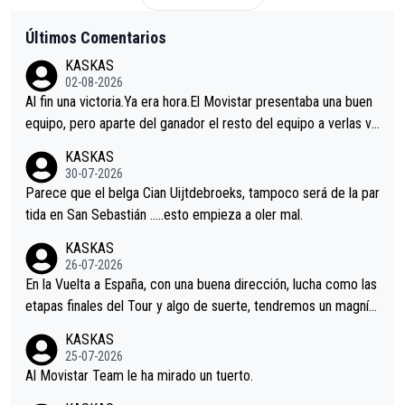
Últimos Comentarios
KASKAS
02-08-2026
Al fin una victoria.Ya era hora.El Movistar presentaba una buen
equipo, pero aparte del ganador el resto del equipo a verlas ve
nir.Repito aqui falta algo , y no es precisamente los corredore
KASKAS
s.La única buena noticia es la mejoría de Enric Más en San Seb
30-07-2026
astian.Si en la Vuelta a Burgos sigue la mejoría, podríamos ten
Parece que el belga Cian Uijtdebroeks, tampoco será de la par
er alguna sorpresa en la Vuelta.Ojalá.
tida en San Sebastián …..esto empieza a oler mal.
KASKAS
26-07-2026
En la Vuelta a España, con una buena dirección, lucha como las
etapas finales del Tour y algo de suerte, tendremos un magnífi
co resultado.Acepto apuestas………Suerte
KASKAS
25-07-2026
Al Movistar Team le ha mirado un tuerto.