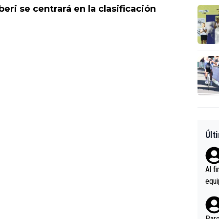
ri se centrará en la clasificación
Últ
Al f
equi
enir
es.L
ebas
Pare