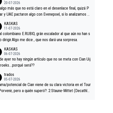
ermaneció pegado a su rueda. Parecía increíble la forma
20-07-2026
a que era capaz de controlar el miedo", recordó."
algo más que no está claro en el desenlace final, quizá P
ar y UAE pactaron algo con Evenepoel, si lo analizamos P
ar no sprintó a tope y de hecho los últimos metros entra
KASKAS
 sin pedalear, luego está el saludo con Evenepoel dándose
11-07-2026
ano de una manera muy fraternal, más allá de los típicos t
al colombiano E.RUBIO, grán escalador al que aún no han s
s en el hombro con que saludaba a Vingegard. Ahí hubo u
abido dirigir.Algo me dice , que nos dará una sorpresa.
ntrahistoria que nunca sabremos. Quién mucho abarca poc
KASKAS
rieta, a ver si por querer poner a Del Toro con calzador e
06-07-2026
sición de podio UAE y Pojacar se van complicar el tour.
 ayer no hay ningún artículo que no se meta con Cian Uij
roeks….porqué será??
trados
05-07-2026
ama/potencial de Cian viene de su clara victoria en el Tour
Porvenir, pero a quién superó?: 2.Staune-Mittet (Decathlo
4º en el pasado Giro), 3.Hessmann (sí, Hessmann...), 4.Rya
DF), 5.Piganzoli (Visma), 6.Fancellu (Ukyo), 7.Wilksch (Tud
 8.Lenny Martinez (Bahrein), 9. Van Belle (Visma), 10. Vace