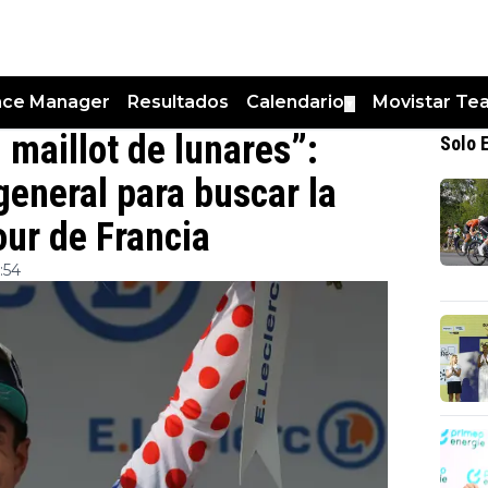
nce Manager
Resultados
Calendario
Movistar Te
▼
 maillot de lunares”:
Solo 
general para buscar la
our de Francia
:54