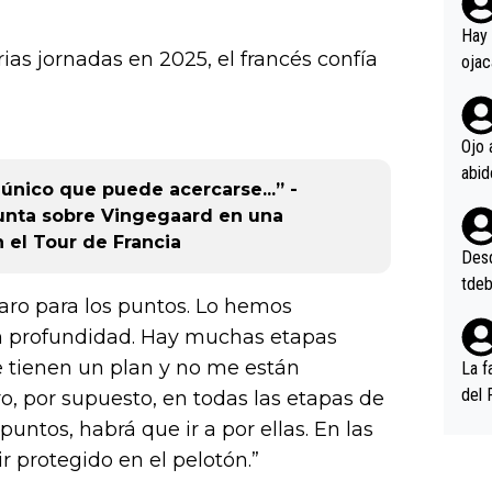
rd p
en l
Hay 
rias jornadas en 2025, el francés confía
ojac
ojac
casi
la m
Ojo 
oque
único que puede acercarse...” -
na i
unta sobre Vingegaard en una
o ap
 el Tour de Francia
n po
Desde
tdeb
laro para los puntos. Lo hemos
n profundidad. Hay muchas etapas
ue tienen un plan y no me están
La f
del 
o, por supuesto, en todas las etapas de
n, 3
ntos, habrá que ir a por ellas. En las
n (E
r protegido en el pelotón.”
or),