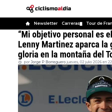
Newsletter
Carreras
Tour de Fra
▼
“Mi objetivo personal es el
Lenny Martinez aparca la 
gloria en la montaña del T
por
Jorge P Borreguero
jueves, 02 julio 2026 en 22