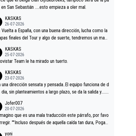
 alguna sorpresa en la Vuelta.Ojalá.
a en San Sebastián …..esto empieza a oler mal.
KASKAS
26-07-2026
a Vuelta a España, con una buena dirección, lucha como la
apas finales del Tour y algo de suerte, tendremos un magn
o resultado.Acepto apuestas………Suerte
KASKAS
25-07-2026
ovistar Team le ha mirado un tuerto.
KASKAS
23-07-2026
a una dirección sensata y pensada..El equipo funciona de d
n dia, sin planteamientos a largo plazo, se da la salida y…..v
os qué pasa.Hecho de menos esos directores , Langaric
Jofer007
inguez, Velez etc etc.Me da pena vivir estos momentos t
20-07-2026
istes sin victorias.
magino que es una mala traducción este párrafo, por favo
orregir. ""Incluso después de aquella caída tan dura, Pogac
olvió a atacarle en un descenso durante el Giro y Vingegaa
yoni