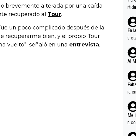
io brevemente alterada por una caída
ener
rtid
nte recuperado al
Tour
.
 Fue un poco complicado después de la
En l
de recuperarme bien, y el propio Tour
s et
ha vuelto”, señaló en una
entrevista
.
ífic
Al M
Falt
ia e
erem
a, M
an tr
Me i
r, c
ar v