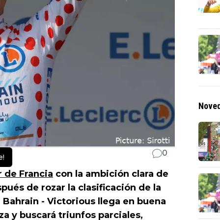
Noved
0
e!
 de Francia
con la ambición clara de
pués de rozar la clasificación de la
 Bahrain - Victorious llega en buena
za y buscará triunfos parciales,