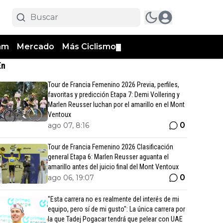
am
Mercado
Más Ciclismo
▼
En
Tour de Francia Femenino 2026 Previa, perfiles,
favoritas y predicción Etapa 7: Demi Vollering y
Marlen Reusser luchan por el amarillo en el Mont
Ventoux
0
ago 07, 8:16
Tour de Francia Femenino 2026 Clasificación
general Etapa 6: Marlen Reusser aguanta el
amarillo antes del juicio final del Mont Ventoux
0
ago 06, 19:07
"Esta carrera no es realmente del interés de mi
equipo, pero sí de mi gusto": La única carrera por
la que Tadej Pogacar tendrá que pelear con UAE