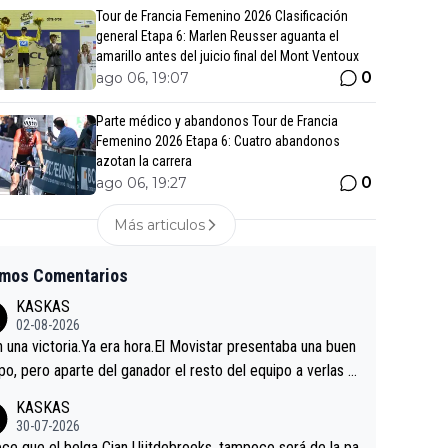
Tour de Francia Femenino 2026 Clasificación
general Etapa 6: Marlen Reusser aguanta el
amarillo antes del juicio final del Mont Ventoux
0
ago 06, 19:07
Parte médico y abandonos Tour de Francia
Femenino 2026 Etapa 6: Cuatro abandonos
azotan la carrera
0
ago 06, 19:27
Más articulos
imos Comentarios
KASKAS
02-08-2026
in una victoria.Ya era hora.El Movistar presentaba una buen
po, pero aparte del ganador el resto del equipo a verlas v
.Repito aqui falta algo , y no es precisamente los corredor
KASKAS
a única buena noticia es la mejoría de Enric Más en San S
30-07-2026
tian.Si en la Vuelta a Burgos sigue la mejoría, podríamos t
ce que el belga Cian Uijtdebroeks, tampoco será de la pa