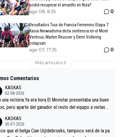
podrá recuperar el amarillo en Niza?
0
ago 08, 8:35
Resultados Tour de Francia Femenino Etapa 7:
Kasia Niewiadoma dicta sentencia en el Mont
Ventoux, Marlen Reusser y Demi Vollering
colapsan
0
ago 07, 17:35
Más articulos
imos Comentarios
KASKAS
02-08-2026
in una victoria.Ya era hora.El Movistar presentaba una buen
po, pero aparte del ganador el resto del equipo a verlas v
.Repito aqui falta algo , y no es precisamente los corredor
KASKAS
a única buena noticia es la mejoría de Enric Más en San S
30-07-2026
tian.Si en la Vuelta a Burgos sigue la mejoría, podríamos t
ce que el belga Cian Uijtdebroeks, tampoco será de la pa
 alguna sorpresa en la Vuelta.Ojalá.