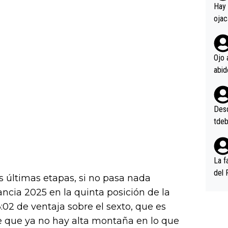
en l
Hay 
ojac
ojac
casi
la m
Ojo 
oque
na i
o ap
n po
Desde
tdeb
La f
del 
s últimas etapas, si no pasa nada
n, 3
rancia 2025 en la quinta posición de la
n (E
 3:02 de ventaja sobre el sexto, que es
or),
 que ya no hay alta montaña en lo que
k (L