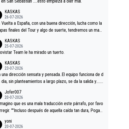
a en San Sebastián …..esto empieza a oler mal.
KASKAS
26-07-2026
a Vuelta a España, con una buena dirección, lucha como la
apas finales del Tour y algo de suerte, tendremos un magn
o resultado.Acepto apuestas………Suerte
KASKAS
25-07-2026
ovistar Team le ha mirado un tuerto.
KASKAS
23-07-2026
a una dirección sensata y pensada..El equipo funciona de d
n dia, sin planteamientos a largo plazo, se da la salida y…..v
os qué pasa.Hecho de menos esos directores , Langaric
Jofer007
inguez, Velez etc etc.Me da pena vivir estos momentos t
20-07-2026
istes sin victorias.
magino que es una mala traducción este párrafo, por favo
orregir. ""Incluso después de aquella caída tan dura, Pogac
olvió a atacarle en un descenso durante el Giro y Vingegaa
yoni
ermaneció pegado a su rueda. Parecía increíble la forma
20-07-2026