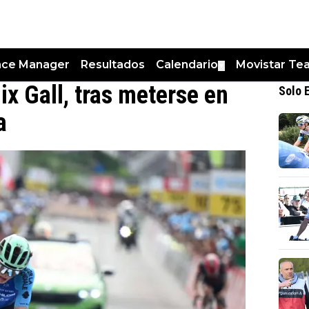
nce Manager
Resultados
Calendario
Movistar Te
▼
lix Gall, tras meterse en
Solo 
a