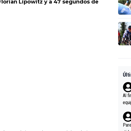
Florian Lipowitz y a 47 segundos de
Últ
Al f
equi
enir
es.L
ebas
Pare
ener