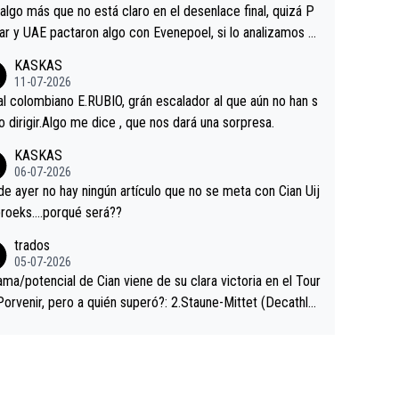
a que era capaz de controlar el miedo", recordó."
algo más que no está claro en el desenlace final, quizá P
ar y UAE pactaron algo con Evenepoel, si lo analizamos P
ar no sprintó a tope y de hecho los últimos metros entra
KASKAS
 sin pedalear, luego está el saludo con Evenepoel dándose
11-07-2026
ano de una manera muy fraternal, más allá de los típicos t
al colombiano E.RUBIO, grán escalador al que aún no han s
s en el hombro con que saludaba a Vingegard. Ahí hubo u
abido dirigir.Algo me dice , que nos dará una sorpresa.
ntrahistoria que nunca sabremos. Quién mucho abarca poc
KASKAS
rieta, a ver si por querer poner a Del Toro con calzador e
06-07-2026
sición de podio UAE y Pojacar se van complicar el tour.
 ayer no hay ningún artículo que no se meta con Cian Uij
roeks….porqué será??
trados
05-07-2026
ama/potencial de Cian viene de su clara victoria en el Tour
Porvenir, pero a quién superó?: 2.Staune-Mittet (Decathlo
4º en el pasado Giro), 3.Hessmann (sí, Hessmann...), 4.Rya
DF), 5.Piganzoli (Visma), 6.Fancellu (Ukyo), 7.Wilksch (Tud
 8.Lenny Martinez (Bahrein), 9. Van Belle (Visma), 10. Vace
idl). A tiempo vista se obtiene mucha información...