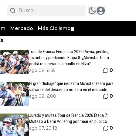
am
Mercado
Más Ciclismo
▼
En
Tour de Francia Femenino 2026 Previa, perfiles,
favoritas y predicción Etapa 8: ¿Movistar Team
podrá recuperar el amarillo en Niza?
0
ago 08, 8:35
El gran "fichaje" que necesita Movistar Team para
salvarse del descenso no está en el mercado
0
ago 08, 6:00
Jurado y multas Tour de Francia 2026 Etapa 7:
Multazo a Demi Vollering por mear en público
0
ago 07, 20:18