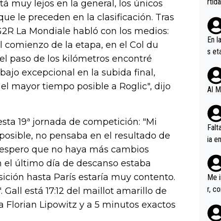
rtid
á muy lejos en la general, los únicos
ue le preceden en la clasificación. Tras
 AG2R La Mondiale habló con los medios:
En l
l comienzo de la etapa, en el Col du
s et
 el paso de los kilómetros encontré
ífic
bajo excepcional en la subida final,
el mayor tiempo posible a Roglic", dijo
Al M
esta 19ª jornada de competición: "Mi
Falt
 posible, no pensaba en el resultado de
ia e
o espero que no haya más cambios
erem
En el último día de descanso estaba
a, M
an tr
sición hasta París estaría muy contento.
Me i
r, c
 Gall está 17:12 del maillot amarillo de
ar v
 Florian Lipowitz y a 5 minutos exactos
rd p
.