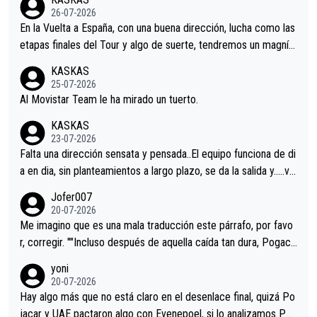
26-07-2026
En la Vuelta a España, con una buena dirección, lucha como las
etapas finales del Tour y algo de suerte, tendremos un magnífi
co resultado.Acepto apuestas………Suerte
KASKAS
25-07-2026
Al Movistar Team le ha mirado un tuerto.
KASKAS
23-07-2026
Falta una dirección sensata y pensada..El equipo funciona de di
a en dia, sin planteamientos a largo plazo, se da la salida y…..ve
remos qué pasa.Hecho de menos esos directores , Langarica,
Jofer007
Minguez, Velez etc etc.Me da pena vivir estos momentos tan
20-07-2026
tristes sin victorias.
Me imagino que es una mala traducción este párrafo, por favo
r, corregir. ""Incluso después de aquella caída tan dura, Pogaca
r volvió a atacarle en un descenso durante el Giro y Vingegaard
yoni
permaneció pegado a su rueda. Parecía increíble la forma en l
20-07-2026
a que era capaz de controlar el miedo", recordó."
Hay algo más que no está claro en el desenlace final, quizá Po
jacar y UAE pactaron algo con Evenepoel, si lo analizamos Poj