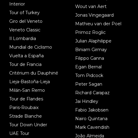
Interior
Wout van Aert
Tour of Turkey
Jonas Vingegaard
Giro del Veneto
Mathieu van der Poel
Veneto Classic
Primoz Roglic
Il Lombardia
Julian Alaphilippe
Mundial de Ciclismo
Biniam Girmay
Vuelta a España
Filippo Ganna
Tour de Francia
Egan Bernal
Critérium du Dauphiné
Tom Pidcock
Lieja-Bastoña-Lieja
Peter Sagan
Milán-San Remo
Richard Carapaz
Tour de Flandes
Jai Hindley
Paris-Roubaix
Fabio Jakobsen
Strade Bianche
Nairo Quintana
Tour Down Under
Mark Cavendish
UAE Tour
João Almeida