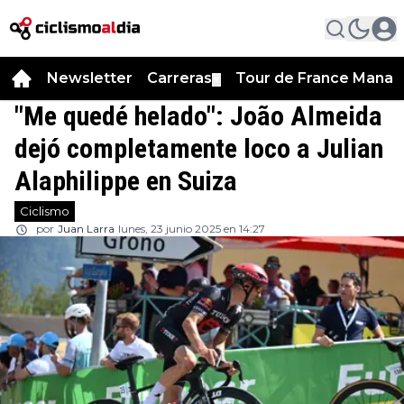
Newsletter
Carreras
Tour de France Manag
▼
"Me quedé helado": João Almeida
dejó completamente loco a Julian
Alaphilippe en Suiza
Ciclismo
por
Juan Larra
lunes, 23 junio 2025 en 14:27