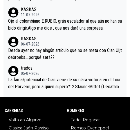
acar no sprintó a tope y de hecho los últimos metros entra cas
KASKAS
i sin pedalear, luego está el saludo con Evenepoel dándose la
11-07-2026
mano de una manera muy fraternal, más allá de los típicos toqu
Ojo al colombiano E.RUBIO, grán escalador al que aún no han sa
es en el hombro con que saludaba a Vingegard. Ahí hubo una in
bido dirigir.Algo me dice , que nos dará una sorpresa.
trahistoria que nunca sabremos. Quién mucho abarca poco apri
KASKAS
eta, a ver si por querer poner a Del Toro con calzador en posi
06-07-2026
ción de podio UAE y Pojacar se van complicar el tour.
Desde ayer no hay ningún artículo que no se meta con Cian Uijt
debroeks….porqué será??
trados
05-07-2026
La fama/potencial de Cian viene de su clara victoria en el Tour
del Porvenir, pero a quién superó?: 2.Staune-Mittet (Decathlon,
34º en el pasado Giro), 3.Hessmann (sí, Hessmann...), 4.Ryan (E
DF), 5.Piganzoli (Visma), 6.Fancellu (Ukyo), 7.Wilksch (Tudor),
8.Lenny Martinez (Bahrein), 9. Van Belle (Visma), 10. Vacek (Li
CARRERAS
HOMBRES
dl). A tiempo vista se obtiene mucha información...
Volta ao Algarve
Tadej Pogacar
Clasica Jaén Paraiso
Remco Evenepoel