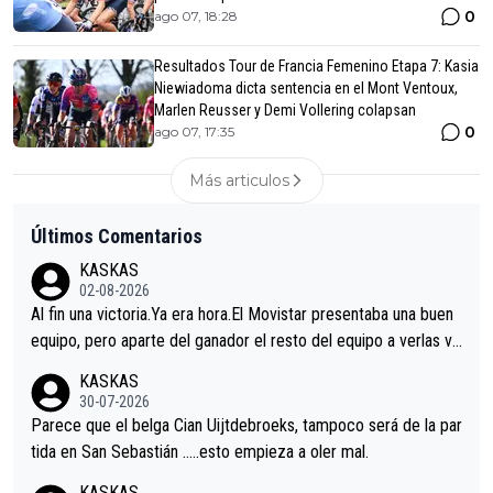
0
ago 07, 18:28
Resultados Tour de Francia Femenino Etapa 7: Kasia
Niewiadoma dicta sentencia en el Mont Ventoux,
Marlen Reusser y Demi Vollering colapsan
0
ago 07, 17:35
Más articulos
Últimos Comentarios
KASKAS
02-08-2026
Al fin una victoria.Ya era hora.El Movistar presentaba una buen
equipo, pero aparte del ganador el resto del equipo a verlas ve
nir.Repito aqui falta algo , y no es precisamente los corredore
KASKAS
s.La única buena noticia es la mejoría de Enric Más en San Seb
30-07-2026
astian.Si en la Vuelta a Burgos sigue la mejoría, podríamos ten
Parece que el belga Cian Uijtdebroeks, tampoco será de la par
er alguna sorpresa en la Vuelta.Ojalá.
tida en San Sebastián …..esto empieza a oler mal.
KASKAS