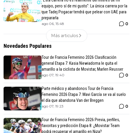
equipo, pero sí de mi gusto": La única carrera por la
que Tadej Pogacar tendrá que pelear con UAE para
prepararla
0
ago 06, 15:48
Más articulos
Novedades Populares
Tour de Francia Femenino 2026 Clasificación
general Etapa 7: Kasia Niewiadoma le quita el
amarillo a la ciclista de Movistar, Marlen Reusser
0
ago 07, 19:40
Parte médico y abandonos Tour de Francia
Femenino 2026 Etapa 7: Mavi García se va al suelo
el día que abandona Van der Breggen
0
ago 07, 19:23
Tour de Francia Femenino 2026 Previa, perfiles,
favoritas y predicción Etapa 8: ¿Movistar Team
podrá recuperar el amarillo en Niza?