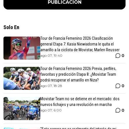
PUBLICACIÓN
Solo En
Tour de Francia Femenino 2026 Clasificación
general Etapa 7: Kasia Niewiadoma le quita el
amarillo a la ciclista de Movistar, Marlen Reusser
0
ago 07, 19:40
Tour de Francia Femenino 2026 Previa, perfiles,
favoritas y predicción Etapa 8: ¿Movistar Team
podrá recuperar el amarillo en Niza?
0
ago 07, 18:28
Movistar Team no se detiene en el mercado: dos
nuevos fichajes y una revolución en marcha
0
ago 07, 6:00
"Esta carrera no es realmente del interés de mi