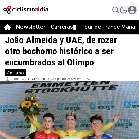
Newsletter
Carreras
Tour de France Manag
▼
João Almeida y UAE, de rozar
otro bochorno histórico a ser
encumbrados al Olimpo
Ciclismo
por
Juan Larra
lunes, 23 junio 2025 en 14:57