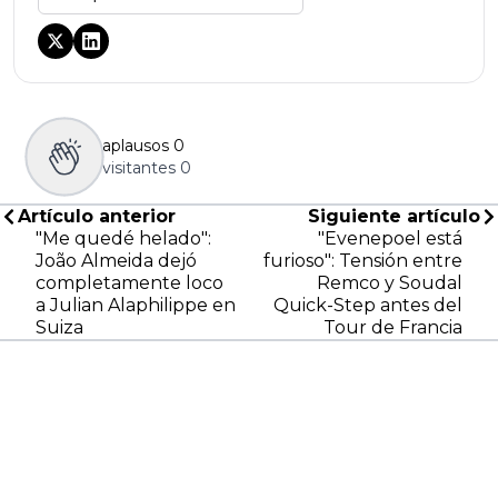
aplausos
0
visitantes
0
Artículo anterior
Siguiente artículo
"Me quedé helado":
"Evenepoel está
João Almeida dejó
furioso": Tensión entre
completamente loco
Remco y Soudal
a Julian Alaphilippe en
Quick-Step antes del
Suiza
Tour de Francia