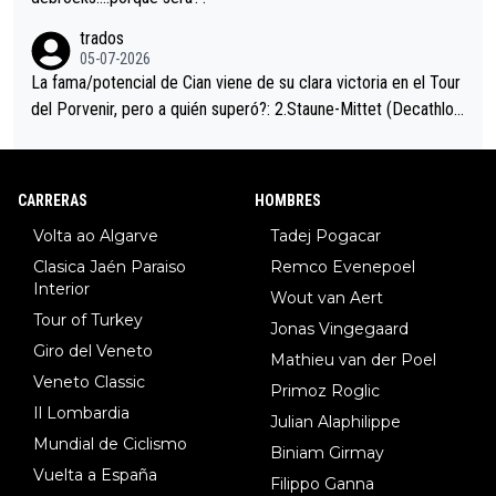
trados
05-07-2026
La fama/potencial de Cian viene de su clara victoria en el Tour
del Porvenir, pero a quién superó?: 2.Staune-Mittet (Decathlon,
34º en el pasado Giro), 3.Hessmann (sí, Hessmann...), 4.Ryan (E
DF), 5.Piganzoli (Visma), 6.Fancellu (Ukyo), 7.Wilksch (Tudor),
8.Lenny Martinez (Bahrein), 9. Van Belle (Visma), 10. Vacek (Li
CARRERAS
HOMBRES
dl). A tiempo vista se obtiene mucha información...
Volta ao Algarve
Tadej Pogacar
Clasica Jaén Paraiso
Remco Evenepoel
Interior
Wout van Aert
Tour of Turkey
Jonas Vingegaard
Giro del Veneto
Mathieu van der Poel
Veneto Classic
Primoz Roglic
Il Lombardia
Julian Alaphilippe
Mundial de Ciclismo
Biniam Girmay
Vuelta a España
Filippo Ganna