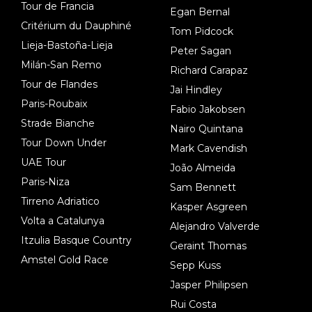
Tour de Francia
Egan Bernal
Critérium du Dauphiné
Tom Pidcock
Lieja-Bastoña-Lieja
Peter Sagan
Milán-San Remo
Richard Carapaz
Tour de Flandes
Jai Hindley
Paris-Roubaix
Fabio Jakobsen
Strade Bianche
Nairo Quintana
Tour Down Under
Mark Cavendish
UAE Tour
João Almeida
Paris-Niza
Sam Bennett
Tirreno Adriatico
Kasper Asgreen
Volta a Catalunya
Alejandro Valverde
Itzulia Basque Country
Geraint Thomas
Amstel Gold Race
Sepp Kuss
Jasper Philipsen
Rui Costa