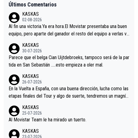
Últimos Comentarios
KASKAS
02-08-2026
Al fin una victoria.Ya era hora.El Movistar presentaba una buen
equipo, pero aparte del ganador el resto del equipo a verlas ve
nir.Repito aqui falta algo , y no es precisamente los corredore
KASKAS
s.La única buena noticia es la mejoría de Enric Más en San Seb
30-07-2026
astian.Si en la Vuelta a Burgos sigue la mejoría, podríamos ten
Parece que el belga Cian Uijtdebroeks, tampoco será de la par
er alguna sorpresa en la Vuelta.Ojalá.
tida en San Sebastián …..esto empieza a oler mal.
KASKAS
26-07-2026
En la Vuelta a España, con una buena dirección, lucha como las
etapas finales del Tour y algo de suerte, tendremos un magnífi
co resultado.Acepto apuestas………Suerte
KASKAS
25-07-2026
Al Movistar Team le ha mirado un tuerto.
KASKAS
23-07-2026