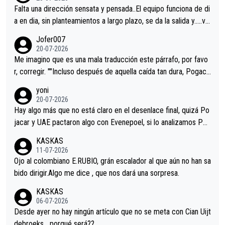
Falta una dirección sensata y pensada..El equipo funciona de di
a en dia, sin planteamientos a largo plazo, se da la salida y…..ve
remos qué pasa.Hecho de menos esos directores , Langarica,
Jofer007
Minguez, Velez etc etc.Me da pena vivir estos momentos tan
20-07-2026
tristes sin victorias.
Me imagino que es una mala traducción este párrafo, por favo
r, corregir. ""Incluso después de aquella caída tan dura, Pogaca
r volvió a atacarle en un descenso durante el Giro y Vingegaard
yoni
permaneció pegado a su rueda. Parecía increíble la forma en l
20-07-2026
a que era capaz de controlar el miedo", recordó."
Hay algo más que no está claro en el desenlace final, quizá Po
jacar y UAE pactaron algo con Evenepoel, si lo analizamos Poj
acar no sprintó a tope y de hecho los últimos metros entra cas
KASKAS
i sin pedalear, luego está el saludo con Evenepoel dándose la
11-07-2026
mano de una manera muy fraternal, más allá de los típicos toqu
Ojo al colombiano E.RUBIO, grán escalador al que aún no han sa
es en el hombro con que saludaba a Vingegard. Ahí hubo una in
bido dirigir.Algo me dice , que nos dará una sorpresa.
trahistoria que nunca sabremos. Quién mucho abarca poco apri
KASKAS
eta, a ver si por querer poner a Del Toro con calzador en posi
06-07-2026
ción de podio UAE y Pojacar se van complicar el tour.
Desde ayer no hay ningún artículo que no se meta con Cian Uijt
debroeks….porqué será??