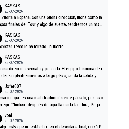
KASKAS
26-07-2026
a Vuelta a España, con una buena dirección, lucha como la
apas finales del Tour y algo de suerte, tendremos un magn
o resultado.Acepto apuestas………Suerte
KASKAS
25-07-2026
ovistar Team le ha mirado un tuerto.
KASKAS
23-07-2026
a una dirección sensata y pensada..El equipo funciona de d
n dia, sin planteamientos a largo plazo, se da la salida y…..v
os qué pasa.Hecho de menos esos directores , Langaric
Jofer007
inguez, Velez etc etc.Me da pena vivir estos momentos t
20-07-2026
istes sin victorias.
magino que es una mala traducción este párrafo, por favo
orregir. ""Incluso después de aquella caída tan dura, Pogac
olvió a atacarle en un descenso durante el Giro y Vingegaa
yoni
ermaneció pegado a su rueda. Parecía increíble la forma
20-07-2026
a que era capaz de controlar el miedo", recordó."
algo más que no está claro en el desenlace final, quizá P