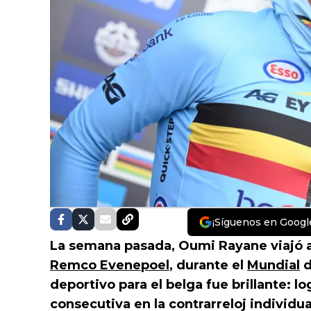
¡Síguenos en Googl
La semana pasada, Oumi Rayane viajó a
Remco Evenepoel
, durante el
Mundial
d
deportivo para el belga fue brillante: l
consecutiva en la contrarreloj individu