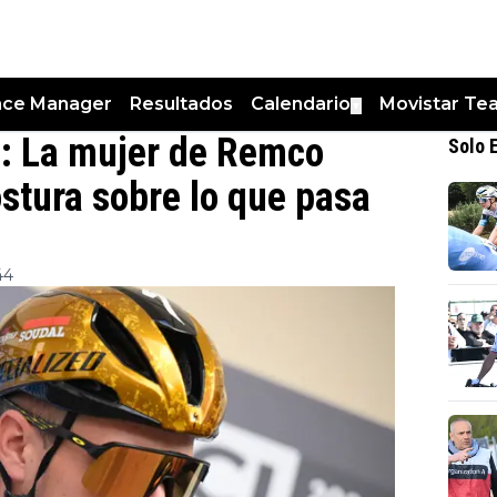
nce Manager
Resultados
Calendario
Movistar Te
▼
a": La mujer de Remco
Solo 
ostura sobre lo que pasa
44