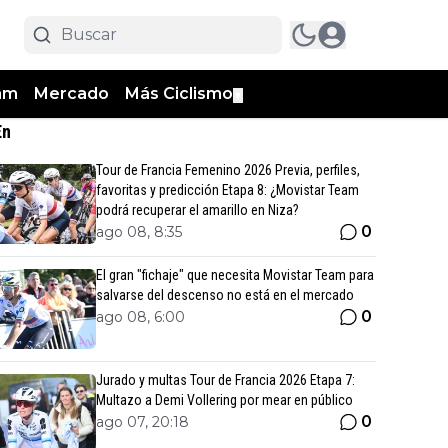
am
Mercado
Más Ciclismo
▼
En
Tour de Francia Femenino 2026 Previa, perfiles,
favoritas y predicción Etapa 8: ¿Movistar Team
podrá recuperar el amarillo en Niza?
0
ago 08, 8:35
El gran "fichaje" que necesita Movistar Team para
salvarse del descenso no está en el mercado
0
ago 08, 6:00
Jurado y multas Tour de Francia 2026 Etapa 7:
Multazo a Demi Vollering por mear en público
0
ago 07, 20:18