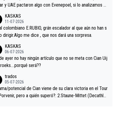
ar y UAE pactaron algo con Evenepoel, si lo analizamos P
ar no sprintó a tope y de hecho los últimos metros entra
KASKAS
 sin pedalear, luego está el saludo con Evenepoel dándose
11-07-2026
ano de una manera muy fraternal, más allá de los típicos t
al colombiano E.RUBIO, grán escalador al que aún no han s
s en el hombro con que saludaba a Vingegard. Ahí hubo u
abido dirigir.Algo me dice , que nos dará una sorpresa.
ntrahistoria que nunca sabremos. Quién mucho abarca poc
KASKAS
rieta, a ver si por querer poner a Del Toro con calzador e
06-07-2026
sición de podio UAE y Pojacar se van complicar el tour.
 ayer no hay ningún artículo que no se meta con Cian Uij
roeks….porqué será??
trados
05-07-2026
ama/potencial de Cian viene de su clara victoria en el Tour
Porvenir, pero a quién superó?: 2.Staune-Mittet (Decathlo
4º en el pasado Giro), 3.Hessmann (sí, Hessmann...), 4.Rya
DF), 5.Piganzoli (Visma), 6.Fancellu (Ukyo), 7.Wilksch (Tud
 8.Lenny Martinez (Bahrein), 9. Van Belle (Visma), 10. Vace
idl). A tiempo vista se obtiene mucha información...