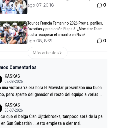
0
ago 07, 20:18
Tour de Francia Femenino 2026 Previa, perfiles,
favoritas y predicción Etapa 8: ¿Movistar Team
podrá recuperar el amarillo en Niza?
0
ago 08, 8:35
Más articulos
imos Comentarios
KASKAS
02-08-2026
in una victoria.Ya era hora.El Movistar presentaba una buen
po, pero aparte del ganador el resto del equipo a verlas v
.Repito aqui falta algo , y no es precisamente los corredor
KASKAS
a única buena noticia es la mejoría de Enric Más en San S
30-07-2026
tian.Si en la Vuelta a Burgos sigue la mejoría, podríamos t
ce que el belga Cian Uijtdebroeks, tampoco será de la pa
 alguna sorpresa en la Vuelta.Ojalá.
a en San Sebastián …..esto empieza a oler mal.