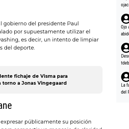
ojac
ojac
casi
 gobierno del presidente Paul
la m
Ojo 
lado por supuestamente utilizar el
oque
hing, es decir, un intento de limpiar
na i
o ap
s del deporte.
n po
Desde
tdeb
dente fichaje de Visma para
n torno a Jonas Vingegaard
La f
del 
n, 3
ane
n (E
or),
k (L
 expresar públicamente su posición