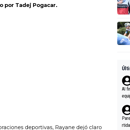
do por Tadej Pogacar.
Últ
Al f
equi
enir
es.L
ebas
Pare
ener
rtid
ebraciones deportivas, Rayane dejó claro