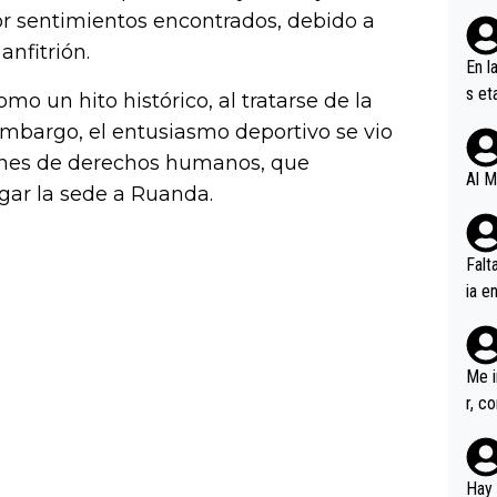
r sentimientos encontrados, debido a
anfitrión.
En l
s et
o un hito histórico, al tratarse de la
ífic
embargo, el entusiasmo deportivo se vio
ones de derechos humanos, que
Al M
rgar la sede a Ruanda.
Falt
ia e
erem
a, M
an tr
Me i
r, c
ar v
rd p
en l
Hay 