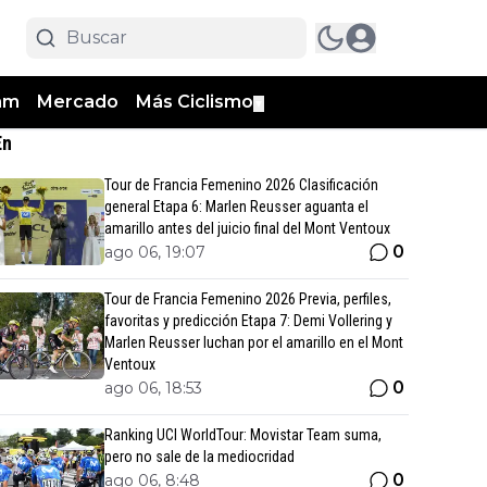
am
Mercado
Más Ciclismo
▼
En
Tour de Francia Femenino 2026 Clasificación
general Etapa 6: Marlen Reusser aguanta el
amarillo antes del juicio final del Mont Ventoux
0
ago 06, 19:07
Tour de Francia Femenino 2026 Previa, perfiles,
favoritas y predicción Etapa 7: Demi Vollering y
Marlen Reusser luchan por el amarillo en el Mont
Ventoux
0
ago 06, 18:53
Ranking UCI WorldTour: Movistar Team suma,
pero no sale de la mediocridad
0
ago 06, 8:48