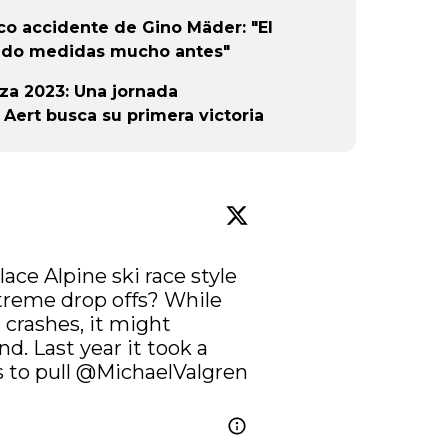
ico accidente de Gino Mäder: "El
mado medidas mucho antes"
iza 2023: Una jornada
ert busca su primera victoria
lace Alpine ski race style 
treme drop offs? While 
crashes, it might 
. Last year it took a 
to pull 
@MichaelValgren