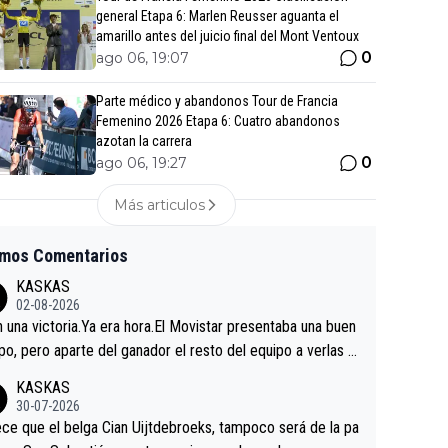
general Etapa 6: Marlen Reusser aguanta el
amarillo antes del juicio final del Mont Ventoux
0
ago 06, 19:07
Parte médico y abandonos Tour de Francia
Femenino 2026 Etapa 6: Cuatro abandonos
azotan la carrera
0
ago 06, 19:27
Más articulos
imos Comentarios
KASKAS
02-08-2026
in una victoria.Ya era hora.El Movistar presentaba una buen
po, pero aparte del ganador el resto del equipo a verlas v
.Repito aqui falta algo , y no es precisamente los corredor
KASKAS
a única buena noticia es la mejoría de Enric Más en San S
30-07-2026
tian.Si en la Vuelta a Burgos sigue la mejoría, podríamos t
ce que el belga Cian Uijtdebroeks, tampoco será de la pa
 alguna sorpresa en la Vuelta.Ojalá.