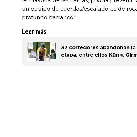
la mayoría de las caídas, podría prevenir 
un equipo de cuerdas/escaladores de roca
profundo barranco".
Leer más
37 corredores abandonan la V
etapa, entre ellos Küng, Girm