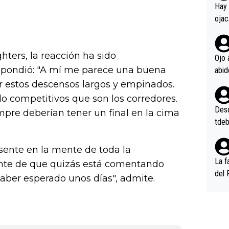
en l
Hay 
ojac
ojac
casi
hters, la reacción ha sido
la m
Ojo 
oque
espondió: "A mí me parece una buena
na i
ir estos descensos largos y empinados.
o ap
o competitivos que son los corredores.
n po
Desde
empre deberían tener un final en la cima
tdeb
ente en la mente de toda la
La f
ente de que quizás está comentando
del 
haber esperado unos días", admite.
n, 3
n (E
or),
k (L