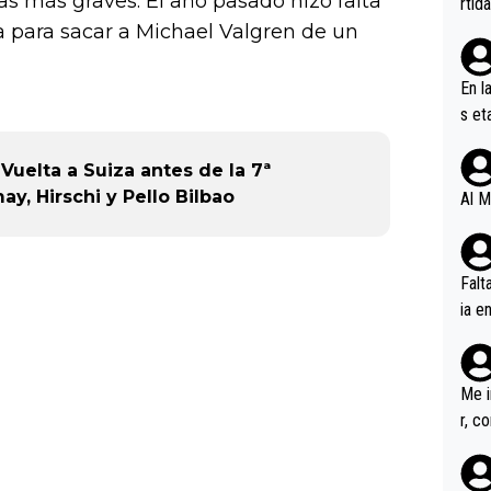
las más graves. El año pasado hizo falta
rtid
 para sacar a Michael Valgren de un
En l
s et
ífic
uelta a Suiza antes de la 7ª
ay, Hirschi y Pello Bilbao
Al M
Falt
ia e
erem
a, M
an tr
Me i
r, c
ar v
rd p