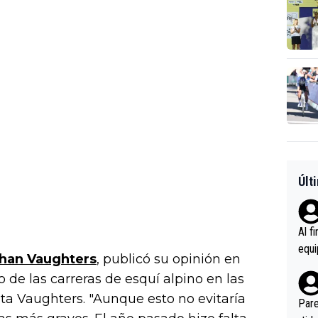
Últ
Al f
equi
han Vaughters
, publicó su opinión en
enir
lo de las carreras de esquí alpino en las
es.L
ta Vaughters. "Aunque esto no evitaría
ebas
Pare
ener