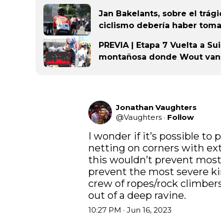
Jan Bakelants, sobre el trág
ciclismo debería haber to
PREVIA | Etapa 7 Vuelta a Su
montañosa donde Wout van A
Jonathan Vaughters
@
Vaughters
·
Follow
I wonder if it’s possible to p
netting on corners with ex
this wouldn’t prevent most 
prevent the most severe kind
crew of ropes/rock climbers 
out of a deep ravine.
10:27 PM · Jun 16, 2023