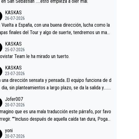
a en San Sebastián …..esto empieza a oler mal.
KASKAS
26-07-2026
a Vuelta a España, con una buena dirección, lucha como la
apas finales del Tour y algo de suerte, tendremos un magn
o resultado.Acepto apuestas………Suerte
KASKAS
25-07-2026
ovistar Team le ha mirado un tuerto.
KASKAS
23-07-2026
a una dirección sensata y pensada..El equipo funciona de d
n dia, sin planteamientos a largo plazo, se da la salida y…..v
os qué pasa.Hecho de menos esos directores , Langaric
Jofer007
inguez, Velez etc etc.Me da pena vivir estos momentos t
20-07-2026
istes sin victorias.
magino que es una mala traducción este párrafo, por favo
orregir. ""Incluso después de aquella caída tan dura, Pogac
olvió a atacarle en un descenso durante el Giro y Vingegaa
yoni
ermaneció pegado a su rueda. Parecía increíble la forma
20-07-2026