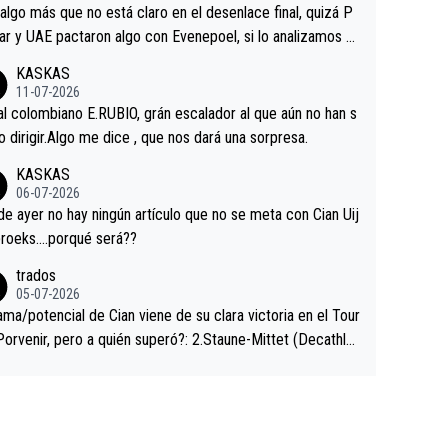
a que era capaz de controlar el miedo", recordó."
algo más que no está claro en el desenlace final, quizá P
ar y UAE pactaron algo con Evenepoel, si lo analizamos P
ar no sprintó a tope y de hecho los últimos metros entra
KASKAS
 sin pedalear, luego está el saludo con Evenepoel dándose
11-07-2026
ano de una manera muy fraternal, más allá de los típicos t
al colombiano E.RUBIO, grán escalador al que aún no han s
s en el hombro con que saludaba a Vingegard. Ahí hubo u
abido dirigir.Algo me dice , que nos dará una sorpresa.
ntrahistoria que nunca sabremos. Quién mucho abarca poc
KASKAS
rieta, a ver si por querer poner a Del Toro con calzador e
06-07-2026
sición de podio UAE y Pojacar se van complicar el tour.
 ayer no hay ningún artículo que no se meta con Cian Uij
roeks….porqué será??
trados
05-07-2026
ama/potencial de Cian viene de su clara victoria en el Tour
Porvenir, pero a quién superó?: 2.Staune-Mittet (Decathlo
4º en el pasado Giro), 3.Hessmann (sí, Hessmann...), 4.Rya
DF), 5.Piganzoli (Visma), 6.Fancellu (Ukyo), 7.Wilksch (Tud
 8.Lenny Martinez (Bahrein), 9. Van Belle (Visma), 10. Vace
idl). A tiempo vista se obtiene mucha información...