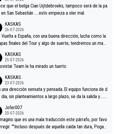
tian.Si en la Vuelta a Burgos sigue la mejoría, podríamos t
ce que el belga Cian Uijtdebroeks, tampoco será de la pa
 alguna sorpresa en la Vuelta.Ojalá.
a en San Sebastián …..esto empieza a oler mal.
KASKAS
26-07-2026
a Vuelta a España, con una buena dirección, lucha como la
apas finales del Tour y algo de suerte, tendremos un magn
o resultado.Acepto apuestas………Suerte
KASKAS
25-07-2026
ovistar Team le ha mirado un tuerto.
KASKAS
23-07-2026
a una dirección sensata y pensada..El equipo funciona de d
n dia, sin planteamientos a largo plazo, se da la salida y…..v
os qué pasa.Hecho de menos esos directores , Langaric
Jofer007
inguez, Velez etc etc.Me da pena vivir estos momentos t
20-07-2026
istes sin victorias.
magino que es una mala traducción este párrafo, por favo
orregir. ""Incluso después de aquella caída tan dura, Pogac
olvió a atacarle en un descenso durante el Giro y Vingegaa