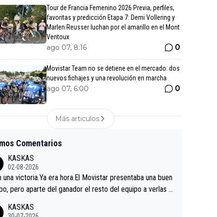
Tour de Francia Femenino 2026 Previa, perfiles,
favoritas y predicción Etapa 7: Demi Vollering y
Marlen Reusser luchan por el amarillo en el Mont
Ventoux
0
ago 07, 8:16
Movistar Team no se detiene en el mercado: dos
nuevos fichajes y una revolución en marcha
0
ago 07, 6:00
Más articulos
imos Comentarios
KASKAS
02-08-2026
in una victoria.Ya era hora.El Movistar presentaba una buen
po, pero aparte del ganador el resto del equipo a verlas v
.Repito aqui falta algo , y no es precisamente los corredor
KASKAS
a única buena noticia es la mejoría de Enric Más en San S
30-07-2026