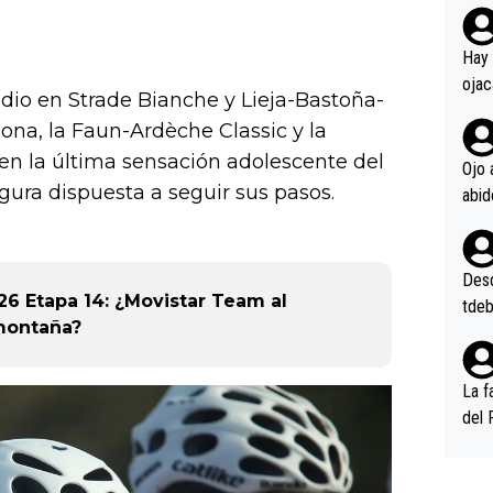
rd p
en l
Hay 
ojac
podio en Strade Bianche y Lieja-Bastoña-
ojac
ona, la Faun-Ardèche Classic y la
casi
 en la última sensación adolescente del
la m
Ojo 
oque
gura dispuesta a seguir sus pasos.
na i
o ap
n po
Desde
26 Etapa 14: ¿Movistar Team al
tdeb
 montaña?
La f
del 
n, 3
n (E