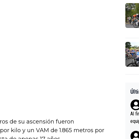
Últ
Al f
ros de su ascensión fueron
equi
enir
 por kilo y un VAM de 1.865 metros por
es.L