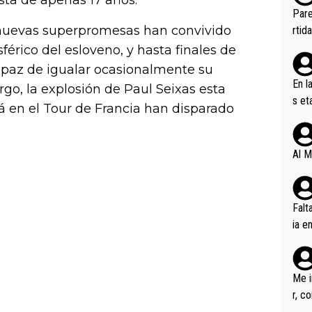
ista de apenas 17 años.
ebas
Pare
ener
s nuevas superpromesas han convivido
rtid
sférico del esloveno, y hasta finales de
apaz de igualar ocasionalmente su
En l
go, la explosión de Paul Seixas esta
s et
 en el Tour de Francia han disparado
ífic
Al M
Falt
ia e
erem
a, M
an tr
Me i
r, c
ar v