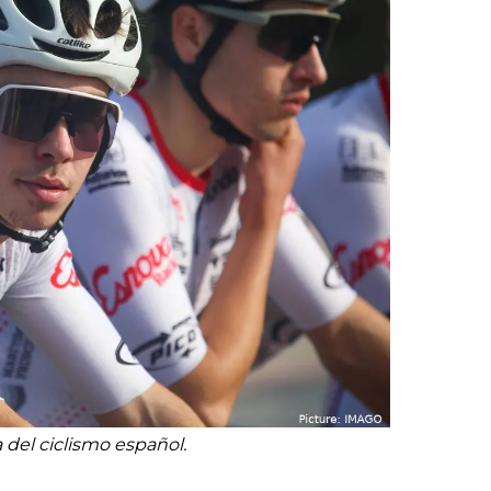
or),
k (L
 del ciclismo español.