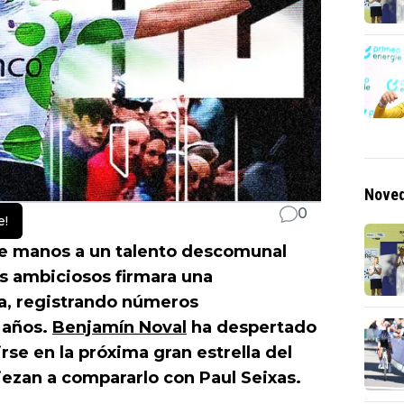
Noved
0
e!
e manos a un talento descomunal
s ambiciosos firmara una
a, registrando números
 años.
Benjamín Noval
ha despertado
rse en la próxima gran estrella del
iezan a compararlo con Paul Seixas.