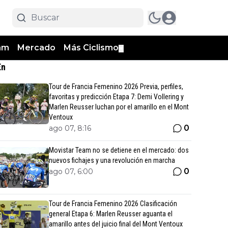
am
Mercado
Más Ciclismo
▼
En
Tour de Francia Femenino 2026 Previa, perfiles,
favoritas y predicción Etapa 7: Demi Vollering y
Marlen Reusser luchan por el amarillo en el Mont
Ventoux
0
ago 07, 8:16
Movistar Team no se detiene en el mercado: dos
nuevos fichajes y una revolución en marcha
0
ago 07, 6:00
Tour de Francia Femenino 2026 Clasificación
general Etapa 6: Marlen Reusser aguanta el
amarillo antes del juicio final del Mont Ventoux