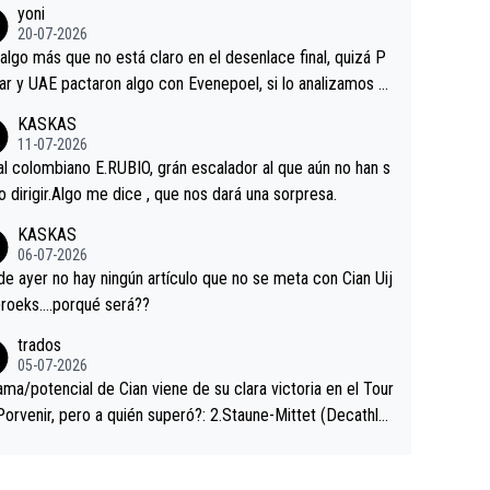
yoni
ermaneció pegado a su rueda. Parecía increíble la forma
20-07-2026
a que era capaz de controlar el miedo", recordó."
algo más que no está claro en el desenlace final, quizá P
ar y UAE pactaron algo con Evenepoel, si lo analizamos P
ar no sprintó a tope y de hecho los últimos metros entra
KASKAS
 sin pedalear, luego está el saludo con Evenepoel dándose
11-07-2026
ano de una manera muy fraternal, más allá de los típicos t
al colombiano E.RUBIO, grán escalador al que aún no han s
s en el hombro con que saludaba a Vingegard. Ahí hubo u
abido dirigir.Algo me dice , que nos dará una sorpresa.
ntrahistoria que nunca sabremos. Quién mucho abarca poc
KASKAS
rieta, a ver si por querer poner a Del Toro con calzador e
06-07-2026
sición de podio UAE y Pojacar se van complicar el tour.
 ayer no hay ningún artículo que no se meta con Cian Uij
roeks….porqué será??
trados
05-07-2026
ama/potencial de Cian viene de su clara victoria en el Tour
Porvenir, pero a quién superó?: 2.Staune-Mittet (Decathlo
4º en el pasado Giro), 3.Hessmann (sí, Hessmann...), 4.Rya
DF), 5.Piganzoli (Visma), 6.Fancellu (Ukyo), 7.Wilksch (Tud