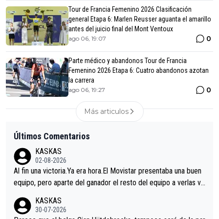
Tour de Francia Femenino 2026 Clasificación
general Etapa 6: Marlen Reusser aguanta el amarillo
antes del juicio final del Mont Ventoux
0
ago 06, 19:07
Parte médico y abandonos Tour de Francia
Femenino 2026 Etapa 6: Cuatro abandonos azotan
la carrera
0
ago 06, 19:27
Más articulos
Últimos Comentarios
KASKAS
02-08-2026
Al fin una victoria.Ya era hora.El Movistar presentaba una buen
equipo, pero aparte del ganador el resto del equipo a verlas ve
nir.Repito aqui falta algo , y no es precisamente los corredore
KASKAS
s.La única buena noticia es la mejoría de Enric Más en San Seb
30-07-2026
astian.Si en la Vuelta a Burgos sigue la mejoría, podríamos ten