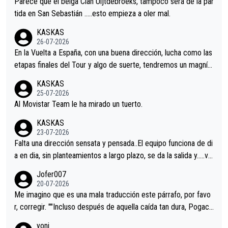
Parece que el belga Cian Uijtdebroeks, tampoco será de la par
er alguna sorpresa en la Vuelta.Ojalá.
tida en San Sebastián …..esto empieza a oler mal.
KASKAS
26-07-2026
En la Vuelta a España, con una buena dirección, lucha como las
etapas finales del Tour y algo de suerte, tendremos un magnífi
co resultado.Acepto apuestas………Suerte
KASKAS
25-07-2026
Al Movistar Team le ha mirado un tuerto.
KASKAS
23-07-2026
Falta una dirección sensata y pensada..El equipo funciona de di
a en dia, sin planteamientos a largo plazo, se da la salida y…..ve
remos qué pasa.Hecho de menos esos directores , Langarica,
Jofer007
Minguez, Velez etc etc.Me da pena vivir estos momentos tan
20-07-2026
tristes sin victorias.
Me imagino que es una mala traducción este párrafo, por favo
r, corregir. ""Incluso después de aquella caída tan dura, Pogaca
r volvió a atacarle en un descenso durante el Giro y Vingegaard
yoni