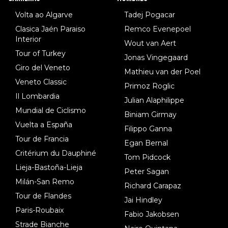
dl). A tiempo vista se obtiene mucha información...
Volta ao Algarve
Tadej Pogacar
Clasica Jaén Paraiso
Remco Evenepoel
Interior
Wout van Aert
Tour of Turkey
Jonas Vingegaard
Giro del Veneto
Mathieu van der Poel
Veneto Classic
Primoz Roglic
Il Lombardia
Julian Alaphilippe
Mundial de Ciclismo
Biniam Girmay
Vuelta a España
Filippo Ganna
Tour de Francia
Egan Bernal
Critérium du Dauphiné
Tom Pidcock
Lieja-Bastoña-Lieja
Peter Sagan
Milán-San Remo
Richard Carapaz
Tour de Flandes
Jai Hindley
Paris-Roubaix
Fabio Jakobsen
Strade Bianche