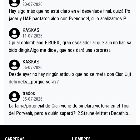
permaneció pegado a su rueda. Parecía increíble la forma en l
20-07-2026
a que era capaz de controlar el miedo", recordó."
Hay algo más que no está claro en el desenlace final, quizá Po
jacar y UAE pactaron algo con Evenepoel, si lo analizamos Poj
acar no sprintó a tope y de hecho los últimos metros entra cas
KASKAS
i sin pedalear, luego está el saludo con Evenepoel dándose la
11-07-2026
mano de una manera muy fraternal, más allá de los típicos toqu
Ojo al colombiano E.RUBIO, grán escalador al que aún no han sa
es en el hombro con que saludaba a Vingegard. Ahí hubo una in
bido dirigir.Algo me dice , que nos dará una sorpresa.
trahistoria que nunca sabremos. Quién mucho abarca poco apri
KASKAS
eta, a ver si por querer poner a Del Toro con calzador en posi
06-07-2026
ción de podio UAE y Pojacar se van complicar el tour.
Desde ayer no hay ningún artículo que no se meta con Cian Uijt
debroeks….porqué será??
trados
05-07-2026
La fama/potencial de Cian viene de su clara victoria en el Tour
del Porvenir, pero a quién superó?: 2.Staune-Mittet (Decathlon,
34º en el pasado Giro), 3.Hessmann (sí, Hessmann...), 4.Ryan (E
DF), 5.Piganzoli (Visma), 6.Fancellu (Ukyo), 7.Wilksch (Tudor),
8.Lenny Martinez (Bahrein), 9. Van Belle (Visma), 10. Vacek (Li
CARRERAS
HOMBRES