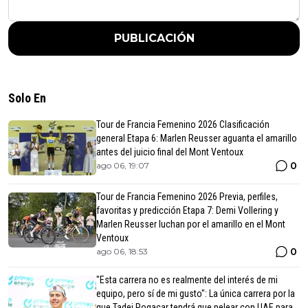
PUBLICACIÓN
Solo En
Tour de Francia Femenino 2026 Clasificación
general Etapa 6: Marlen Reusser aguanta el amarillo
antes del juicio final del Mont Ventoux
0
ago 06, 19:07
Tour de Francia Femenino 2026 Previa, perfiles,
favoritas y predicción Etapa 7: Demi Vollering y
Marlen Reusser luchan por el amarillo en el Mont
Ventoux
0
ago 06, 18:53
"Esta carrera no es realmente del interés de mi
equipo, pero sí de mi gusto": La única carrera por la
que Tadej Pogacar tendrá que pelear con UAE para