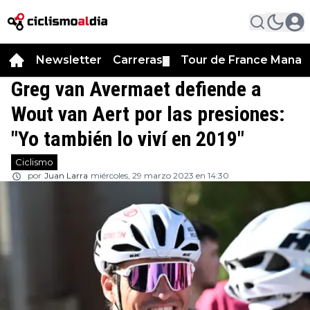
Newsletter
Carreras
Tour de France Manag
▼
Greg van Avermaet defiende a
Wout van Aert por las presiones:
"Yo también lo viví en 2019"
Ciclismo
por
Juan Larra
miércoles, 29 marzo 2023 en 14:30