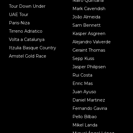
Nairo Quintana
Tour Down Under
Mark Cavendish
UAE Tour
João Almeida
Paris-Niza
Sam Bennett
Tirreno Adriatico
Kasper Asgreen
Volta a Catalunya
Alejandro Valverde
Itzulia Basque Country
Geraint Thomas
Amstel Gold Race
Sepp Kuss
Jasper Philipsen
Rui Costa
Enric Mas
Juan Ayuso
Daniel Martinez
Fernando Gaviria
Pello Bilbao
Mikel Landa