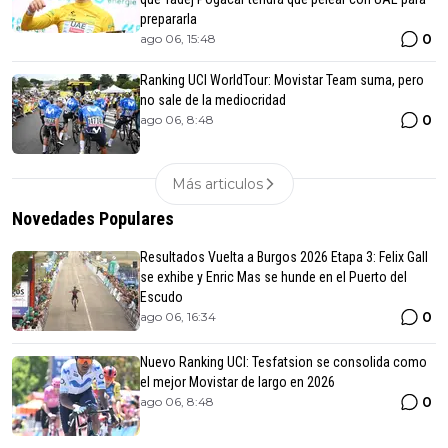
prepararla
0
ago 06, 15:48
Ranking UCI WorldTour: Movistar Team suma, pero
no sale de la mediocridad
0
ago 06, 8:48
Más articulos
Novedades Populares
Resultados Vuelta a Burgos 2026 Etapa 3: Felix Gall
se exhibe y Enric Mas se hunde en el Puerto del
Escudo
0
ago 06, 16:34
Nuevo Ranking UCI: Tesfatsion se consolida como
el mejor Movistar de largo en 2026
0
ago 06, 8:48