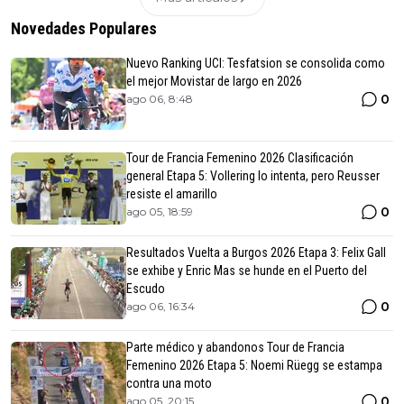
Novedades Populares
Nuevo Ranking UCI: Tesfatsion se consolida como
el mejor Movistar de largo en 2026
0
ago 06, 8:48
Tour de Francia Femenino 2026 Clasificación
general Etapa 5: Vollering lo intenta, pero Reusser
resiste el amarillo
0
ago 05, 18:59
Resultados Vuelta a Burgos 2026 Etapa 3: Felix Gall
se exhibe y Enric Mas se hunde en el Puerto del
Escudo
0
ago 06, 16:34
Parte médico y abandonos Tour de Francia
Femenino 2026 Etapa 5: Noemi Rüegg se estampa
contra una moto
0
ago 05, 20:15