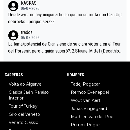
KASKAS
eta, a ver si por querer poner a Del Toro con calzador en posi
06-07-2026
ción de podio UAE y Pojacar se van complicar el tour.
Desde ayer no hay ningún artículo que no se meta con Cian Uijt
debroeks….porqué será??
trados
05-07-2026
La fama/potencial de Cian viene de su clara victoria en el Tour
del Porvenir, pero a quién superó?: 2.Staune-Mittet (Decathlon,
34º en el pasado Giro), 3.Hessmann (sí, Hessmann...), 4.Ryan (E
DF), 5.Piganzoli (Visma), 6.Fancellu (Ukyo), 7.Wilksch (Tudor),
8.Lenny Martinez (Bahrein), 9. Van Belle (Visma), 10. Vacek (Li
CARRERAS
HOMBRES
dl). A tiempo vista se obtiene mucha información...
Volta ao Algarve
Tadej Pogacar
Clasica Jaén Paraiso
Remco Evenepoel
Interior
Wout van Aert
Tour of Turkey
Jonas Vingegaard
Giro del Veneto
Mathieu van der Poel
Veneto Classic
Primoz Roglic