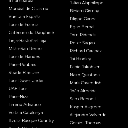
Il Lombardia
Julian Alaphilippe
Mundial de Ciclismo
Biniam Girmay
Vuelta a España
Filippo Ganna
Tour de Francia
Egan Bernal
Critérium du Dauphiné
Tom Pidcock
Lieja-Bastoña-Lieja
Peter Sagan
Milán-San Remo
Richard Carapaz
Tour de Flandes
Jai Hindley
Paris-Roubaix
Fabio Jakobsen
Strade Bianche
Nairo Quintana
Tour Down Under
Mark Cavendish
UAE Tour
João Almeida
Paris-Niza
Sam Bennett
Tirreno Adriatico
Kasper Asgreen
Volta a Catalunya
Alejandro Valverde
Itzulia Basque Country
Geraint Thomas