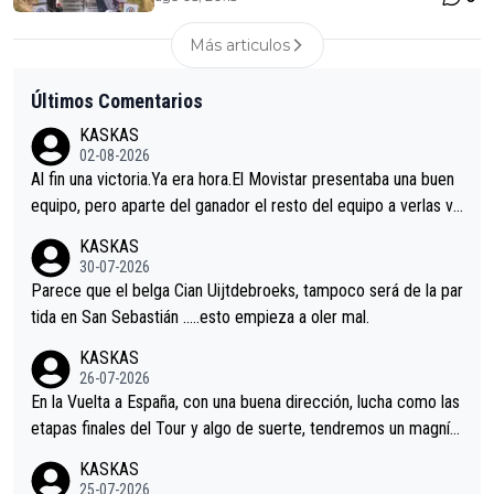
Más articulos
Últimos Comentarios
KASKAS
02-08-2026
Al fin una victoria.Ya era hora.El Movistar presentaba una buen
equipo, pero aparte del ganador el resto del equipo a verlas ve
nir.Repito aqui falta algo , y no es precisamente los corredore
KASKAS
s.La única buena noticia es la mejoría de Enric Más en San Seb
30-07-2026
astian.Si en la Vuelta a Burgos sigue la mejoría, podríamos ten
Parece que el belga Cian Uijtdebroeks, tampoco será de la par
er alguna sorpresa en la Vuelta.Ojalá.
tida en San Sebastián …..esto empieza a oler mal.
KASKAS
26-07-2026
En la Vuelta a España, con una buena dirección, lucha como las
etapas finales del Tour y algo de suerte, tendremos un magnífi
co resultado.Acepto apuestas………Suerte
KASKAS
25-07-2026