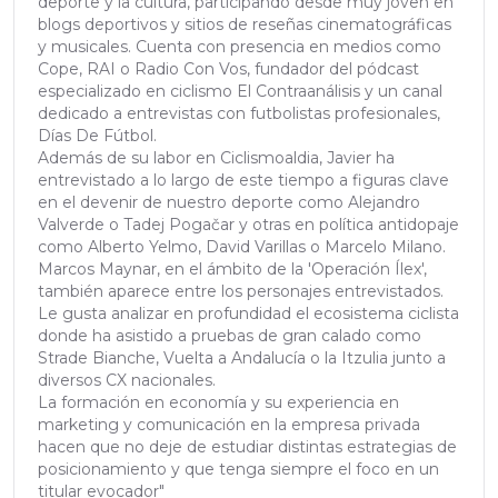
deporte y la cultura, participando desde muy joven en
blogs deportivos y sitios de reseñas cinematográficas
y musicales. Cuenta con presencia en medios como
Cope, RAI o Radio Con Vos, fundador del pódcast
especializado en ciclismo El Contraanálisis y un canal
dedicado a entrevistas con futbolistas profesionales,
Días De Fútbol.
Además de su labor en Ciclismoaldia, Javier ha
entrevistado a lo largo de este tiempo a figuras clave
en el devenir de nuestro deporte como Alejandro
Valverde o Tadej Pogačar y otras en política antidopaje
como Alberto Yelmo, David Varillas o Marcelo Milano.
Marcos Maynar, en el ámbito de la 'Operación Ílex',
también aparece entre los personajes entrevistados.
Le gusta analizar en profundidad el ecosistema ciclista
donde ha asistido a pruebas de gran calado como
Strade Bianche, Vuelta a Andalucía o la Itzulia junto a
diversos CX nacionales.
La formación en economía y su experiencia en
marketing y comunicación en la empresa privada
hacen que no deje de estudiar distintas estrategias de
posicionamiento y que tenga siempre el foco en un
titular evocador"