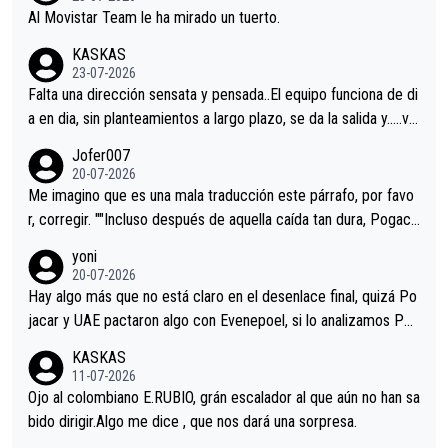
Al Movistar Team le ha mirado un tuerto.
KASKAS
23-07-2026
Falta una dirección sensata y pensada..El equipo funciona de di
a en dia, sin planteamientos a largo plazo, se da la salida y…..ve
remos qué pasa.Hecho de menos esos directores , Langarica,
Jofer007
Minguez, Velez etc etc.Me da pena vivir estos momentos tan
20-07-2026
tristes sin victorias.
Me imagino que es una mala traducción este párrafo, por favo
r, corregir. ""Incluso después de aquella caída tan dura, Pogaca
r volvió a atacarle en un descenso durante el Giro y Vingegaard
yoni
permaneció pegado a su rueda. Parecía increíble la forma en l
20-07-2026
a que era capaz de controlar el miedo", recordó."
Hay algo más que no está claro en el desenlace final, quizá Po
jacar y UAE pactaron algo con Evenepoel, si lo analizamos Poj
acar no sprintó a tope y de hecho los últimos metros entra cas
KASKAS
i sin pedalear, luego está el saludo con Evenepoel dándose la
11-07-2026
mano de una manera muy fraternal, más allá de los típicos toqu
Ojo al colombiano E.RUBIO, grán escalador al que aún no han sa
es en el hombro con que saludaba a Vingegard. Ahí hubo una in
bido dirigir.Algo me dice , que nos dará una sorpresa.
trahistoria que nunca sabremos. Quién mucho abarca poco apri