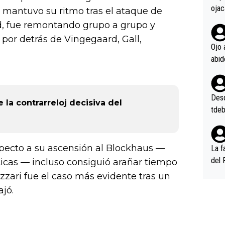
ojac
io mantuvo su ritmo tras el ataque de
ojac
rd, fue remontando grupo a grupo y
casi
o por detrás de Vingegaard, Gall,
la m
Ojo 
oque
na i
o ap
n po
Desde
 la contrarreloj decisiva del
tdeb
specto a su ascensión al Blockhaus —
La f
del 
ticas — incluso consiguió arañar tiempo
n, 3
lizzari fue el caso más evidente tras un
n (E
ajó.
or),
k (L