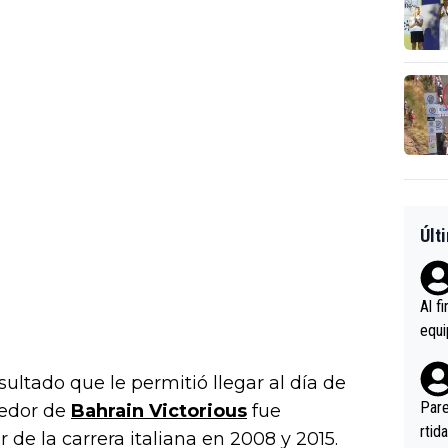
Últ
Al f
equi
enir
es.L
ultado que le permitió llegar al día de
ebas
Pare
redor de
Bahrain Victorious
fue
ener
rtid
r de la carrera italiana en 2008 y 2015.