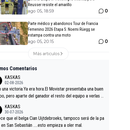
Reusser resiste el amarillo
0
ago 05, 18:59
Parte médico y abandonos Tour de Francia
Femenino 2026 Etapa 5: Noemi Rüegg se
estampa contra una moto
0
ago 05, 20:15
Más articulos
imos Comentarios
KASKAS
02-08-2026
in una victoria.Ya era hora.El Movistar presentaba una buen
po, pero aparte del ganador el resto del equipo a verlas v
.Repito aqui falta algo , y no es precisamente los corredor
KASKAS
a única buena noticia es la mejoría de Enric Más en San S
30-07-2026
tian.Si en la Vuelta a Burgos sigue la mejoría, podríamos t
ce que el belga Cian Uijtdebroeks, tampoco será de la pa
 alguna sorpresa en la Vuelta.Ojalá.
a en San Sebastián …..esto empieza a oler mal.