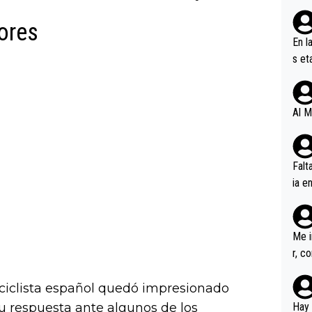
dores
En l
s et
ífic
Al M
Falt
ia e
erem
a, M
an tr
Me i
r, c
ar v
rd p
x ciclista español quedó impresionado
en l
su respuesta ante algunos de los
Hay 