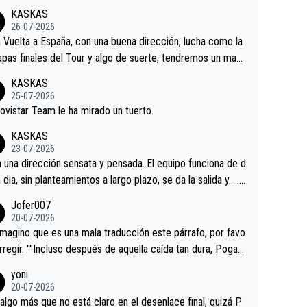
KASKAS
26-07-2026
a Vuelta a España, con una buena dirección, lucha como la
apas finales del Tour y algo de suerte, tendremos un magn
o resultado.Acepto apuestas………Suerte
KASKAS
25-07-2026
ovistar Team le ha mirado un tuerto.
KASKAS
23-07-2026
a una dirección sensata y pensada..El equipo funciona de d
n dia, sin planteamientos a largo plazo, se da la salida y…..v
os qué pasa.Hecho de menos esos directores , Langaric
Jofer007
inguez, Velez etc etc.Me da pena vivir estos momentos t
20-07-2026
istes sin victorias.
magino que es una mala traducción este párrafo, por favo
orregir. ""Incluso después de aquella caída tan dura, Pogac
olvió a atacarle en un descenso durante el Giro y Vingegaa
yoni
ermaneció pegado a su rueda. Parecía increíble la forma
20-07-2026
a que era capaz de controlar el miedo", recordó."
algo más que no está claro en el desenlace final, quizá P