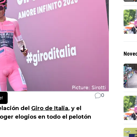
Noved
0
e!
elación del
Giro de Italia
, y el
oger elogios en todo el pelotón