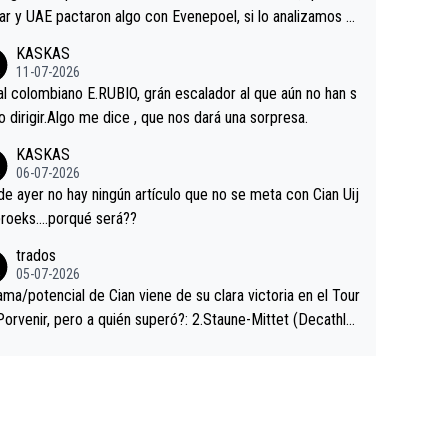
ar y UAE pactaron algo con Evenepoel, si lo analizamos P
ar no sprintó a tope y de hecho los últimos metros entra
KASKAS
 sin pedalear, luego está el saludo con Evenepoel dándose
11-07-2026
ano de una manera muy fraternal, más allá de los típicos t
al colombiano E.RUBIO, grán escalador al que aún no han s
s en el hombro con que saludaba a Vingegard. Ahí hubo u
abido dirigir.Algo me dice , que nos dará una sorpresa.
ntrahistoria que nunca sabremos. Quién mucho abarca poc
KASKAS
rieta, a ver si por querer poner a Del Toro con calzador e
06-07-2026
sición de podio UAE y Pojacar se van complicar el tour.
 ayer no hay ningún artículo que no se meta con Cian Uij
roeks….porqué será??
trados
05-07-2026
ama/potencial de Cian viene de su clara victoria en el Tour
Porvenir, pero a quién superó?: 2.Staune-Mittet (Decathlo
4º en el pasado Giro), 3.Hessmann (sí, Hessmann...), 4.Rya
DF), 5.Piganzoli (Visma), 6.Fancellu (Ukyo), 7.Wilksch (Tud
 8.Lenny Martinez (Bahrein), 9. Van Belle (Visma), 10. Vace
idl). A tiempo vista se obtiene mucha información...