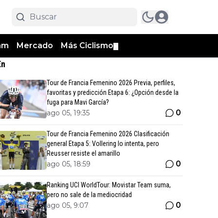
am
Mercado
Más Ciclismo
▼
En
Tour de Francia Femenino 2026 Previa, perfiles,
favoritas y predicción Etapa 6: ¿Opción desde la
fuga para Mavi García?
0
ago 05, 19:35
Tour de Francia Femenino 2026 Clasificación
general Etapa 5: Vollering lo intenta, pero
Reusser resiste el amarillo
0
ago 05, 18:59
Ranking UCI WorldTour: Movistar Team suma,
pero no sale de la mediocridad
0
ago 05, 9:07