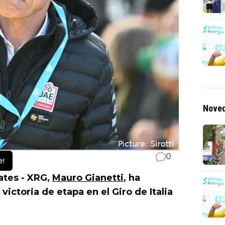
Noved
0
e!
ates - XRG,
Mauro Gianetti
, ha
victoria de etapa en el Giro de Italia