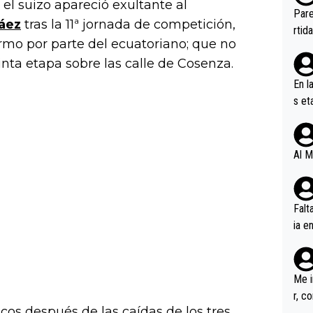
el suizo apareció exultante al
ebas
Pare
áez
tras la 11ª jornada de competición,
ener
rtid
rmo por parte del ecuatoriano; que no
uinta etapa sobre las calle de Cosenza.
En l
s et
ífic
Al M
Falt
ia e
erem
a, M
an tr
Me i
r, c
icos después de las caídas de los tres
ar v