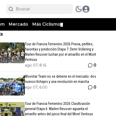
am
Mercado
Más Ciclismo
▼
En
Tour de Francia Femenino 2026 Previa, perfiles,
favoritas y predicción Etapa 7: Demi Vollering y
Marlen Reusser luchan por el amarillo en el Mont
Ventoux
0
ago 07, 8:16
Movistar Team no se detiene en el mercado: dos
nuevos fichajes y una revolución en marcha
0
ago 07, 6:00
Tour de Francia Femenino 2026 Clasificación
general Etapa 6: Marlen Reusser aguanta el
amarillo antes del juicio final del Mont Ventoux