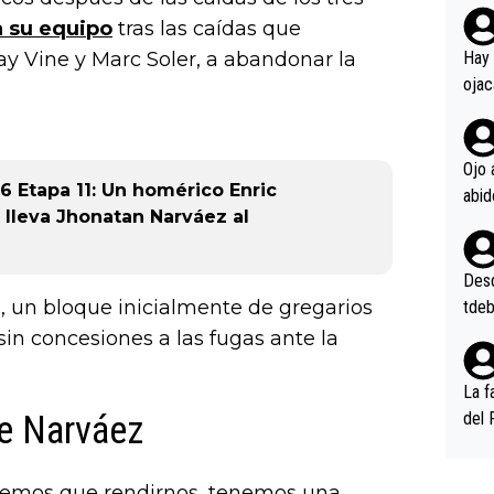
rd p
a su equipo
tras las caídas que
en l
Jay Vine y Marc Soler, a abandonar la
Hay 
ojac
ojac
casi
la m
Ojo 
26 Etapa 11: Un homérico Enric
oque
 lleva Jhonatan Narváez al
na i
o ap
n po
Desde
s, un bloque inicialmente de gregarios
tdeb
 sin concesiones a las fugas ante la
La f
de Narváez
del 
n, 3
n (E
tenemos que rendirnos, tenemos una