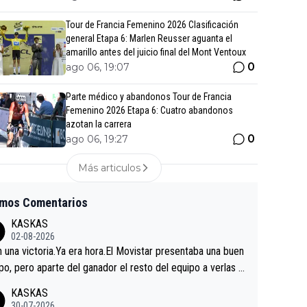
Tour de Francia Femenino 2026 Clasificación
general Etapa 6: Marlen Reusser aguanta el
amarillo antes del juicio final del Mont Ventoux
0
ago 06, 19:07
Parte médico y abandonos Tour de Francia
Femenino 2026 Etapa 6: Cuatro abandonos
azotan la carrera
0
ago 06, 19:27
Más articulos
imos Comentarios
KASKAS
02-08-2026
in una victoria.Ya era hora.El Movistar presentaba una buen
po, pero aparte del ganador el resto del equipo a verlas v
.Repito aqui falta algo , y no es precisamente los corredor
KASKAS
a única buena noticia es la mejoría de Enric Más en San S
30-07-2026