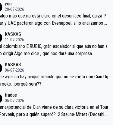
yoni
ermaneció pegado a su rueda. Parecía increíble la forma
20-07-2026
a que era capaz de controlar el miedo", recordó."
algo más que no está claro en el desenlace final, quizá P
ar y UAE pactaron algo con Evenepoel, si lo analizamos P
ar no sprintó a tope y de hecho los últimos metros entra
KASKAS
 sin pedalear, luego está el saludo con Evenepoel dándose
11-07-2026
ano de una manera muy fraternal, más allá de los típicos t
al colombiano E.RUBIO, grán escalador al que aún no han s
s en el hombro con que saludaba a Vingegard. Ahí hubo u
abido dirigir.Algo me dice , que nos dará una sorpresa.
ntrahistoria que nunca sabremos. Quién mucho abarca poc
KASKAS
rieta, a ver si por querer poner a Del Toro con calzador e
06-07-2026
sición de podio UAE y Pojacar se van complicar el tour.
 ayer no hay ningún artículo que no se meta con Cian Uij
roeks….porqué será??
trados
05-07-2026
ama/potencial de Cian viene de su clara victoria en el Tour
Porvenir, pero a quién superó?: 2.Staune-Mittet (Decathlo
4º en el pasado Giro), 3.Hessmann (sí, Hessmann...), 4.Rya
DF), 5.Piganzoli (Visma), 6.Fancellu (Ukyo), 7.Wilksch (Tud