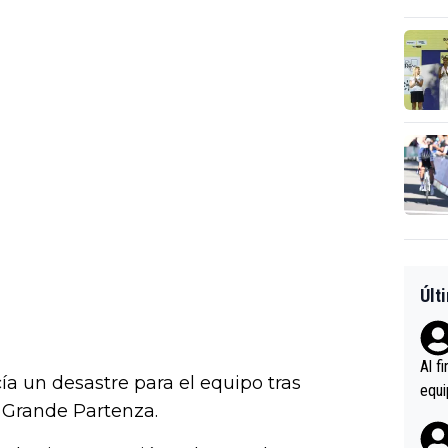
Últ
Al f
ía un desastre para el equipo tras
equi
e Grande Partenza.
enir
es.L