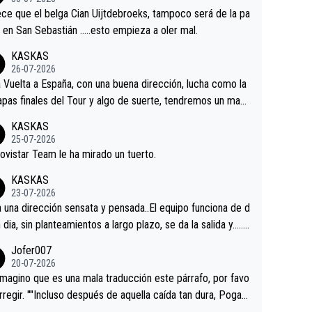
tian.Si en la Vuelta a Burgos sigue la mejoría, podríamos t
ce que el belga Cian Uijtdebroeks, tampoco será de la pa
 alguna sorpresa en la Vuelta.Ojalá.
a en San Sebastián …..esto empieza a oler mal.
KASKAS
26-07-2026
a Vuelta a España, con una buena dirección, lucha como la
apas finales del Tour y algo de suerte, tendremos un magn
o resultado.Acepto apuestas………Suerte
KASKAS
25-07-2026
ovistar Team le ha mirado un tuerto.
KASKAS
23-07-2026
a una dirección sensata y pensada..El equipo funciona de d
n dia, sin planteamientos a largo plazo, se da la salida y…..v
os qué pasa.Hecho de menos esos directores , Langaric
Jofer007
inguez, Velez etc etc.Me da pena vivir estos momentos t
20-07-2026
istes sin victorias.
magino que es una mala traducción este párrafo, por favo
orregir. ""Incluso después de aquella caída tan dura, Pogac
olvió a atacarle en un descenso durante el Giro y Vingegaa