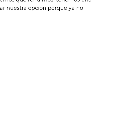
or),
ar nuestra opción porque ya no
k (L