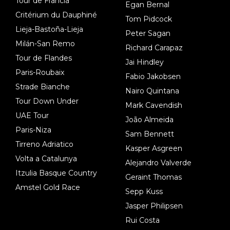
Tour de Francia
Egan Bernal
Critérium du Dauphiné
Tom Pidcock
Lieja-Bastoña-Lieja
Peter Sagan
Milán-San Remo
Richard Carapaz
Tour de Flandes
Jai Hindley
Paris-Roubaix
Fabio Jakobsen
Strade Bianche
Nairo Quintana
Tour Down Under
Mark Cavendish
UAE Tour
João Almeida
Paris-Niza
Sam Bennett
Tirreno Adriatico
Kasper Asgreen
Volta a Catalunya
Alejandro Valverde
Itzulia Basque Country
Geraint Thomas
Amstel Gold Race
Sepp Kuss
Jasper Philipsen
Rui Costa