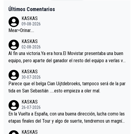
Últimos Comentarios
KASKAS
09-08-2026
Mear=Orinar….
KASKAS
02-08-2026
Al fin una victoria.Ya era hora.El Movistar presentaba una buen
equipo, pero aparte del ganador el resto del equipo a verlas ve
nir.Repito aqui falta algo , y no es precisamente los corredore
KASKAS
s.La única buena noticia es la mejoría de Enric Más en San Seb
30-07-2026
astian.Si en la Vuelta a Burgos sigue la mejoría, podríamos ten
Parece que el belga Cian Uijtdebroeks, tampoco será de la par
er alguna sorpresa en la Vuelta.Ojalá.
tida en San Sebastián …..esto empieza a oler mal.
KASKAS
26-07-2026
En la Vuelta a España, con una buena dirección, lucha como las
etapas finales del Tour y algo de suerte, tendremos un magnífi
co resultado.Acepto apuestas………Suerte
KASKAS