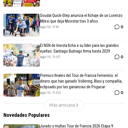
Soudal Quick-Step anuncia el fichaje de un Lorenzo
Milesi que deja Movistar tras 3 años
0
ago 10, 11:15
El NSN de Iniesta ficha a su líder para las grandes
vueltas: Santiago Buitrago firma hasta 2029
0
ago 10, 11:07
Premios finales del Tour de Francia Femenino: el
dinero que han ganado Vollering, Blasi y compañía,
eclipsado por las ganancias de Pogacar
0
ago 10, 11:00
Más articulos
Novedades Populares
Jurado y multas Tour de Francia 2026 Etapa 9: