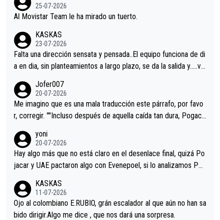
25-07-2026
Al Movistar Team le ha mirado un tuerto.
KASKAS
23-07-2026
Falta una dirección sensata y pensada..El equipo funciona de di
a en dia, sin planteamientos a largo plazo, se da la salida y…..ve
remos qué pasa.Hecho de menos esos directores , Langarica,
Jofer007
Minguez, Velez etc etc.Me da pena vivir estos momentos tan
20-07-2026
tristes sin victorias.
Me imagino que es una mala traducción este párrafo, por favo
r, corregir. ""Incluso después de aquella caída tan dura, Pogaca
r volvió a atacarle en un descenso durante el Giro y Vingegaard
yoni
permaneció pegado a su rueda. Parecía increíble la forma en l
20-07-2026
a que era capaz de controlar el miedo", recordó."
Hay algo más que no está claro en el desenlace final, quizá Po
jacar y UAE pactaron algo con Evenepoel, si lo analizamos Poj
acar no sprintó a tope y de hecho los últimos metros entra cas
KASKAS
i sin pedalear, luego está el saludo con Evenepoel dándose la
11-07-2026
mano de una manera muy fraternal, más allá de los típicos toqu
Ojo al colombiano E.RUBIO, grán escalador al que aún no han sa
es en el hombro con que saludaba a Vingegard. Ahí hubo una in
bido dirigir.Algo me dice , que nos dará una sorpresa.