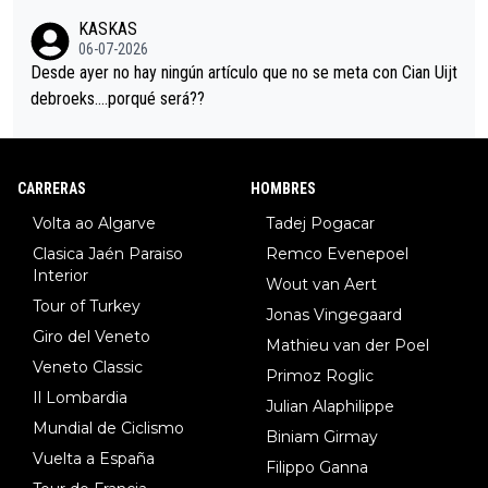
trahistoria que nunca sabremos. Quién mucho abarca poco apri
KASKAS
eta, a ver si por querer poner a Del Toro con calzador en posi
06-07-2026
ción de podio UAE y Pojacar se van complicar el tour.
Desde ayer no hay ningún artículo que no se meta con Cian Uijt
debroeks….porqué será??
CARRERAS
HOMBRES
Volta ao Algarve
Tadej Pogacar
Clasica Jaén Paraiso
Remco Evenepoel
Interior
Wout van Aert
Tour of Turkey
Jonas Vingegaard
Giro del Veneto
Mathieu van der Poel
Veneto Classic
Primoz Roglic
Il Lombardia
Julian Alaphilippe
Mundial de Ciclismo
Biniam Girmay
Vuelta a España
Filippo Ganna