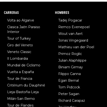
DF), 5.Piganzoli (Visma), 6.Fancellu (Ukyo), 7.Wilksch (Tudor),
8.Lenny Martinez (Bahrein), 9. Van Belle (Visma), 10. Vacek (Li
CARRERAS
HOMBRES
dl). A tiempo vista se obtiene mucha información...
Volta ao Algarve
Tadej Pogacar
Clasica Jaén Paraiso
Remco Evenepoel
Interior
Wout van Aert
Tour of Turkey
Jonas Vingegaard
Giro del Veneto
Mathieu van der Poel
Veneto Classic
Primoz Roglic
Il Lombardia
Julian Alaphilippe
Mundial de Ciclismo
Biniam Girmay
Vuelta a España
Filippo Ganna
Tour de Francia
Egan Bernal
Critérium du Dauphiné
Tom Pidcock
Lieja-Bastoña-Lieja
Peter Sagan
Milán-San Remo
Richard Carapaz
Tour de Flandes