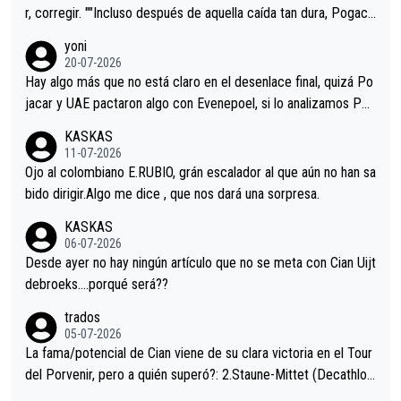
r, corregir. ""Incluso después de aquella caída tan dura, Pogaca
r volvió a atacarle en un descenso durante el Giro y Vingegaard
yoni
permaneció pegado a su rueda. Parecía increíble la forma en l
20-07-2026
a que era capaz de controlar el miedo", recordó."
Hay algo más que no está claro en el desenlace final, quizá Po
jacar y UAE pactaron algo con Evenepoel, si lo analizamos Poj
acar no sprintó a tope y de hecho los últimos metros entra cas
KASKAS
i sin pedalear, luego está el saludo con Evenepoel dándose la
11-07-2026
mano de una manera muy fraternal, más allá de los típicos toqu
Ojo al colombiano E.RUBIO, grán escalador al que aún no han sa
es en el hombro con que saludaba a Vingegard. Ahí hubo una in
bido dirigir.Algo me dice , que nos dará una sorpresa.
trahistoria que nunca sabremos. Quién mucho abarca poco apri
KASKAS
eta, a ver si por querer poner a Del Toro con calzador en posi
06-07-2026
ción de podio UAE y Pojacar se van complicar el tour.
Desde ayer no hay ningún artículo que no se meta con Cian Uijt
debroeks….porqué será??
trados
05-07-2026
La fama/potencial de Cian viene de su clara victoria en el Tour
del Porvenir, pero a quién superó?: 2.Staune-Mittet (Decathlon,
34º en el pasado Giro), 3.Hessmann (sí, Hessmann...), 4.Ryan (E