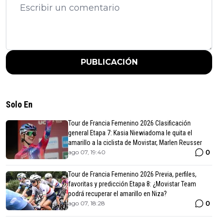
PUBLICACIÓN
Solo En
Tour de Francia Femenino 2026 Clasificación
general Etapa 7: Kasia Niewiadoma le quita el
amarillo a la ciclista de Movistar, Marlen Reusser
0
ago 07, 19:40
Tour de Francia Femenino 2026 Previa, perfiles,
favoritas y predicción Etapa 8: ¿Movistar Team
podrá recuperar el amarillo en Niza?
0
ago 07, 18:28