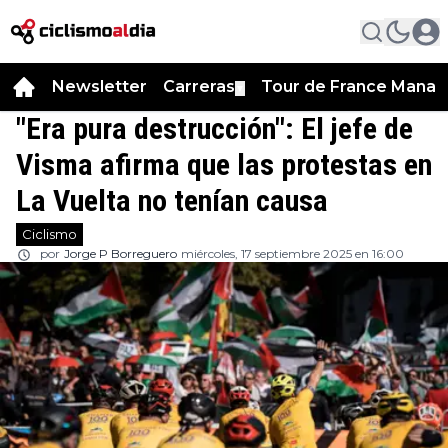
Newsletter
Carreras
Tour de France Manag
▼
"Era pura destrucción": El jefe de
Visma afirma que las protestas en
La Vuelta no tenían causa
Ciclismo
por
Jorge P Borreguero
miércoles, 17 septiembre 2025 en 16:00