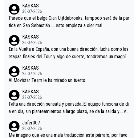
nir.Repito aqui falta algo , y no es precisamente los corredore
KASKAS
s.La única buena noticia es la mejoría de Enric Más en San Seb
30-07-2026
astian.Si en la Vuelta a Burgos sigue la mejoría, podríamos ten
Parece que el belga Cian Uijtdebroeks, tampoco será de la par
er alguna sorpresa en la Vuelta.Ojalá.
tida en San Sebastián …..esto empieza a oler mal.
KASKAS
26-07-2026
En la Vuelta a España, con una buena dirección, lucha como las
etapas finales del Tour y algo de suerte, tendremos un magnífi
co resultado.Acepto apuestas………Suerte
KASKAS
25-07-2026
Al Movistar Team le ha mirado un tuerto.
KASKAS
23-07-2026
Falta una dirección sensata y pensada..El equipo funciona de di
a en dia, sin planteamientos a largo plazo, se da la salida y…..ve
remos qué pasa.Hecho de menos esos directores , Langarica,
Jofer007
Minguez, Velez etc etc.Me da pena vivir estos momentos tan
20-07-2026
tristes sin victorias.
Me imagino que es una mala traducción este párrafo, por favo