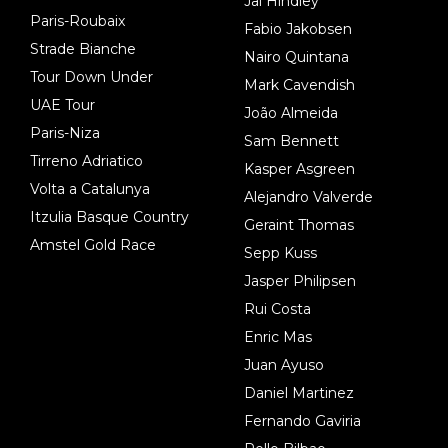
Jai Hindley
Paris-Roubaix
Fabio Jakobsen
Strade Bianche
Nairo Quintana
Tour Down Under
Mark Cavendish
UAE Tour
João Almeida
Paris-Niza
Sam Bennett
Tirreno Adriatico
Kasper Asgreen
Volta a Catalunya
Alejandro Valverde
Itzulia Basque Country
Geraint Thomas
Amstel Gold Race
Sepp Kuss
Jasper Philipsen
Rui Costa
Enric Mas
Juan Ayuso
Daniel Martinez
Fernando Gaviria