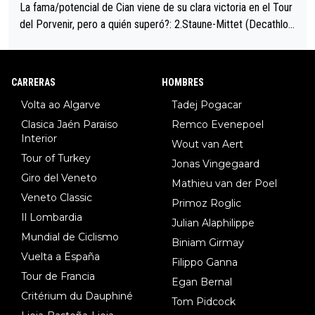
La fama/potencial de Cian viene de su clara victoria en el Tour
del Porvenir, pero a quién superó?: 2.Staune-Mittet (Decathlon,
34º en el pasado Giro), 3.Hessmann (sí, Hessmann...), 4.Ryan (E
DF), 5.Piganzoli (Visma), 6.Fancellu (Ukyo), 7.Wilksch (Tudor),
8.Lenny Martinez (Bahrein), 9. Van Belle (Visma), 10. Vacek (Li
CARRERAS
HOMBRES
dl). A tiempo vista se obtiene mucha información...
Volta ao Algarve
Tadej Pogacar
Clasica Jaén Paraiso
Remco Evenepoel
Interior
Wout van Aert
Tour of Turkey
Jonas Vingegaard
Giro del Veneto
Mathieu van der Poel
Veneto Classic
Primoz Roglic
Il Lombardia
Julian Alaphilippe
Mundial de Ciclismo
Biniam Girmay
Vuelta a España
Filippo Ganna
Tour de Francia
Egan Bernal
Critérium du Dauphiné
Tom Pidcock