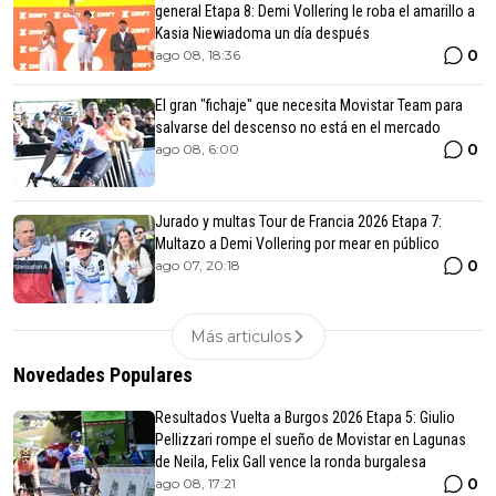
general Etapa 8: Demi Vollering le roba el amarillo a
Kasia Niewiadoma un día después
0
ago 08, 18:36
El gran "fichaje" que necesita Movistar Team para
salvarse del descenso no está en el mercado
0
ago 08, 6:00
Jurado y multas Tour de Francia 2026 Etapa 7:
Multazo a Demi Vollering por mear en público
0
ago 07, 20:18
Más articulos
Novedades Populares
Resultados Vuelta a Burgos 2026 Etapa 5: Giulio
Pellizzari rompe el sueño de Movistar en Lagunas
de Neila, Felix Gall vence la ronda burgalesa
0
ago 08, 17:21