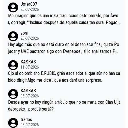
remos qué pasa.Hecho de menos esos directores , Langarica,
Jofer007
Minguez, Velez etc etc.Me da pena vivir estos momentos tan
20-07-2026
tristes sin victorias.
Me imagino que es una mala traducción este párrafo, por favo
r, corregir. ""Incluso después de aquella caída tan dura, Pogaca
r volvió a atacarle en un descenso durante el Giro y Vingegaard
yoni
permaneció pegado a su rueda. Parecía increíble la forma en l
20-07-2026
a que era capaz de controlar el miedo", recordó."
Hay algo más que no está claro en el desenlace final, quizá Po
jacar y UAE pactaron algo con Evenepoel, si lo analizamos Poj
acar no sprintó a tope y de hecho los últimos metros entra cas
KASKAS
i sin pedalear, luego está el saludo con Evenepoel dándose la
11-07-2026
mano de una manera muy fraternal, más allá de los típicos toqu
Ojo al colombiano E.RUBIO, grán escalador al que aún no han sa
es en el hombro con que saludaba a Vingegard. Ahí hubo una in
bido dirigir.Algo me dice , que nos dará una sorpresa.
trahistoria que nunca sabremos. Quién mucho abarca poco apri
KASKAS
eta, a ver si por querer poner a Del Toro con calzador en posi
06-07-2026
ción de podio UAE y Pojacar se van complicar el tour.
Desde ayer no hay ningún artículo que no se meta con Cian Uijt
debroeks….porqué será??
trados
05-07-2026