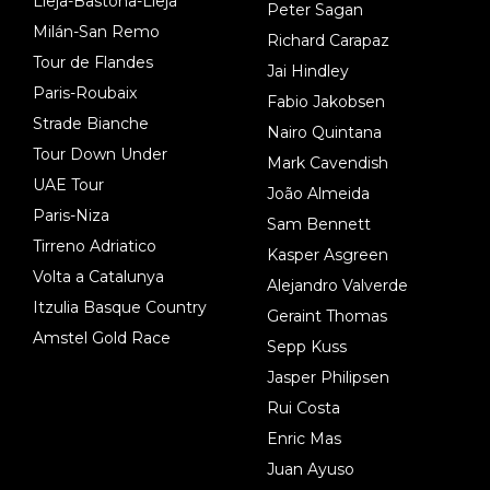
Lieja-Bastoña-Lieja
Peter Sagan
Milán-San Remo
Richard Carapaz
Tour de Flandes
Jai Hindley
Paris-Roubaix
Fabio Jakobsen
Strade Bianche
Nairo Quintana
Tour Down Under
Mark Cavendish
UAE Tour
João Almeida
Paris-Niza
Sam Bennett
Tirreno Adriatico
Kasper Asgreen
Volta a Catalunya
Alejandro Valverde
Itzulia Basque Country
Geraint Thomas
Amstel Gold Race
Sepp Kuss
Jasper Philipsen
Rui Costa
Enric Mas
Juan Ayuso