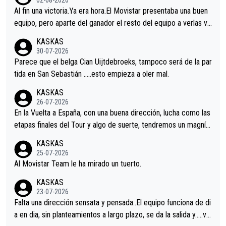
02-08-2026
Al fin una victoria.Ya era hora.El Movistar presentaba una buen
equipo, pero aparte del ganador el resto del equipo a verlas ve
nir.Repito aqui falta algo , y no es precisamente los corredore
KASKAS
s.La única buena noticia es la mejoría de Enric Más en San Seb
30-07-2026
astian.Si en la Vuelta a Burgos sigue la mejoría, podríamos ten
Parece que el belga Cian Uijtdebroeks, tampoco será de la par
er alguna sorpresa en la Vuelta.Ojalá.
tida en San Sebastián …..esto empieza a oler mal.
KASKAS
26-07-2026
En la Vuelta a España, con una buena dirección, lucha como las
etapas finales del Tour y algo de suerte, tendremos un magnífi
co resultado.Acepto apuestas………Suerte
KASKAS
25-07-2026
Al Movistar Team le ha mirado un tuerto.
KASKAS
23-07-2026
Falta una dirección sensata y pensada..El equipo funciona de di
a en dia, sin planteamientos a largo plazo, se da la salida y…..ve