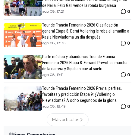
de Neila, Felix Gall vence la ronda burgalesa
0
ago 08, 17:21
Tour de Francia Femenino 2026 Clasificación
general Etapa 8: Demi Vollering le roba el amarillo a
Kasia Niewiadoma un día después
0
ago 08, 18:36
Parte médico y abandonos Tour de Francia
Femenino 2026 Etapa 8: Ferrand Prevot se marcha
de la carrera y Squiban cae al suelo
0
ago 08, 19:11
Tour de Francia Femenino 2026 Previa, perfiles,
favoritas y predicción Etapa 9: ¿Vollering o
Niewiadoma? A ocho segundos de la gloria
0
ago 08, 18:49
Más articulos
Últimos Comentarios