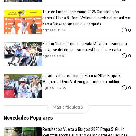
Tour de Francia Femenino 2026 Clasificación
general Etapa 8: Demi Vollering le roba el amarillo a
Kasia Niewiadoma un día después
0
ago 08, 18:36
El gran "fichaje" que necesita Movistar Team para
salvarse del descenso no está en el mercado
0
ago 08, 6:00
Jurado y multas Tour de Francia 2026 Etapa 7:
Multazo a Demi Vollering por mear en público
0
ago 07, 20:18
Más articulos
Novedades Populares
Resultados Vuelta a Burgos 2026 Etapa 5: Giulio
Pellizzari rompe el sueño de Movistar en Lagunas