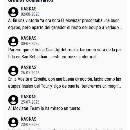
KASKAS
02-08-2026
Al fin una victoria.Ya era hora.El Movistar presentaba una buen
equipo, pero aparte del ganador el resto del equipo a verlas ve
nir.Repito aqui falta algo , y no es precisamente los corredore
KASKAS
s.La única buena noticia es la mejoría de Enric Más en San Seb
30-07-2026
astian.Si en la Vuelta a Burgos sigue la mejoría, podríamos ten
Parece que el belga Cian Uijtdebroeks, tampoco será de la par
er alguna sorpresa en la Vuelta.Ojalá.
tida en San Sebastián …..esto empieza a oler mal.
KASKAS
26-07-2026
En la Vuelta a España, con una buena dirección, lucha como las
etapas finales del Tour y algo de suerte, tendremos un magnífi
co resultado.Acepto apuestas………Suerte
KASKAS
25-07-2026
Al Movistar Team le ha mirado un tuerto.
KASKAS
23-07-2026