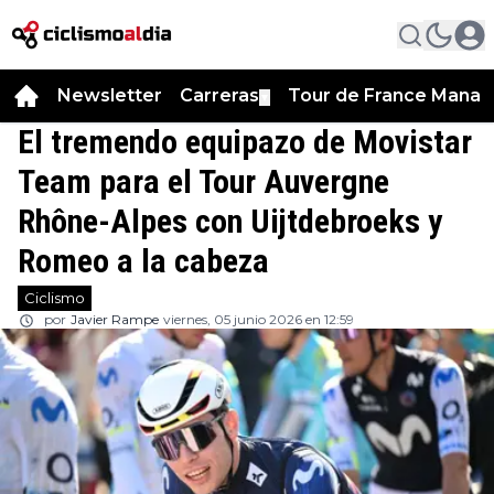
Newsletter
Carreras
Tour de France Manag
▼
El tremendo equipazo de Movistar
Team para el Tour Auvergne
Rhône-Alpes con Uijtdebroeks y
Romeo a la cabeza
Ciclismo
por
Javier Rampe
viernes, 05 junio 2026 en 12:59