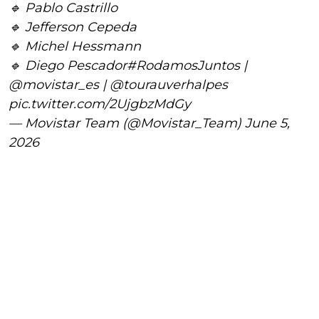
🔹 Pablo Castrillo
🔹 Jefferson Cepeda
🔹 Michel Hessmann
🔹 Diego Pescador
#RodamosJuntos
|
@movistar_es
|
@tourauverhalpes
pic.twitter.com/2UjgbzMdGy
— Movistar Team (@Movistar_Team)
June 5,
2026