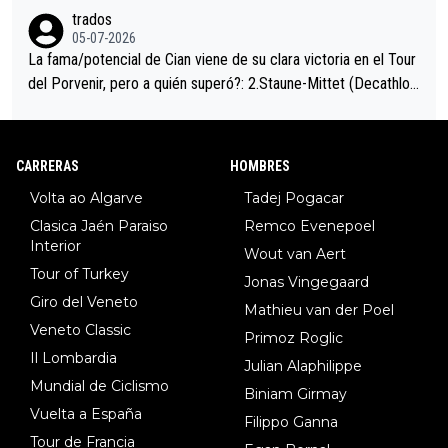
trados
05-07-2026
La fama/potencial de Cian viene de su clara victoria en el Tour
del Porvenir, pero a quién superó?: 2.Staune-Mittet (Decathlon,
34º en el pasado Giro), 3.Hessmann (sí, Hessmann...), 4.Ryan (E
DF), 5.Piganzoli (Visma), 6.Fancellu (Ukyo), 7.Wilksch (Tudor),
8.Lenny Martinez (Bahrein), 9. Van Belle (Visma), 10. Vacek (Li
CARRERAS
HOMBRES
dl). A tiempo vista se obtiene mucha información...
Volta ao Algarve
Tadej Pogacar
Clasica Jaén Paraiso
Remco Evenepoel
Interior
Wout van Aert
Tour of Turkey
Jonas Vingegaard
Giro del Veneto
Mathieu van der Poel
Veneto Classic
Primoz Roglic
Il Lombardia
Julian Alaphilippe
Mundial de Ciclismo
Biniam Girmay
Vuelta a España
Filippo Ganna
Tour de Francia