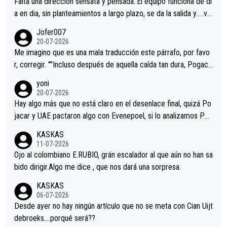
Falta una dirección sensata y pensada..El equipo funciona de di
a en dia, sin planteamientos a largo plazo, se da la salida y…..ve
remos qué pasa.Hecho de menos esos directores , Langarica,
Jofer007
Minguez, Velez etc etc.Me da pena vivir estos momentos tan
20-07-2026
tristes sin victorias.
Me imagino que es una mala traducción este párrafo, por favo
r, corregir. ""Incluso después de aquella caída tan dura, Pogaca
r volvió a atacarle en un descenso durante el Giro y Vingegaard
yoni
permaneció pegado a su rueda. Parecía increíble la forma en l
20-07-2026
a que era capaz de controlar el miedo", recordó."
Hay algo más que no está claro en el desenlace final, quizá Po
jacar y UAE pactaron algo con Evenepoel, si lo analizamos Poj
acar no sprintó a tope y de hecho los últimos metros entra cas
KASKAS
i sin pedalear, luego está el saludo con Evenepoel dándose la
11-07-2026
mano de una manera muy fraternal, más allá de los típicos toqu
Ojo al colombiano E.RUBIO, grán escalador al que aún no han sa
es en el hombro con que saludaba a Vingegard. Ahí hubo una in
bido dirigir.Algo me dice , que nos dará una sorpresa.
trahistoria que nunca sabremos. Quién mucho abarca poco apri
KASKAS
eta, a ver si por querer poner a Del Toro con calzador en posi
06-07-2026
ción de podio UAE y Pojacar se van complicar el tour.
Desde ayer no hay ningún artículo que no se meta con Cian Uijt
debroeks….porqué será??