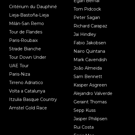
Egan Bernal
Critérium du Dauphiné
Tom Pidcock
Lieja-Bastoña-Lieja
Peter Sagan
Milán-San Remo
Richard Carapaz
Tour de Flandes
Jai Hindley
Paris-Roubaix
Fabio Jakobsen
Strade Bianche
Nairo Quintana
Tour Down Under
Mark Cavendish
UAE Tour
João Almeida
Paris-Niza
Sam Bennett
Tirreno Adriatico
Kasper Asgreen
Volta a Catalunya
Alejandro Valverde
Itzulia Basque Country
Geraint Thomas
Amstel Gold Race
Sepp Kuss
Jasper Philipsen
Rui Costa