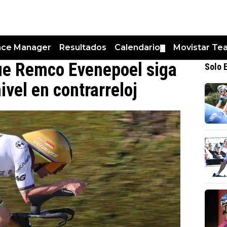
nce Manager
Resultados
Calendario
Movistar Te
▼
que Remco Evenepoel siga
Solo 
vel en contrarreloj