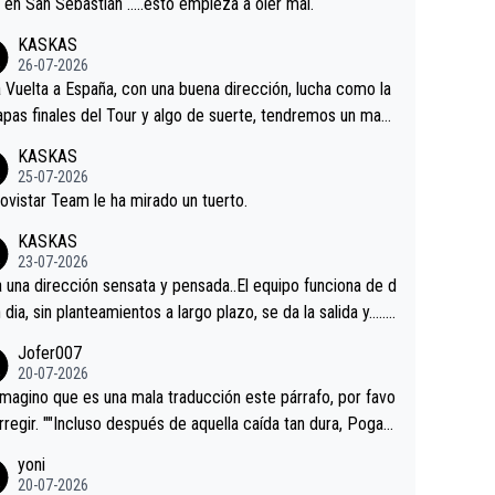
a en San Sebastián …..esto empieza a oler mal.
KASKAS
26-07-2026
a Vuelta a España, con una buena dirección, lucha como la
apas finales del Tour y algo de suerte, tendremos un magn
o resultado.Acepto apuestas………Suerte
KASKAS
25-07-2026
ovistar Team le ha mirado un tuerto.
KASKAS
23-07-2026
a una dirección sensata y pensada..El equipo funciona de d
n dia, sin planteamientos a largo plazo, se da la salida y…..v
os qué pasa.Hecho de menos esos directores , Langaric
Jofer007
inguez, Velez etc etc.Me da pena vivir estos momentos t
20-07-2026
istes sin victorias.
magino que es una mala traducción este párrafo, por favo
orregir. ""Incluso después de aquella caída tan dura, Pogac
olvió a atacarle en un descenso durante el Giro y Vingegaa
yoni
ermaneció pegado a su rueda. Parecía increíble la forma
20-07-2026