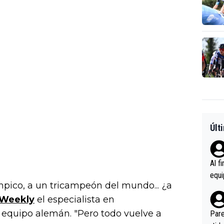
Últ
Al f
equi
pico, a un tricampeón del mundo... ¿a
enir
gWeekly
el especialista en
es.L
ebas
 equipo alemán. "Pero todo vuelve a
Pare
ener