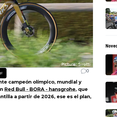
Noved
0
e!
ente campeón olímpico, mundial y
En
Red Bull - BORA - hansgrohe
, que
ntilla a partir de 2026, ese es el plan,