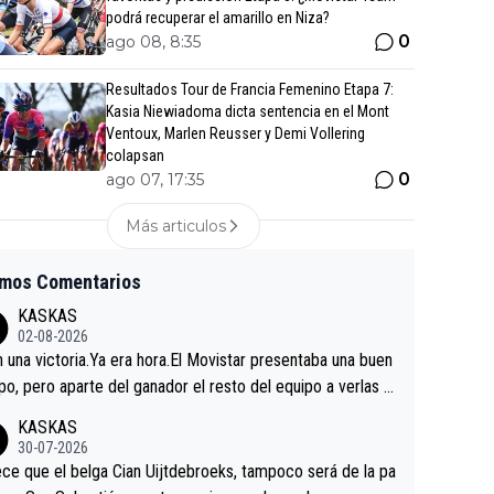
podrá recuperar el amarillo en Niza?
0
ago 08, 8:35
Resultados Tour de Francia Femenino Etapa 7:
Kasia Niewiadoma dicta sentencia en el Mont
Ventoux, Marlen Reusser y Demi Vollering
colapsan
0
ago 07, 17:35
Más articulos
imos Comentarios
KASKAS
02-08-2026
in una victoria.Ya era hora.El Movistar presentaba una buen
po, pero aparte del ganador el resto del equipo a verlas v
.Repito aqui falta algo , y no es precisamente los corredor
KASKAS
a única buena noticia es la mejoría de Enric Más en San S
30-07-2026
tian.Si en la Vuelta a Burgos sigue la mejoría, podríamos t
ce que el belga Cian Uijtdebroeks, tampoco será de la pa
 alguna sorpresa en la Vuelta.Ojalá.