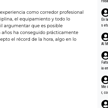
rtid
u experiencia como corredor profesional
iplina, el equipamiento y todo lo
En l
s et
ícil argumentar que es posible
ífic
25 años ha conseguido prácticamente
cepto el récord de la hora, algo en lo
Al M
Falt
ia e
erem
a, M
an tr
Me i
r, c
ar v
rd p