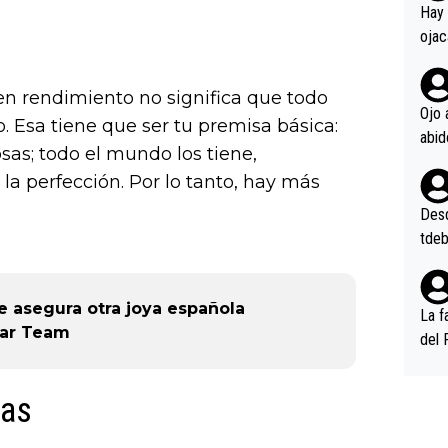
en l
Hay 
ojac
ojac
casi
n rendimiento no significa que todo
la m
Ojo 
. Esa tiene que ser tu premisa básica:
oque
sas; todo el mundo los tiene,
na i
a perfección. Por lo tanto, hay más
o ap
n po
Desde
tdeb
se asegura otra joya española
La f
tar Team
del 
n, 3
n (E
mas
or),
k (L