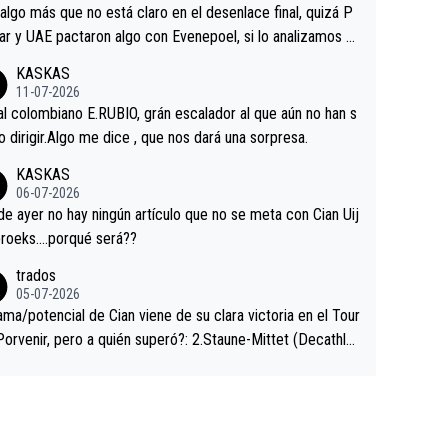
a que era capaz de controlar el miedo", recordó."
algo más que no está claro en el desenlace final, quizá P
ar y UAE pactaron algo con Evenepoel, si lo analizamos P
ar no sprintó a tope y de hecho los últimos metros entra
KASKAS
 sin pedalear, luego está el saludo con Evenepoel dándose
11-07-2026
ano de una manera muy fraternal, más allá de los típicos t
al colombiano E.RUBIO, grán escalador al que aún no han s
s en el hombro con que saludaba a Vingegard. Ahí hubo u
abido dirigir.Algo me dice , que nos dará una sorpresa.
ntrahistoria que nunca sabremos. Quién mucho abarca poc
KASKAS
rieta, a ver si por querer poner a Del Toro con calzador e
06-07-2026
sición de podio UAE y Pojacar se van complicar el tour.
 ayer no hay ningún artículo que no se meta con Cian Uij
roeks….porqué será??
trados
05-07-2026
ama/potencial de Cian viene de su clara victoria en el Tour
Porvenir, pero a quién superó?: 2.Staune-Mittet (Decathlo
4º en el pasado Giro), 3.Hessmann (sí, Hessmann...), 4.Rya
DF), 5.Piganzoli (Visma), 6.Fancellu (Ukyo), 7.Wilksch (Tud
 8.Lenny Martinez (Bahrein), 9. Van Belle (Visma), 10. Vace
idl). A tiempo vista se obtiene mucha información...