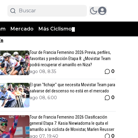
am
Mercado
Más Ciclismo
▼
En
Tour de Francia Femenino 2026 Previa, perfiles,
favoritas y predicción Etapa 8: ¿Movistar Team
podrá recuperar el amarillo en Niza?
0
ago 08, 8:35
El gran "fichaje" que necesita Movistar Team para
salvarse del descenso no está en el mercado
0
ago 08, 6:00
Tour de Francia Femenino 2026 Clasificación
general Etapa 7: Kasia Niewiadoma le quita el
amarillo a la ciclista de Movistar, Marlen Reusser
0
ago 07, 19:40