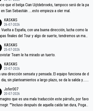
tian.Si en la Vuelta a Burgos sigue la mejoría, podríamos t
ce que el belga Cian Uijtdebroeks, tampoco será de la pa
 alguna sorpresa en la Vuelta.Ojalá.
a en San Sebastián …..esto empieza a oler mal.
KASKAS
26-07-2026
a Vuelta a España, con una buena dirección, lucha como la
apas finales del Tour y algo de suerte, tendremos un magn
o resultado.Acepto apuestas………Suerte
KASKAS
25-07-2026
ovistar Team le ha mirado un tuerto.
KASKAS
23-07-2026
a una dirección sensata y pensada..El equipo funciona de d
n dia, sin planteamientos a largo plazo, se da la salida y…..v
os qué pasa.Hecho de menos esos directores , Langaric
Jofer007
inguez, Velez etc etc.Me da pena vivir estos momentos t
20-07-2026
istes sin victorias.
magino que es una mala traducción este párrafo, por favo
orregir. ""Incluso después de aquella caída tan dura, Pogac
olvió a atacarle en un descenso durante el Giro y Vingegaa