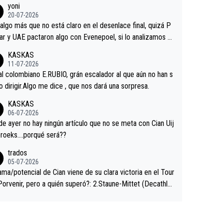
yoni
ermaneció pegado a su rueda. Parecía increíble la forma
20-07-2026
a que era capaz de controlar el miedo", recordó."
algo más que no está claro en el desenlace final, quizá P
ar y UAE pactaron algo con Evenepoel, si lo analizamos P
ar no sprintó a tope y de hecho los últimos metros entra
KASKAS
 sin pedalear, luego está el saludo con Evenepoel dándose
11-07-2026
ano de una manera muy fraternal, más allá de los típicos t
al colombiano E.RUBIO, grán escalador al que aún no han s
s en el hombro con que saludaba a Vingegard. Ahí hubo u
abido dirigir.Algo me dice , que nos dará una sorpresa.
ntrahistoria que nunca sabremos. Quién mucho abarca poc
KASKAS
rieta, a ver si por querer poner a Del Toro con calzador e
06-07-2026
sición de podio UAE y Pojacar se van complicar el tour.
 ayer no hay ningún artículo que no se meta con Cian Uij
roeks….porqué será??
trados
05-07-2026
ama/potencial de Cian viene de su clara victoria en el Tour
Porvenir, pero a quién superó?: 2.Staune-Mittet (Decathlo
4º en el pasado Giro), 3.Hessmann (sí, Hessmann...), 4.Rya
DF), 5.Piganzoli (Visma), 6.Fancellu (Ukyo), 7.Wilksch (Tud