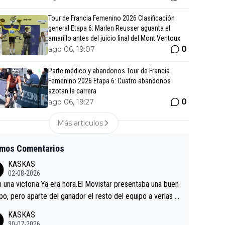
Tour de Francia Femenino 2026 Clasificación
general Etapa 6: Marlen Reusser aguanta el
amarillo antes del juicio final del Mont Ventoux
0
ago 06, 19:07
Parte médico y abandonos Tour de Francia
Femenino 2026 Etapa 6: Cuatro abandonos
azotan la carrera
0
ago 06, 19:27
Más articulos
imos Comentarios
KASKAS
02-08-2026
in una victoria.Ya era hora.El Movistar presentaba una buen
po, pero aparte del ganador el resto del equipo a verlas v
.Repito aqui falta algo , y no es precisamente los corredor
KASKAS
a única buena noticia es la mejoría de Enric Más en San S
30-07-2026