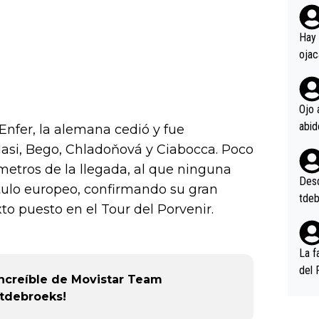
rd p
en l
Hay 
ojac
ojac
casi
la m
Ojo 
oque
Enfer, la alemana cedió y fue
na i
asi, Bego, Chladoňová y Ciabocca. Poco
o ap
metros de la llegada, al que ninguna
n po
Desde
ítulo europeo, confirmando su gran
tdeb
to puesto en el Tour del Porvenir.
La f
del 
increíble de Movistar Team
n, 3
jtdebroeks!
n (E