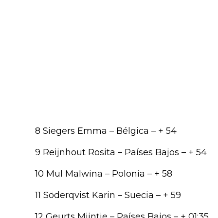
8 Siegers Emma – Bélgica – + 54
9 Reijnhout Rosita – Países Bajos – + 54
10 Mul Malwina – Polonia – + 58
11 Söderqvist Karin – Suecia – + 59
12 Geurts Mijntje – Países Bajos – + 01:35