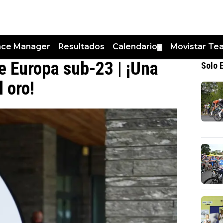
nce Manager
Resultados
Calendario
Movistar Te
▼
 Europa sub-23 | ¡Una
Solo 
l oro!