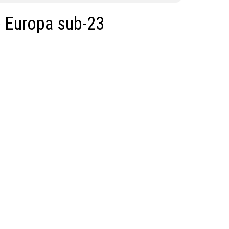
or),
k (L
 Europa sub-23