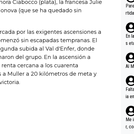
nora Ciabocco (plata), la francesa Julie
ebas
Pare
adonova (que se ha quedado sin
ener
rtid
rcada por las exigentes ascensiones a
En l
comenzó sin escapadas tempranas. El
s et
egunda subida al Val d'Enfer, donde
ífic
aron del grupo. En la ascensión a
renta cercana a los cuarenta
Al M
 a Muller a 20 kilómetros de meta y
ictoria.
Falt
ia e
erem
a, M
an tr
Me i
r, c
ar v