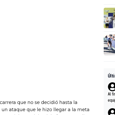
Últ
Al f
equi
carrera que no se decidió hasta la
enir
n un ataque que le hizo llegar a la meta
es.L