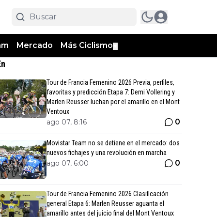
am
Mercado
Más Ciclismo
▼
En
Tour de Francia Femenino 2026 Previa, perfiles,
favoritas y predicción Etapa 7: Demi Vollering y
Marlen Reusser luchan por el amarillo en el Mont
Ventoux
0
ago 07, 8:16
Movistar Team no se detiene en el mercado: dos
nuevos fichajes y una revolución en marcha
0
ago 07, 6:00
Tour de Francia Femenino 2026 Clasificación
general Etapa 6: Marlen Reusser aguanta el
amarillo antes del juicio final del Mont Ventoux