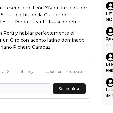
rd p
a presencia de León XIV en la salida de
en l
Hay 
5, que partirá de la Ciudad del
ojac
calles de Roma durante 144 kilómetros.
ojac
casi
n Perú y hablar perfectamente el
la m
Ojo 
r un Giro con acento latino dominado
oque
oriano Richard Carapaz.
na i
o ap
n po
Desde
tdeb
tiva: Suscríbete hoy para acceder en exclusiva a
Suscribirse
La f
del 
n, 3
n (E