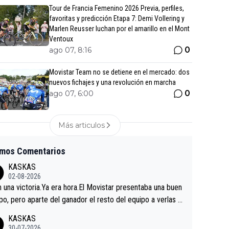
Tour de Francia Femenino 2026 Previa, perfiles,
favoritas y predicción Etapa 7: Demi Vollering y
Marlen Reusser luchan por el amarillo en el Mont
Ventoux
0
ago 07, 8:16
Movistar Team no se detiene en el mercado: dos
nuevos fichajes y una revolución en marcha
0
ago 07, 6:00
Más articulos
imos Comentarios
KASKAS
02-08-2026
in una victoria.Ya era hora.El Movistar presentaba una buen
po, pero aparte del ganador el resto del equipo a verlas v
.Repito aqui falta algo , y no es precisamente los corredor
KASKAS
a única buena noticia es la mejoría de Enric Más en San S
30-07-2026