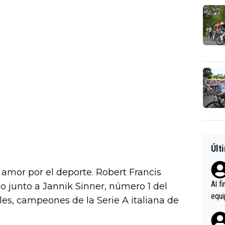
Últ
 amor por el deporte. Robert Francis
Al f
o junto a Jannik Sinner, número 1 del
equi
es, campeones de la Serie A italiana de
enir
es.L