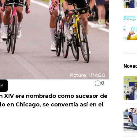
Noved
0
e!
ón XIV era nombrado como sucesor de
o en Chicago, se convertía así en el