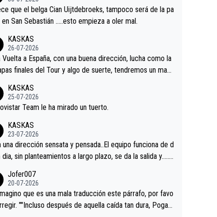
tian.Si en la Vuelta a Burgos sigue la mejoría, podríamos t
ce que el belga Cian Uijtdebroeks, tampoco será de la pa
 alguna sorpresa en la Vuelta.Ojalá.
a en San Sebastián …..esto empieza a oler mal.
KASKAS
26-07-2026
a Vuelta a España, con una buena dirección, lucha como la
apas finales del Tour y algo de suerte, tendremos un magn
o resultado.Acepto apuestas………Suerte
KASKAS
25-07-2026
ovistar Team le ha mirado un tuerto.
KASKAS
23-07-2026
a una dirección sensata y pensada..El equipo funciona de d
n dia, sin planteamientos a largo plazo, se da la salida y…..v
os qué pasa.Hecho de menos esos directores , Langaric
Jofer007
inguez, Velez etc etc.Me da pena vivir estos momentos t
20-07-2026
istes sin victorias.
magino que es una mala traducción este párrafo, por favo
orregir. ""Incluso después de aquella caída tan dura, Pogac
olvió a atacarle en un descenso durante el Giro y Vingegaa