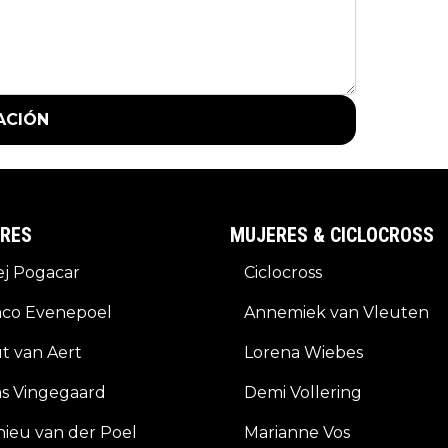
ACIÓN
RES
MUJERES & CICLOCROSS
j Pogacar
Ciclocross
co Evenepoel
Annemiek van Vleuten
t van Aert
Lorena Wiebes
s Vingegaard
Demi Vollering
ieu van der Poel
Marianne Vos