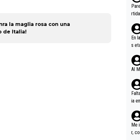
ebas
Pare
ener
rtid
onra la maglia rosa con una
 de Italia!
En l
s et
ífic
Al M
Falt
ia e
erem
a, M
an tr
Me i
r, c
ar v