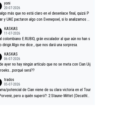
yoni
ermaneció pegado a su rueda. Parecía increíble la forma
20-07-2026
a que era capaz de controlar el miedo", recordó."
algo más que no está claro en el desenlace final, quizá P
ar y UAE pactaron algo con Evenepoel, si lo analizamos P
ar no sprintó a tope y de hecho los últimos metros entra
KASKAS
 sin pedalear, luego está el saludo con Evenepoel dándose
11-07-2026
ano de una manera muy fraternal, más allá de los típicos t
al colombiano E.RUBIO, grán escalador al que aún no han s
s en el hombro con que saludaba a Vingegard. Ahí hubo u
abido dirigir.Algo me dice , que nos dará una sorpresa.
ntrahistoria que nunca sabremos. Quién mucho abarca poc
KASKAS
rieta, a ver si por querer poner a Del Toro con calzador e
06-07-2026
sición de podio UAE y Pojacar se van complicar el tour.
 ayer no hay ningún artículo que no se meta con Cian Uij
roeks….porqué será??
trados
05-07-2026
ama/potencial de Cian viene de su clara victoria en el Tour
Porvenir, pero a quién superó?: 2.Staune-Mittet (Decathlo
4º en el pasado Giro), 3.Hessmann (sí, Hessmann...), 4.Rya
DF), 5.Piganzoli (Visma), 6.Fancellu (Ukyo), 7.Wilksch (Tud