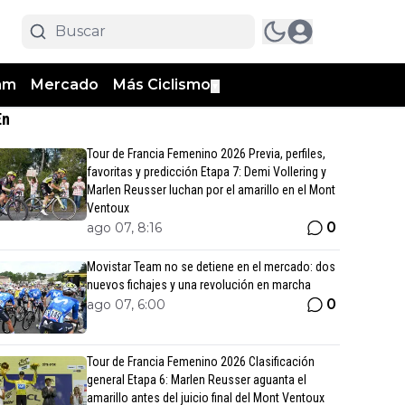
am
Mercado
Más Ciclismo
▼
En
Tour de Francia Femenino 2026 Previa, perfiles,
favoritas y predicción Etapa 7: Demi Vollering y
Marlen Reusser luchan por el amarillo en el Mont
Ventoux
0
ago 07, 8:16
Movistar Team no se detiene en el mercado: dos
nuevos fichajes y una revolución en marcha
0
ago 07, 6:00
Tour de Francia Femenino 2026 Clasificación
general Etapa 6: Marlen Reusser aguanta el
amarillo antes del juicio final del Mont Ventoux