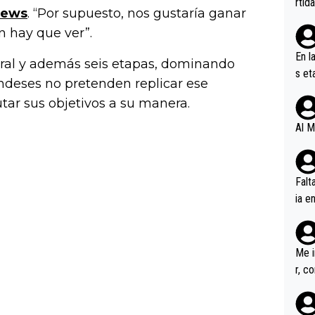
rtid
news
. “Por supuesto, nos gustaría ganar
 hay que ver”.
En l
ral y además seis etapas, dominando
s et
landeses no pretenden replicar ese
ífic
utar sus objetivos a su manera.
Al M
Falt
ia e
erem
a, M
an tr
Me i
r, c
ar v
rd p