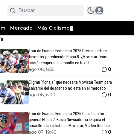
am
Mercado
Más Ciclismo
▼
En
Tour de Francia Femenino 2026 Previa, perfiles,
favoritas y predicción Etapa 8: ¿Movistar Team
podrá recuperar el amarillo en Niza?
0
ago 08, 8:35
El gran "fichaje" que necesita Movistar Team para
salvarse del descenso no está en el mercado
0
ago 08, 6:00
Tour de Francia Femenino 2026 Clasificación
general Etapa 7: Kasia Niewiadoma le quita el
amarillo a la ciclista de Movistar, Marlen Reusser
0
ago 07, 19:40