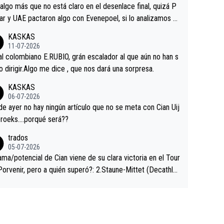
a que era capaz de controlar el miedo", recordó."
algo más que no está claro en el desenlace final, quizá P
ar y UAE pactaron algo con Evenepoel, si lo analizamos P
ar no sprintó a tope y de hecho los últimos metros entra
KASKAS
 sin pedalear, luego está el saludo con Evenepoel dándose
11-07-2026
ano de una manera muy fraternal, más allá de los típicos t
al colombiano E.RUBIO, grán escalador al que aún no han s
s en el hombro con que saludaba a Vingegard. Ahí hubo u
abido dirigir.Algo me dice , que nos dará una sorpresa.
ntrahistoria que nunca sabremos. Quién mucho abarca poc
KASKAS
rieta, a ver si por querer poner a Del Toro con calzador e
06-07-2026
sición de podio UAE y Pojacar se van complicar el tour.
 ayer no hay ningún artículo que no se meta con Cian Uij
roeks….porqué será??
trados
05-07-2026
ama/potencial de Cian viene de su clara victoria en el Tour
Porvenir, pero a quién superó?: 2.Staune-Mittet (Decathlo
4º en el pasado Giro), 3.Hessmann (sí, Hessmann...), 4.Rya
DF), 5.Piganzoli (Visma), 6.Fancellu (Ukyo), 7.Wilksch (Tud
 8.Lenny Martinez (Bahrein), 9. Van Belle (Visma), 10. Vace
idl). A tiempo vista se obtiene mucha información...