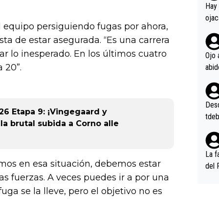
en l
Hay 
ojac
 equipo persiguiendo fugas por ahora,
ojac
ista de estar asegurada. “Es una carrera
casi
r lo inesperado. En los últimos cuatro
la m
Ojo 
oque
a 20”.
na i
o ap
n po
Desde
26 Etapa 9: ¡Vingegaard y
tdeb
 la brutal subida a Corno alle
La f
emos en esa situación, debemos estar
del 
as fuerzas. A veces puedes ir a por una
n, 3
n (E
ga se la lleve, pero el objetivo no es
or),
k (L