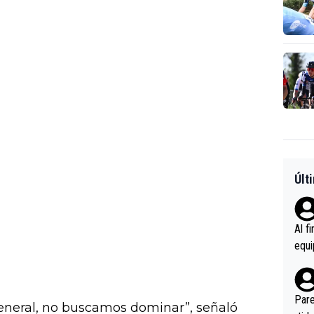
Últ
Al f
equi
enir
es.L
ebas
Pare
eneral, no buscamos dominar”, señaló
ener