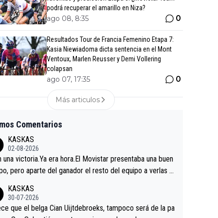
podrá recuperar el amarillo en Niza?
0
ago 08, 8:35
Resultados Tour de Francia Femenino Etapa 7:
Kasia Niewiadoma dicta sentencia en el Mont
Ventoux, Marlen Reusser y Demi Vollering
colapsan
0
ago 07, 17:35
Más articulos
imos Comentarios
KASKAS
02-08-2026
in una victoria.Ya era hora.El Movistar presentaba una buen
po, pero aparte del ganador el resto del equipo a verlas v
.Repito aqui falta algo , y no es precisamente los corredor
KASKAS
a única buena noticia es la mejoría de Enric Más en San S
30-07-2026
tian.Si en la Vuelta a Burgos sigue la mejoría, podríamos t
ce que el belga Cian Uijtdebroeks, tampoco será de la pa
 alguna sorpresa en la Vuelta.Ojalá.