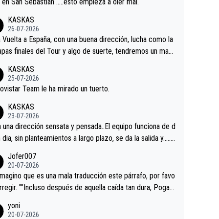
a en San Sebastián …..esto empieza a oler mal.
KASKAS
26-07-2026
a Vuelta a España, con una buena dirección, lucha como la
apas finales del Tour y algo de suerte, tendremos un magn
o resultado.Acepto apuestas………Suerte
KASKAS
25-07-2026
ovistar Team le ha mirado un tuerto.
KASKAS
23-07-2026
a una dirección sensata y pensada..El equipo funciona de d
n dia, sin planteamientos a largo plazo, se da la salida y…..v
os qué pasa.Hecho de menos esos directores , Langaric
Jofer007
inguez, Velez etc etc.Me da pena vivir estos momentos t
20-07-2026
istes sin victorias.
magino que es una mala traducción este párrafo, por favo
orregir. ""Incluso después de aquella caída tan dura, Pogac
olvió a atacarle en un descenso durante el Giro y Vingegaa
yoni
ermaneció pegado a su rueda. Parecía increíble la forma
20-07-2026