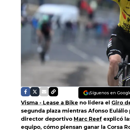
¡Síguenos en Googl
Visma - Lease a Bike
no lidera el
Giro de
segunda plaza mientras Afonso Eulálio po
director deportivo
Marc Reef
explicó l
equipo, cómo piensan ganar la Corsa Ro