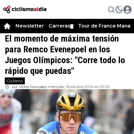
Newsletter
Carreras
Tour de France Manag
▼
El momento de máxima tensión
para Remco Evenepoel en los
Juegos Olímpicos: "Corre todo lo
rápido que puedas"
Ciclismo
por
Victor Gonzalez
miércoles, 16 octubre 2024 en 23:00