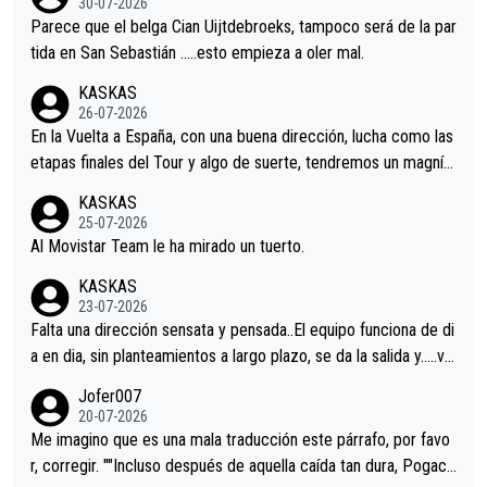
30-07-2026
astian.Si en la Vuelta a Burgos sigue la mejoría, podríamos ten
Parece que el belga Cian Uijtdebroeks, tampoco será de la par
er alguna sorpresa en la Vuelta.Ojalá.
tida en San Sebastián …..esto empieza a oler mal.
KASKAS
26-07-2026
En la Vuelta a España, con una buena dirección, lucha como las
etapas finales del Tour y algo de suerte, tendremos un magnífi
co resultado.Acepto apuestas………Suerte
KASKAS
25-07-2026
Al Movistar Team le ha mirado un tuerto.
KASKAS
23-07-2026
Falta una dirección sensata y pensada..El equipo funciona de di
a en dia, sin planteamientos a largo plazo, se da la salida y…..ve
remos qué pasa.Hecho de menos esos directores , Langarica,
Jofer007
Minguez, Velez etc etc.Me da pena vivir estos momentos tan
20-07-2026
tristes sin victorias.
Me imagino que es una mala traducción este párrafo, por favo
r, corregir. ""Incluso después de aquella caída tan dura, Pogaca