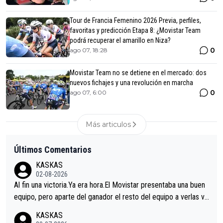
Tour de Francia Femenino 2026 Previa, perfiles,
favoritas y predicción Etapa 8: ¿Movistar Team
podrá recuperar el amarillo en Niza?
0
ago 07, 18:28
Movistar Team no se detiene en el mercado: dos
nuevos fichajes y una revolución en marcha
0
ago 07, 6:00
Más articulos
Últimos Comentarios
KASKAS
02-08-2026
Al fin una victoria.Ya era hora.El Movistar presentaba una buen
equipo, pero aparte del ganador el resto del equipo a verlas ve
nir.Repito aqui falta algo , y no es precisamente los corredore
KASKAS
s.La única buena noticia es la mejoría de Enric Más en San Seb