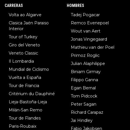
8.Lenny Martinez (Bahrein), 9. Van Belle (Visma), 10. Vacek (Li
CARRERAS
HOMBRES
dl). A tiempo vista se obtiene mucha información...
Volta ao Algarve
Tadej Pogacar
Clasica Jaén Paraiso
Remco Evenepoel
Interior
Wout van Aert
Tour of Turkey
Jonas Vingegaard
Giro del Veneto
Mathieu van der Poel
Veneto Classic
Primoz Roglic
Il Lombardia
Julian Alaphilippe
Mundial de Ciclismo
Biniam Girmay
Vuelta a España
Filippo Ganna
Tour de Francia
Egan Bernal
Critérium du Dauphiné
Tom Pidcock
Lieja-Bastoña-Lieja
Peter Sagan
Milán-San Remo
Richard Carapaz
Tour de Flandes
Jai Hindley
Paris-Roubaix
Fabio Jakobsen