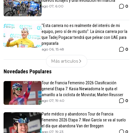
nuevos fichajes y una revolución en marcha
0
ago 07, 6:00
"Esta carrera no es realmente del interés de mi
equipo, pero sí de mi gusto": La única carrera por la
que Tadej Pogacar tendrá que pelear con UAE para
prepararla
0
ago 06, 15:48
Más articulos
Novedades Populares
Tour de Francia Femenino 2026 Clasificación
general Etapa 7: Kasia Niewiadoma le quita el
amarillo a la ciclista de Movistar, Marlen Reusser
0
ago 07, 19:40
Parte médico y abandonos Tour de Francia
Femenino 2026 Etapa 7: Mavi García se va al suelo
el día que abandona Van der Breggen
0
ago 07, 19:23