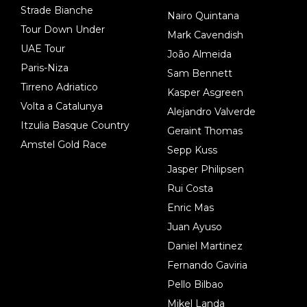
Strade Bianche
Nairo Quintana
Tour Down Under
Mark Cavendish
UAE Tour
João Almeida
Paris-Niza
Sam Bennett
Tirreno Adriatico
Kasper Asgreen
Volta a Catalunya
Alejandro Valverde
Itzulia Basque Country
Geraint Thomas
Amstel Gold Race
Sepp Kuss
Jasper Philipsen
Rui Costa
Enric Mas
Juan Ayuso
Daniel Martinez
Fernando Gaviria
Pello Bilbao
Mikel Landa