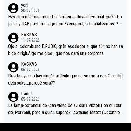
r volvió a atacarle en un descenso durante el Giro y Vingegaard
yoni
permaneció pegado a su rueda. Parecía increíble la forma en l
20-07-2026
a que era capaz de controlar el miedo", recordó."
Hay algo más que no está claro en el desenlace final, quizá Po
jacar y UAE pactaron algo con Evenepoel, si lo analizamos Poj
acar no sprintó a tope y de hecho los últimos metros entra cas
KASKAS
i sin pedalear, luego está el saludo con Evenepoel dándose la
11-07-2026
mano de una manera muy fraternal, más allá de los típicos toqu
Ojo al colombiano E.RUBIO, grán escalador al que aún no han sa
es en el hombro con que saludaba a Vingegard. Ahí hubo una in
bido dirigir.Algo me dice , que nos dará una sorpresa.
trahistoria que nunca sabremos. Quién mucho abarca poco apri
KASKAS
eta, a ver si por querer poner a Del Toro con calzador en posi
06-07-2026
ción de podio UAE y Pojacar se van complicar el tour.
Desde ayer no hay ningún artículo que no se meta con Cian Uijt
debroeks….porqué será??
trados
05-07-2026
La fama/potencial de Cian viene de su clara victoria en el Tour
del Porvenir, pero a quién superó?: 2.Staune-Mittet (Decathlon,
34º en el pasado Giro), 3.Hessmann (sí, Hessmann...), 4.Ryan (E
DF), 5.Piganzoli (Visma), 6.Fancellu (Ukyo), 7.Wilksch (Tudor),