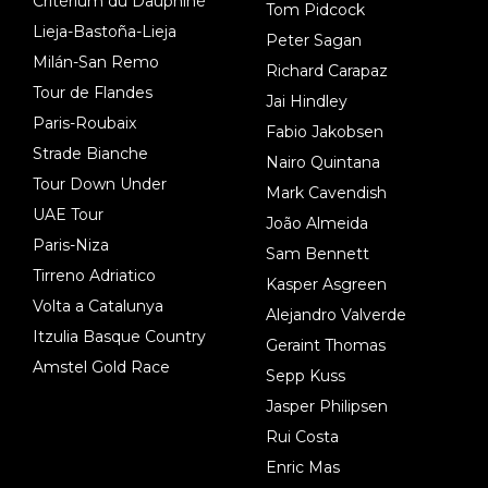
Critérium du Dauphiné
Tom Pidcock
Lieja-Bastoña-Lieja
Peter Sagan
Milán-San Remo
Richard Carapaz
Tour de Flandes
Jai Hindley
Paris-Roubaix
Fabio Jakobsen
Strade Bianche
Nairo Quintana
Tour Down Under
Mark Cavendish
UAE Tour
João Almeida
Paris-Niza
Sam Bennett
Tirreno Adriatico
Kasper Asgreen
Volta a Catalunya
Alejandro Valverde
Itzulia Basque Country
Geraint Thomas
Amstel Gold Race
Sepp Kuss
Jasper Philipsen
Rui Costa
Enric Mas