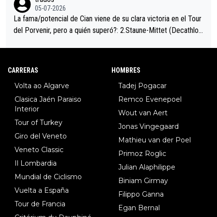
05-07-2026
La fama/potencial de Cian viene de su clara victoria en el Tour
del Porvenir, pero a quién superó?: 2.Staune-Mittet (Decathlon,
34º en el pasado Giro), 3.Hessmann (sí, Hessmann...), 4.Ryan (E
DF), 5.Piganzoli (Visma), 6.Fancellu (Ukyo), 7.Wilksch (Tudor),
8.Lenny Martinez (Bahrein), 9. Van Belle (Visma), 10. Vacek (Li
CARRERAS
HOMBRES
dl). A tiempo vista se obtiene mucha información...
Volta ao Algarve
Tadej Pogacar
Clasica Jaén Paraiso
Remco Evenepoel
Interior
Wout van Aert
Tour of Turkey
Jonas Vingegaard
Giro del Veneto
Mathieu van der Poel
Veneto Classic
Primoz Roglic
Il Lombardia
Julian Alaphilippe
Mundial de Ciclismo
Biniam Girmay
Vuelta a España
Filippo Ganna
Tour de Francia
Egan Bernal