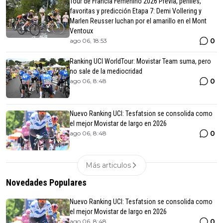
Tour de Francia Femenino 2026 Previa, perfiles,
favoritas y predicción Etapa 7: Demi Vollering y
Marlen Reusser luchan por el amarillo en el Mont
Ventoux
0
ago 06, 18:53
Ranking UCI WorldTour: Movistar Team suma, pero
no sale de la mediocridad
0
ago 06, 8:48
Nuevo Ranking UCI: Tesfatsion se consolida como
el mejor Movistar de largo en 2026
0
ago 06, 8:48
Más articulos
Novedades Populares
Nuevo Ranking UCI: Tesfatsion se consolida como
el mejor Movistar de largo en 2026
0
ago 06, 8:48