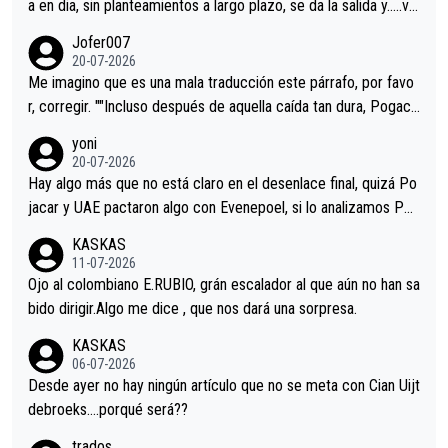
a en dia, sin planteamientos a largo plazo, se da la salida y…..ve
remos qué pasa.Hecho de menos esos directores , Langarica,
Jofer007
Minguez, Velez etc etc.Me da pena vivir estos momentos tan
20-07-2026
tristes sin victorias.
Me imagino que es una mala traducción este párrafo, por favo
r, corregir. ""Incluso después de aquella caída tan dura, Pogaca
r volvió a atacarle en un descenso durante el Giro y Vingegaard
yoni
permaneció pegado a su rueda. Parecía increíble la forma en l
20-07-2026
a que era capaz de controlar el miedo", recordó."
Hay algo más que no está claro en el desenlace final, quizá Po
jacar y UAE pactaron algo con Evenepoel, si lo analizamos Poj
acar no sprintó a tope y de hecho los últimos metros entra cas
KASKAS
i sin pedalear, luego está el saludo con Evenepoel dándose la
11-07-2026
mano de una manera muy fraternal, más allá de los típicos toqu
Ojo al colombiano E.RUBIO, grán escalador al que aún no han sa
es en el hombro con que saludaba a Vingegard. Ahí hubo una in
bido dirigir.Algo me dice , que nos dará una sorpresa.
trahistoria que nunca sabremos. Quién mucho abarca poco apri
KASKAS
eta, a ver si por querer poner a Del Toro con calzador en posi
06-07-2026
ción de podio UAE y Pojacar se van complicar el tour.
Desde ayer no hay ningún artículo que no se meta con Cian Uijt
debroeks….porqué será??
trados