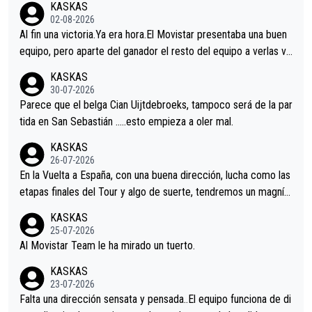
KASKAS
02-08-2026
Al fin una victoria.Ya era hora.El Movistar presentaba una buen
equipo, pero aparte del ganador el resto del equipo a verlas ve
nir.Repito aqui falta algo , y no es precisamente los corredore
KASKAS
s.La única buena noticia es la mejoría de Enric Más en San Seb
30-07-2026
astian.Si en la Vuelta a Burgos sigue la mejoría, podríamos ten
Parece que el belga Cian Uijtdebroeks, tampoco será de la par
er alguna sorpresa en la Vuelta.Ojalá.
tida en San Sebastián …..esto empieza a oler mal.
KASKAS
26-07-2026
En la Vuelta a España, con una buena dirección, lucha como las
etapas finales del Tour y algo de suerte, tendremos un magnífi
co resultado.Acepto apuestas………Suerte
KASKAS
25-07-2026
Al Movistar Team le ha mirado un tuerto.
KASKAS
23-07-2026
Falta una dirección sensata y pensada..El equipo funciona de di