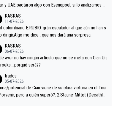
ar y UAE pactaron algo con Evenepoel, si lo analizamos P
ar no sprintó a tope y de hecho los últimos metros entra
KASKAS
 sin pedalear, luego está el saludo con Evenepoel dándose
11-07-2026
ano de una manera muy fraternal, más allá de los típicos t
al colombiano E.RUBIO, grán escalador al que aún no han s
s en el hombro con que saludaba a Vingegard. Ahí hubo u
abido dirigir.Algo me dice , que nos dará una sorpresa.
ntrahistoria que nunca sabremos. Quién mucho abarca poc
KASKAS
rieta, a ver si por querer poner a Del Toro con calzador e
06-07-2026
sición de podio UAE y Pojacar se van complicar el tour.
 ayer no hay ningún artículo que no se meta con Cian Uij
roeks….porqué será??
trados
05-07-2026
ama/potencial de Cian viene de su clara victoria en el Tour
Porvenir, pero a quién superó?: 2.Staune-Mittet (Decathlo
4º en el pasado Giro), 3.Hessmann (sí, Hessmann...), 4.Rya
DF), 5.Piganzoli (Visma), 6.Fancellu (Ukyo), 7.Wilksch (Tud
 8.Lenny Martinez (Bahrein), 9. Van Belle (Visma), 10. Vace
idl). A tiempo vista se obtiene mucha información...