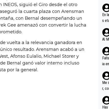
n INEOS, siguió el Giro desde el otro
o aseguró la cuarta plaza con Arensman
En l
montaña, con Bernal desempeñando un
s et
ek Gee amenazó con convertir la lucha
ífic
prometido.
Al M
e vuelta a la relevancia ganadora en
 único resultado. Arensman acabó a un
st, Afonso Eulalio, Michael Storer y
Falt
 de Bernal ganó valor interno incluso
ia e
a por la general.
erem
a, M
an tr
Me i
r, c
ar v
rd p
en l
Hay 