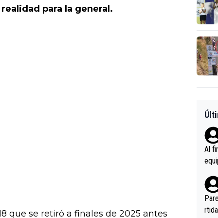
realidad para la general.
Últ
Al f
equi
enir
es.L
ebas
Pare
ener
rtid
 que se retiró a finales de 2025 antes