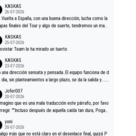
KASKAS
26-07-2026
a Vuelta a España, con una buena dirección, lucha como la
apas finales del Tour y algo de suerte, tendremos un magn
o resultado.Acepto apuestas………Suerte
KASKAS
25-07-2026
ovistar Team le ha mirado un tuerto.
KASKAS
23-07-2026
a una dirección sensata y pensada..El equipo funciona de d
n dia, sin planteamientos a largo plazo, se da la salida y…..v
os qué pasa.Hecho de menos esos directores , Langaric
Jofer007
inguez, Velez etc etc.Me da pena vivir estos momentos t
20-07-2026
istes sin victorias.
magino que es una mala traducción este párrafo, por favo
orregir. ""Incluso después de aquella caída tan dura, Pogac
olvió a atacarle en un descenso durante el Giro y Vingegaa
yoni
ermaneció pegado a su rueda. Parecía increíble la forma
20-07-2026
a que era capaz de controlar el miedo", recordó."
algo más que no está claro en el desenlace final, quizá P