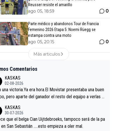
Reusser resiste el amarillo
0
ago 05, 18:59
Parte médico y abandonos Tour de Francia
Femenino 2026 Etapa 5: Noemi Rüegg se
estampa contra una moto
0
ago 05, 20:15
Más articulos
imos Comentarios
KASKAS
02-08-2026
in una victoria.Ya era hora.El Movistar presentaba una buen
po, pero aparte del ganador el resto del equipo a verlas v
.Repito aqui falta algo , y no es precisamente los corredor
KASKAS
a única buena noticia es la mejoría de Enric Más en San S
30-07-2026
tian.Si en la Vuelta a Burgos sigue la mejoría, podríamos t
ce que el belga Cian Uijtdebroeks, tampoco será de la pa
 alguna sorpresa en la Vuelta.Ojalá.
a en San Sebastián …..esto empieza a oler mal.