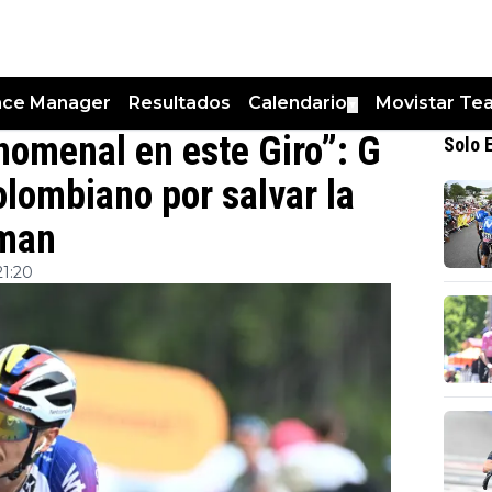
nce Manager
Resultados
Calendario
Movistar Te
▼
nomenal en este Giro”: G
Solo 
olombiano por salvar la
sman
21:20