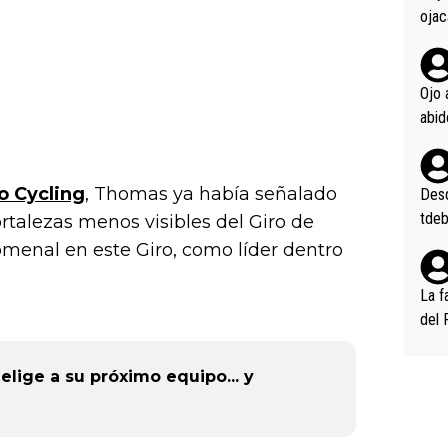
ojac
ojac
casi
la m
Ojo 
oque
na i
o ap
n po
o Cycling
, Thomas ya había señalado
Desde
tdeb
ortalezas menos visibles del Giro de
omenal en este Giro, como líder dentro
La f
del 
n, 3
n (E
 elige a su próximo equipo... y
or),
k (L