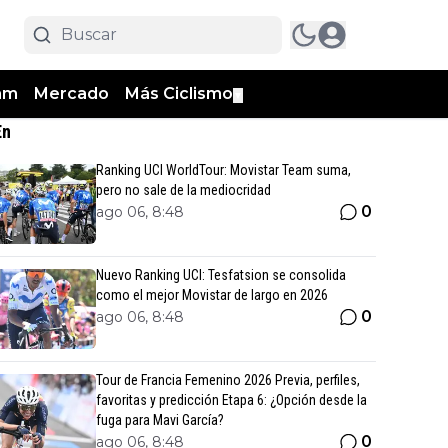
am
Mercado
Más Ciclismo
▼
En
Ranking UCI WorldTour: Movistar Team suma,
pero no sale de la mediocridad
0
ago 06, 8:48
Nuevo Ranking UCI: Tesfatsion se consolida
como el mejor Movistar de largo en 2026
0
ago 06, 8:48
Tour de Francia Femenino 2026 Previa, perfiles,
favoritas y predicción Etapa 6: ¿Opción desde la
fuga para Mavi García?
0
ago 06, 8:48