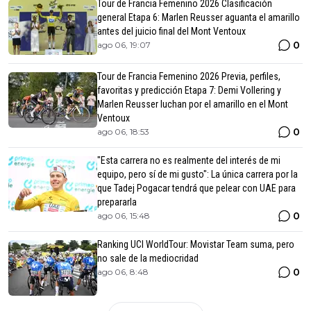
Tour de Francia Femenino 2026 Clasificación
general Etapa 6: Marlen Reusser aguanta el amarillo
antes del juicio final del Mont Ventoux
0
ago 06, 19:07
Tour de Francia Femenino 2026 Previa, perfiles,
favoritas y predicción Etapa 7: Demi Vollering y
Marlen Reusser luchan por el amarillo en el Mont
Ventoux
0
ago 06, 18:53
"Esta carrera no es realmente del interés de mi
equipo, pero sí de mi gusto": La única carrera por la
que Tadej Pogacar tendrá que pelear con UAE para
prepararla
0
ago 06, 15:48
Ranking UCI WorldTour: Movistar Team suma, pero
no sale de la mediocridad
0
ago 06, 8:48