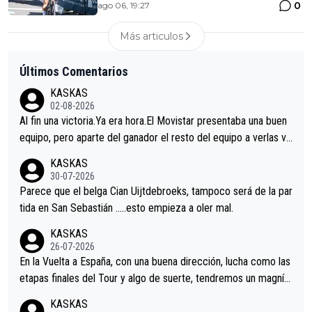
0
ago 06, 19:27
Más articulos
Últimos Comentarios
KASKAS
02-08-2026
Al fin una victoria.Ya era hora.El Movistar presentaba una buen
equipo, pero aparte del ganador el resto del equipo a verlas ve
nir.Repito aqui falta algo , y no es precisamente los corredore
KASKAS
s.La única buena noticia es la mejoría de Enric Más en San Seb
30-07-2026
astian.Si en la Vuelta a Burgos sigue la mejoría, podríamos ten
Parece que el belga Cian Uijtdebroeks, tampoco será de la par
er alguna sorpresa en la Vuelta.Ojalá.
tida en San Sebastián …..esto empieza a oler mal.
KASKAS
26-07-2026
En la Vuelta a España, con una buena dirección, lucha como las
etapas finales del Tour y algo de suerte, tendremos un magnífi
co resultado.Acepto apuestas………Suerte
KASKAS