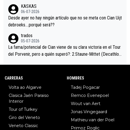
trahistoria que nunca sabremos. Quién mucho abarca poco apri
KASKAS
eta, a ver si por querer poner a Del Toro con calzador en posi
06-07-2026
ción de podio UAE y Pojacar se van complicar el tour.
Desde ayer no hay ningún artículo que no se meta con Cian Uijt
debroeks….porqué será??
trados
05-07-2026
La fama/potencial de Cian viene de su clara victoria en el Tour
del Porvenir, pero a quién superó?: 2.Staune-Mittet (Decathlon,
34º en el pasado Giro), 3.Hessmann (sí, Hessmann...), 4.Ryan (E
DF), 5.Piganzoli (Visma), 6.Fancellu (Ukyo), 7.Wilksch (Tudor),
8.Lenny Martinez (Bahrein), 9. Van Belle (Visma), 10. Vacek (Li
CARRERAS
HOMBRES
dl). A tiempo vista se obtiene mucha información...
Volta ao Algarve
Tadej Pogacar
Clasica Jaén Paraiso
Remco Evenepoel
Interior
Wout van Aert
Tour of Turkey
Jonas Vingegaard
Giro del Veneto
Mathieu van der Poel
Veneto Classic
Primoz Roglic