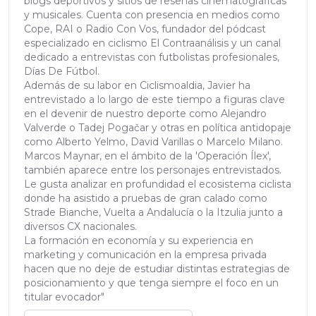
blogs deportivos y sitios de reseñas cinematográficas
y musicales. Cuenta con presencia en medios como
Cope, RAI o Radio Con Vos, fundador del pódcast
especializado en ciclismo El Contraanálisis y un canal
dedicado a entrevistas con futbolistas profesionales,
Días De Fútbol.
Además de su labor en Ciclismoaldia, Javier ha
entrevistado a lo largo de este tiempo a figuras clave
en el devenir de nuestro deporte como Alejandro
Valverde o Tadej Pogačar y otras en política antidopaje
como Alberto Yelmo, David Varillas o Marcelo Milano.
Marcos Maynar, en el ámbito de la 'Operación Ílex',
también aparece entre los personajes entrevistados.
Le gusta analizar en profundidad el ecosistema ciclista
donde ha asistido a pruebas de gran calado como
Strade Bianche, Vuelta a Andalucía o la Itzulia junto a
diversos CX nacionales.
La formación en economía y su experiencia en
marketing y comunicación en la empresa privada
hacen que no deje de estudiar distintas estrategias de
posicionamiento y que tenga siempre el foco en un
titular evocador"