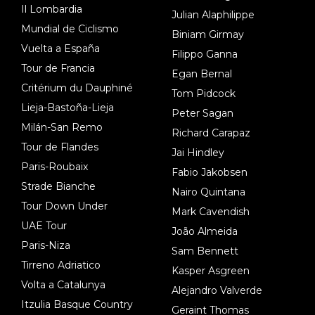
Il Lombardia
Julian Alaphilippe
Mundial de Ciclismo
Biniam Girmay
Vuelta a España
Filippo Ganna
Tour de Francia
Egan Bernal
Critérium du Dauphiné
Tom Pidcock
Lieja-Bastoña-Lieja
Peter Sagan
Milán-San Remo
Richard Carapaz
Tour de Flandes
Jai Hindley
Paris-Roubaix
Fabio Jakobsen
Strade Bianche
Nairo Quintana
Tour Down Under
Mark Cavendish
UAE Tour
João Almeida
Paris-Niza
Sam Bennett
Tirreno Adriatico
Kasper Asgreen
Volta a Catalunya
Alejandro Valverde
Itzulia Basque Country
Geraint Thomas