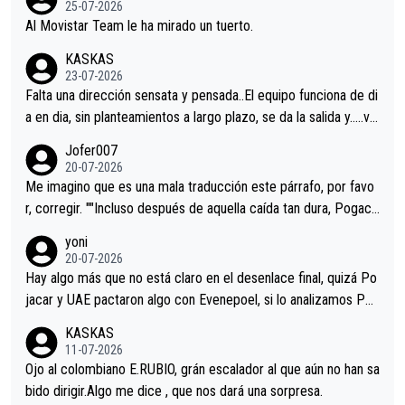
25-07-2026
Al Movistar Team le ha mirado un tuerto.
KASKAS
23-07-2026
Falta una dirección sensata y pensada..El equipo funciona de di
a en dia, sin planteamientos a largo plazo, se da la salida y…..ve
remos qué pasa.Hecho de menos esos directores , Langarica,
Jofer007
Minguez, Velez etc etc.Me da pena vivir estos momentos tan
20-07-2026
tristes sin victorias.
Me imagino que es una mala traducción este párrafo, por favo
r, corregir. ""Incluso después de aquella caída tan dura, Pogaca
r volvió a atacarle en un descenso durante el Giro y Vingegaard
yoni
permaneció pegado a su rueda. Parecía increíble la forma en l
20-07-2026
a que era capaz de controlar el miedo", recordó."
Hay algo más que no está claro en el desenlace final, quizá Po
jacar y UAE pactaron algo con Evenepoel, si lo analizamos Poj
acar no sprintó a tope y de hecho los últimos metros entra cas
KASKAS
i sin pedalear, luego está el saludo con Evenepoel dándose la
11-07-2026
mano de una manera muy fraternal, más allá de los típicos toqu
Ojo al colombiano E.RUBIO, grán escalador al que aún no han sa
es en el hombro con que saludaba a Vingegard. Ahí hubo una in
bido dirigir.Algo me dice , que nos dará una sorpresa.