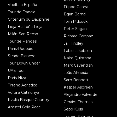
Vuelta a España
Filippo Ganna
Tour de Francia
Egan Bernal
Critérium du Dauphiné
Tom Pidcock
Lieja-Bastoña-Lieja
Peter Sagan
Milán-San Remo
Richard Carapaz
Tour de Flandes
Jai Hindley
Paris-Roubaix
Fabio Jakobsen
Strade Bianche
Nairo Quintana
Tour Down Under
Mark Cavendish
UAE Tour
João Almeida
Paris-Niza
Sam Bennett
Tirreno Adriatico
Kasper Asgreen
Volta a Catalunya
Alejandro Valverde
Itzulia Basque Country
Geraint Thomas
Amstel Gold Race
Sepp Kuss
Jasper Philipsen