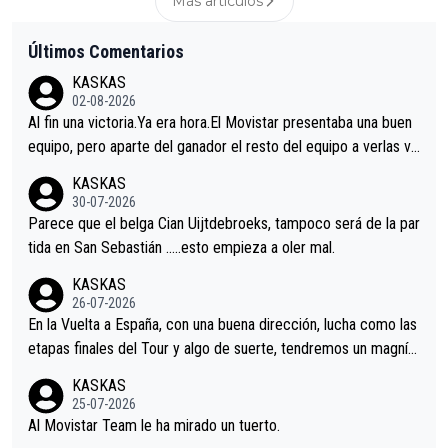
Más articulos
Últimos Comentarios
KASKAS
02-08-2026
Al fin una victoria.Ya era hora.El Movistar presentaba una buen
equipo, pero aparte del ganador el resto del equipo a verlas ve
nir.Repito aqui falta algo , y no es precisamente los corredore
KASKAS
s.La única buena noticia es la mejoría de Enric Más en San Seb
30-07-2026
astian.Si en la Vuelta a Burgos sigue la mejoría, podríamos ten
Parece que el belga Cian Uijtdebroeks, tampoco será de la par
er alguna sorpresa en la Vuelta.Ojalá.
tida en San Sebastián …..esto empieza a oler mal.
KASKAS
26-07-2026
En la Vuelta a España, con una buena dirección, lucha como las
etapas finales del Tour y algo de suerte, tendremos un magnífi
co resultado.Acepto apuestas………Suerte
KASKAS
25-07-2026
Al Movistar Team le ha mirado un tuerto.