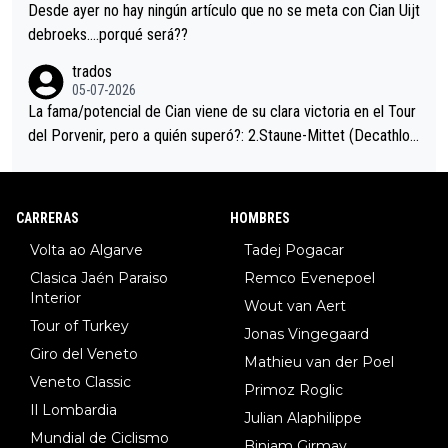
ción de podio UAE y Pojacar se van complicar el tour.
Desde ayer no hay ningún artículo que no se meta con Cian Uijt
debroeks….porqué será??
trados
05-07-2026
La fama/potencial de Cian viene de su clara victoria en el Tour
del Porvenir, pero a quién superó?: 2.Staune-Mittet (Decathlon,
34º en el pasado Giro), 3.Hessmann (sí, Hessmann...), 4.Ryan (E
DF), 5.Piganzoli (Visma), 6.Fancellu (Ukyo), 7.Wilksch (Tudor),
8.Lenny Martinez (Bahrein), 9. Van Belle (Visma), 10. Vacek (Li
CARRERAS
HOMBRES
dl). A tiempo vista se obtiene mucha información...
Volta ao Algarve
Tadej Pogacar
Clasica Jaén Paraiso
Remco Evenepoel
Interior
Wout van Aert
Tour of Turkey
Jonas Vingegaard
Giro del Veneto
Mathieu van der Poel
Veneto Classic
Primoz Roglic
Il Lombardia
Julian Alaphilippe
Mundial de Ciclismo
Biniam Girmay