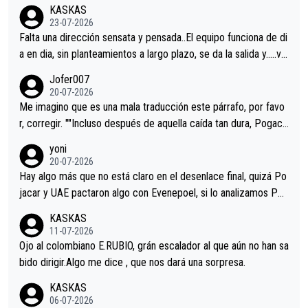
KASKAS
23-07-2026
Falta una dirección sensata y pensada..El equipo funciona de di
a en dia, sin planteamientos a largo plazo, se da la salida y…..ve
remos qué pasa.Hecho de menos esos directores , Langarica,
Jofer007
Minguez, Velez etc etc.Me da pena vivir estos momentos tan
20-07-2026
tristes sin victorias.
Me imagino que es una mala traducción este párrafo, por favo
r, corregir. ""Incluso después de aquella caída tan dura, Pogaca
r volvió a atacarle en un descenso durante el Giro y Vingegaard
yoni
permaneció pegado a su rueda. Parecía increíble la forma en l
20-07-2026
a que era capaz de controlar el miedo", recordó."
Hay algo más que no está claro en el desenlace final, quizá Po
jacar y UAE pactaron algo con Evenepoel, si lo analizamos Poj
acar no sprintó a tope y de hecho los últimos metros entra cas
KASKAS
i sin pedalear, luego está el saludo con Evenepoel dándose la
11-07-2026
mano de una manera muy fraternal, más allá de los típicos toqu
Ojo al colombiano E.RUBIO, grán escalador al que aún no han sa
es en el hombro con que saludaba a Vingegard. Ahí hubo una in
bido dirigir.Algo me dice , que nos dará una sorpresa.
trahistoria que nunca sabremos. Quién mucho abarca poco apri
KASKAS
eta, a ver si por querer poner a Del Toro con calzador en posi
06-07-2026