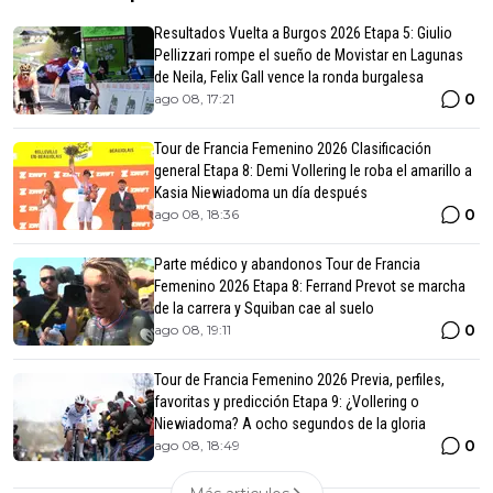
Resultados Vuelta a Burgos 2026 Etapa 5: Giulio
Pellizzari rompe el sueño de Movistar en Lagunas
de Neila, Felix Gall vence la ronda burgalesa
0
ago 08, 17:21
Tour de Francia Femenino 2026 Clasificación
general Etapa 8: Demi Vollering le roba el amarillo a
Kasia Niewiadoma un día después
0
ago 08, 18:36
Parte médico y abandonos Tour de Francia
Femenino 2026 Etapa 8: Ferrand Prevot se marcha
de la carrera y Squiban cae al suelo
0
ago 08, 19:11
Tour de Francia Femenino 2026 Previa, perfiles,
favoritas y predicción Etapa 9: ¿Vollering o
Niewiadoma? A ocho segundos de la gloria
0
ago 08, 18:49