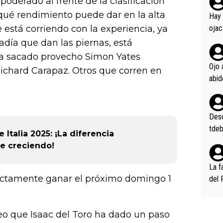
poderado al frente de la clasificación
rd p
en l
qué rendimiento puede dar en la alta
Hay 
stá corriendo con la experiencia, ya
ojac
ojac
sadía que dan las piernas, está
casi
ha sacado provecho Simon Yates
la m
Ojo 
chard Carapaz. Otros que corren en
oque
na i
o ap
n po
Desde
tdeb
 Italia 2025: ¡La diferencia
ue creciendo!
La f
ectamente ganar el próximo domingo 1
del 
n, 3
n (E
reo que Isaac del Toro ha dado un paso
or),