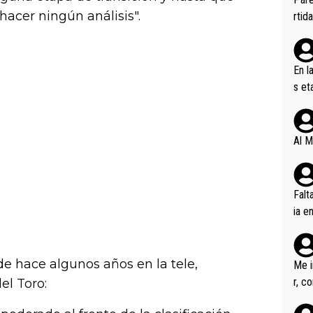
ener
hacer ningún análisis".
rtid
En l
s et
ífic
Al M
Falt
ia e
erem
a, M
an tr
de hace algunos años en la tele,
Me i
r, c
el Toro:
ar v