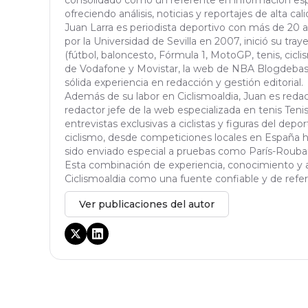
consolidado como un referente en información espe
ofreciendo análisis, noticias y reportajes de alta cali
Juan Larra es periodista deportivo con más de 20 
por la Universidad de Sevilla en 2007, inició su tra
(fútbol, baloncesto, Fórmula 1, MotoGP, tenis, ciclis
de Vodafone y Movistar, la web de NBA Blogdebask
sólida experiencia en redacción y gestión editorial.
Además de su labor en Ciclismoaldia, Juan es red
redactor jefe de la web especializada en tenis Tenisa
entrevistas exclusivas a ciclistas y figuras del dep
ciclismo, desde competiciones locales en España h
sido enviado especial a pruebas como París-Roubaix,
Esta combinación de experiencia, conocimiento y a
Ciclismoaldia como una fuente confiable y de refere
Ver publicaciones del autor