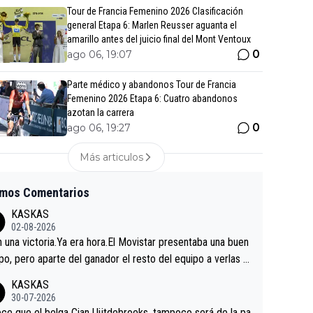
Tour de Francia Femenino 2026 Clasificación
general Etapa 6: Marlen Reusser aguanta el
amarillo antes del juicio final del Mont Ventoux
0
ago 06, 19:07
Parte médico y abandonos Tour de Francia
Femenino 2026 Etapa 6: Cuatro abandonos
azotan la carrera
0
ago 06, 19:27
Más articulos
imos Comentarios
KASKAS
02-08-2026
in una victoria.Ya era hora.El Movistar presentaba una buen
po, pero aparte del ganador el resto del equipo a verlas v
.Repito aqui falta algo , y no es precisamente los corredor
KASKAS
a única buena noticia es la mejoría de Enric Más en San S
30-07-2026
tian.Si en la Vuelta a Burgos sigue la mejoría, podríamos t
ce que el belga Cian Uijtdebroeks, tampoco será de la pa