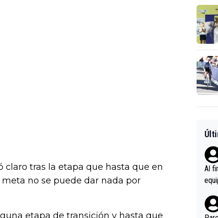
Últ
jó claro tras la etapa que hasta que en
Al f
de meta no se puede dar nada por
equi
enir
es.L
inguna etapa de transición y hasta que
ebas
Pare