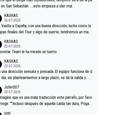
 alguna sorpresa en la Vuelta.Ojalá.
a en San Sebastián …..esto empieza a oler mal.
KASKAS
26-07-2026
a Vuelta a España, con una buena dirección, lucha como la
apas finales del Tour y algo de suerte, tendremos un magn
o resultado.Acepto apuestas………Suerte
KASKAS
25-07-2026
ovistar Team le ha mirado un tuerto.
KASKAS
23-07-2026
a una dirección sensata y pensada..El equipo funciona de d
n dia, sin planteamientos a largo plazo, se da la salida y…..v
os qué pasa.Hecho de menos esos directores , Langaric
Jofer007
inguez, Velez etc etc.Me da pena vivir estos momentos t
20-07-2026
istes sin victorias.
magino que es una mala traducción este párrafo, por favo
orregir. ""Incluso después de aquella caída tan dura, Pogac
olvió a atacarle en un descenso durante el Giro y Vingegaa
yoni