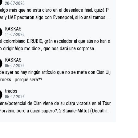
ermaneció pegado a su rueda. Parecía increíble la forma
20-07-2026
a que era capaz de controlar el miedo", recordó."
algo más que no está claro en el desenlace final, quizá P
ar y UAE pactaron algo con Evenepoel, si lo analizamos P
ar no sprintó a tope y de hecho los últimos metros entra
KASKAS
 sin pedalear, luego está el saludo con Evenepoel dándose
11-07-2026
ano de una manera muy fraternal, más allá de los típicos t
al colombiano E.RUBIO, grán escalador al que aún no han s
s en el hombro con que saludaba a Vingegard. Ahí hubo u
abido dirigir.Algo me dice , que nos dará una sorpresa.
ntrahistoria que nunca sabremos. Quién mucho abarca poc
KASKAS
rieta, a ver si por querer poner a Del Toro con calzador e
06-07-2026
sición de podio UAE y Pojacar se van complicar el tour.
 ayer no hay ningún artículo que no se meta con Cian Uij
roeks….porqué será??
trados
05-07-2026
ama/potencial de Cian viene de su clara victoria en el Tour
Porvenir, pero a quién superó?: 2.Staune-Mittet (Decathlo
4º en el pasado Giro), 3.Hessmann (sí, Hessmann...), 4.Rya
DF), 5.Piganzoli (Visma), 6.Fancellu (Ukyo), 7.Wilksch (Tud
 8.Lenny Martinez (Bahrein), 9. Van Belle (Visma), 10. Vace