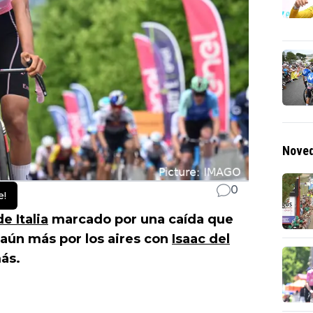
Noved
0
e!
e Italia
marcado por una caída que
a aún más por los aires con
Isaac del
ás.