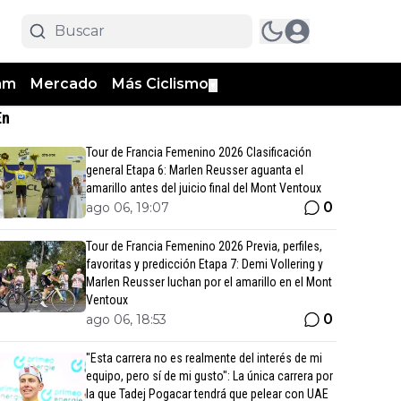
am
Mercado
Más Ciclismo
▼
En
Tour de Francia Femenino 2026 Clasificación
general Etapa 6: Marlen Reusser aguanta el
amarillo antes del juicio final del Mont Ventoux
0
ago 06, 19:07
Tour de Francia Femenino 2026 Previa, perfiles,
favoritas y predicción Etapa 7: Demi Vollering y
Marlen Reusser luchan por el amarillo en el Mont
Ventoux
0
ago 06, 18:53
"Esta carrera no es realmente del interés de mi
equipo, pero sí de mi gusto": La única carrera por
la que Tadej Pogacar tendrá que pelear con UAE