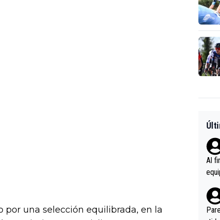
Últ
Al f
equi
enir
es.L
ebas
 por una selección equilibrada, en la
Pare
ener