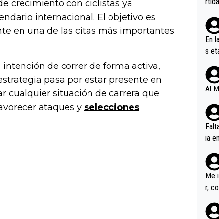
rtid
e crecimiento con ciclistas ya
ndario internacional. El objetivo es
ante en una de las citas más importantes
En l
s et
ífic
 intención de correr de forma activa,
a estrategia pasa por estar presente en
Al M
r cualquier situación de carrera que
favorecer ataques y
selecciones
Falt
ia e
erem
a, M
an tr
Me i
r, c
ar v
rd p