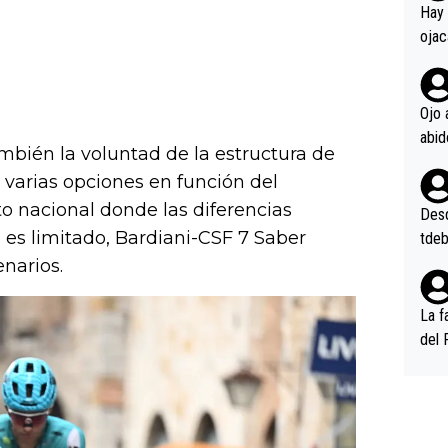
en l
Hay 
ojac
ojac
casi
la m
Ojo 
oque
ambién la voluntad de la estructura de
na i
varias opciones en función del
o ap
n po
o nacional donde las diferencias
Desde
a es limitado, Bardiani-CSF 7 Saber
tdeb
enarios.
La f
del 
n, 3
n (E
or),
k (L