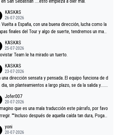
a en San Sebastián …..esto empieza a oler mal.
KASKAS
26-07-2026
a Vuelta a España, con una buena dirección, lucha como la
apas finales del Tour y algo de suerte, tendremos un magn
o resultado.Acepto apuestas………Suerte
KASKAS
25-07-2026
ovistar Team le ha mirado un tuerto.
KASKAS
23-07-2026
a una dirección sensata y pensada..El equipo funciona de d
n dia, sin planteamientos a largo plazo, se da la salida y…..v
os qué pasa.Hecho de menos esos directores , Langaric
Jofer007
inguez, Velez etc etc.Me da pena vivir estos momentos t
20-07-2026
istes sin victorias.
magino que es una mala traducción este párrafo, por favo
orregir. ""Incluso después de aquella caída tan dura, Pogac
olvió a atacarle en un descenso durante el Giro y Vingegaa
yoni
ermaneció pegado a su rueda. Parecía increíble la forma
20-07-2026