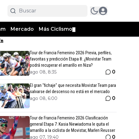
am
Mercado
Más Ciclismo
▼
En
Tour de Francia Femenino 2026 Previa, perfiles,
favoritas y predicción Etapa 8: ¿Movistar Team
podrá recuperar el amarillo en Niza?
0
ago 08, 8:35
El gran "fichaje" que necesita Movistar Team para
salvarse del descenso no está en el mercado
0
ago 08, 6:00
Tour de Francia Femenino 2026 Clasificación
general Etapa 7: Kasia Niewiadoma le quita el
amarillo a la ciclista de Movistar, Marlen Reusser
0
ago 07, 19:40