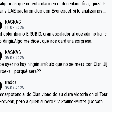
a que era capaz de controlar el miedo", recordó."
algo más que no está claro en el desenlace final, quizá P
ar y UAE pactaron algo con Evenepoel, si lo analizamos P
ar no sprintó a tope y de hecho los últimos metros entra
KASKAS
 sin pedalear, luego está el saludo con Evenepoel dándose
11-07-2026
ano de una manera muy fraternal, más allá de los típicos t
al colombiano E.RUBIO, grán escalador al que aún no han s
s en el hombro con que saludaba a Vingegard. Ahí hubo u
abido dirigir.Algo me dice , que nos dará una sorpresa.
ntrahistoria que nunca sabremos. Quién mucho abarca poc
KASKAS
rieta, a ver si por querer poner a Del Toro con calzador e
06-07-2026
sición de podio UAE y Pojacar se van complicar el tour.
 ayer no hay ningún artículo que no se meta con Cian Uij
roeks….porqué será??
trados
05-07-2026
ama/potencial de Cian viene de su clara victoria en el Tour
Porvenir, pero a quién superó?: 2.Staune-Mittet (Decathlo
4º en el pasado Giro), 3.Hessmann (sí, Hessmann...), 4.Rya
DF), 5.Piganzoli (Visma), 6.Fancellu (Ukyo), 7.Wilksch (Tud
 8.Lenny Martinez (Bahrein), 9. Van Belle (Visma), 10. Vace
idl). A tiempo vista se obtiene mucha información...