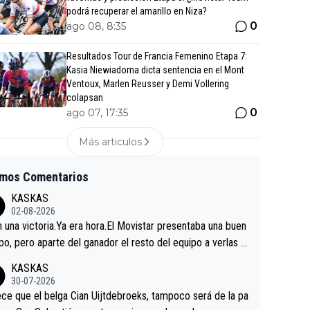
podrá recuperar el amarillo en Niza?
0
ago 08, 8:35
Resultados Tour de Francia Femenino Etapa 7:
Kasia Niewiadoma dicta sentencia en el Mont
Ventoux, Marlen Reusser y Demi Vollering
colapsan
0
ago 07, 17:35
Más articulos
imos Comentarios
KASKAS
02-08-2026
in una victoria.Ya era hora.El Movistar presentaba una buen
po, pero aparte del ganador el resto del equipo a verlas v
.Repito aqui falta algo , y no es precisamente los corredor
KASKAS
a única buena noticia es la mejoría de Enric Más en San S
30-07-2026
tian.Si en la Vuelta a Burgos sigue la mejoría, podríamos t
ce que el belga Cian Uijtdebroeks, tampoco será de la pa
 alguna sorpresa en la Vuelta.Ojalá.