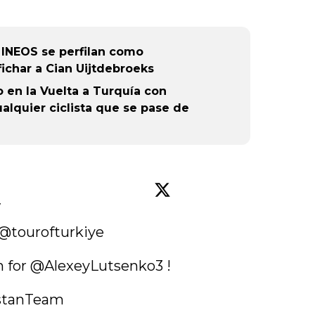
e INEOS se perfilan como
fichar a Cian Uijtdebroeks
 en la Vuelta a Turquía con
alquier ciclista que se pase de
w
@tourofturkiye
 for 
@AlexeyLutsenko3
 !

stanTeam