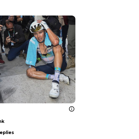
nk
eplies