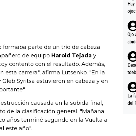
en l
Hay 
ojac
ojac
casi
la m
Ojo 
oque
o formaba parte de un trío de cabeza
na i
o ap
mpañero de equipo
Harold Tejada
y
n po
oy contento con el resultado. Además,
Desde
esta carrera", afirma Lutsenko. "En la
tdeb
y Gleb Syritsa estuvieron en cabeza y en
portante".
La f
estrucción causada en la subida final,
del 
n, 3
o de la clasificación general. "Mañana
n (E
co años terminé segundo en la Vuelta a
or),
al este año".
k (L