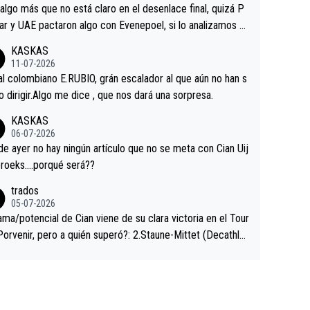
a que era capaz de controlar el miedo", recordó."
algo más que no está claro en el desenlace final, quizá P
ar y UAE pactaron algo con Evenepoel, si lo analizamos P
ar no sprintó a tope y de hecho los últimos metros entra
KASKAS
 sin pedalear, luego está el saludo con Evenepoel dándose
11-07-2026
ano de una manera muy fraternal, más allá de los típicos t
al colombiano E.RUBIO, grán escalador al que aún no han s
s en el hombro con que saludaba a Vingegard. Ahí hubo u
abido dirigir.Algo me dice , que nos dará una sorpresa.
ntrahistoria que nunca sabremos. Quién mucho abarca poc
KASKAS
rieta, a ver si por querer poner a Del Toro con calzador e
06-07-2026
sición de podio UAE y Pojacar se van complicar el tour.
 ayer no hay ningún artículo que no se meta con Cian Uij
roeks….porqué será??
trados
05-07-2026
ama/potencial de Cian viene de su clara victoria en el Tour
Porvenir, pero a quién superó?: 2.Staune-Mittet (Decathlo
4º en el pasado Giro), 3.Hessmann (sí, Hessmann...), 4.Rya
DF), 5.Piganzoli (Visma), 6.Fancellu (Ukyo), 7.Wilksch (Tud
 8.Lenny Martinez (Bahrein), 9. Van Belle (Visma), 10. Vace
idl). A tiempo vista se obtiene mucha información...