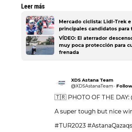
Leer más
Mercado ciclista: Lidl-Trek 
principales candidatos para 
VÍDEO: El aterrador descenso
muy poca protección para cu
frenada
XDS Astana Team
@
XDSAstanaTeam
·
Follo
🇹🇷 PHOTO OF THE DAY: 
A super tough but nice win
#TUR2023
#AstanaQazaq