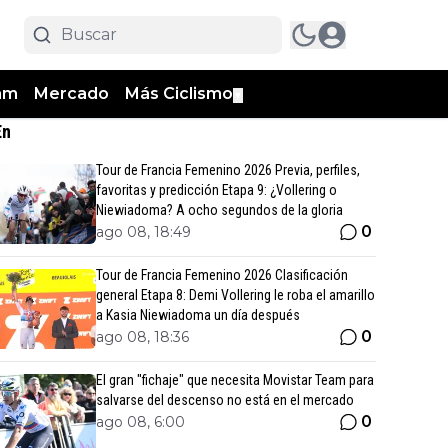
am
Mercado
Más Ciclismo
▼
En
Tour de Francia Femenino 2026 Previa, perfiles,
favoritas y predicción Etapa 9: ¿Vollering o
Niewiadoma? A ocho segundos de la gloria
0
ago 08, 18:49
Tour de Francia Femenino 2026 Clasificación
general Etapa 8: Demi Vollering le roba el amarillo
a Kasia Niewiadoma un día después
0
ago 08, 18:36
El gran "fichaje" que necesita Movistar Team para
salvarse del descenso no está en el mercado
0
ago 08, 6:00