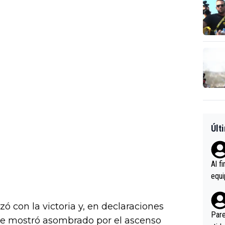
Últ
Al f
equi
enir
es.L
ó con la victoria y, en declaraciones
ebas
Pare
 se mostró asombrado por el ascenso
ener