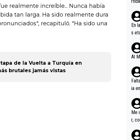
rtid
fue realmente increíble... Nunca había
bida tan larga. Ha sido realmente dura
onunciados", recapituló. "Ha sido una
En l
s et
ífic
Al M
tapa de la Vuelta a Turquía en
ás brutales jamás vistas
Falt
ia e
erem
a, M
an tr
Me i
r, c
ar v
rd p