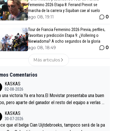
Femenino 2026 Etapa 8: Ferrand Prevot se
marcha de la carrera y Squiban cae al suelo
0
ago 08, 19:11
Tour de Francia Femenino 2026 Previa, perfiles,
favoritas y predicción Etapa 9: ¿Vollering o
Niewiadoma? A ocho segundos de la gloria
0
ago 08, 18:49
Más articulos
imos Comentarios
KASKAS
02-08-2026
in una victoria.Ya era hora.El Movistar presentaba una buen
po, pero aparte del ganador el resto del equipo a verlas v
.Repito aqui falta algo , y no es precisamente los corredor
KASKAS
a única buena noticia es la mejoría de Enric Más en San S
30-07-2026
tian.Si en la Vuelta a Burgos sigue la mejoría, podríamos t
ce que el belga Cian Uijtdebroeks, tampoco será de la pa
 alguna sorpresa en la Vuelta.Ojalá.