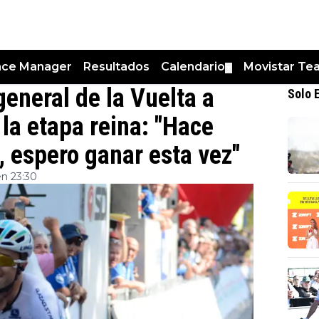
nce Manager
Resultados
Calendario
Movistar Te
▼
general de la Vuelta a
Solo 
 la etapa reina: "Hace
 espero ganar esta vez"
en 23:30