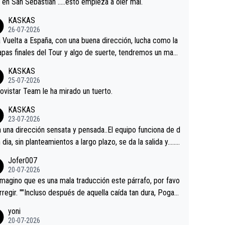
a en San Sebastián …..esto empieza a oler mal.
KASKAS
26-07-2026
a Vuelta a España, con una buena dirección, lucha como la
apas finales del Tour y algo de suerte, tendremos un magn
o resultado.Acepto apuestas………Suerte
KASKAS
25-07-2026
ovistar Team le ha mirado un tuerto.
KASKAS
23-07-2026
a una dirección sensata y pensada..El equipo funciona de d
n dia, sin planteamientos a largo plazo, se da la salida y…..v
os qué pasa.Hecho de menos esos directores , Langaric
Jofer007
inguez, Velez etc etc.Me da pena vivir estos momentos t
20-07-2026
istes sin victorias.
magino que es una mala traducción este párrafo, por favo
orregir. ""Incluso después de aquella caída tan dura, Pogac
olvió a atacarle en un descenso durante el Giro y Vingegaa
yoni
ermaneció pegado a su rueda. Parecía increíble la forma
20-07-2026