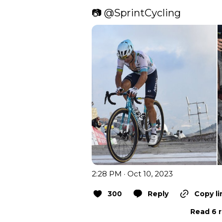
📷 
@SprintCycling
2:28 PM · Oct 10, 2023
300
Reply
Copy li
Read 6 r