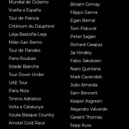
Mundial de Ciclismo
Biniam Girmay
Vuelta a España
Filippo Ganna
Tour de Francia
Egan Bernal
Critérium du Dauphiné
Tom Pidcock
Lieja-Bastoña-Lieja
Peter Sagan
Milán-San Remo
Richard Carapaz
Tour de Flandes
Jai Hindley
Paris-Roubaix
Fabio Jakobsen
Strade Bianche
Nairo Quintana
Tour Down Under
Mark Cavendish
UAE Tour
João Almeida
Paris-Niza
Sam Bennett
Tirreno Adriatico
Kasper Asgreen
Volta a Catalunya
Alejandro Valverde
Itzulia Basque Country
Geraint Thomas
Amstel Gold Race
Sepp Kuss