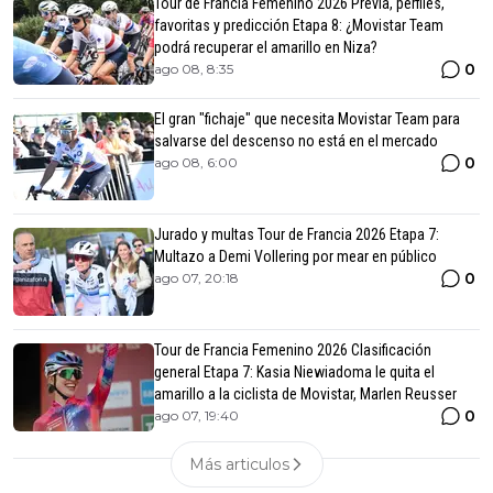
Tour de Francia Femenino 2026 Previa, perfiles,
favoritas y predicción Etapa 8: ¿Movistar Team
podrá recuperar el amarillo en Niza?
0
ago 08, 8:35
El gran "fichaje" que necesita Movistar Team para
salvarse del descenso no está en el mercado
0
ago 08, 6:00
Jurado y multas Tour de Francia 2026 Etapa 7:
Multazo a Demi Vollering por mear en público
0
ago 07, 20:18
Tour de Francia Femenino 2026 Clasificación
general Etapa 7: Kasia Niewiadoma le quita el
amarillo a la ciclista de Movistar, Marlen Reusser
0
ago 07, 19:40
Más articulos