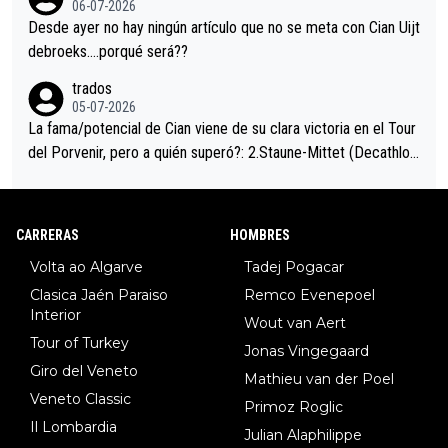
06-07-2026
ción de podio UAE y Pojacar se van complicar el tour.
Desde ayer no hay ningún artículo que no se meta con Cian Uijt
debroeks….porqué será??
trados
05-07-2026
La fama/potencial de Cian viene de su clara victoria en el Tour
del Porvenir, pero a quién superó?: 2.Staune-Mittet (Decathlon,
34º en el pasado Giro), 3.Hessmann (sí, Hessmann...), 4.Ryan (E
DF), 5.Piganzoli (Visma), 6.Fancellu (Ukyo), 7.Wilksch (Tudor),
8.Lenny Martinez (Bahrein), 9. Van Belle (Visma), 10. Vacek (Li
CARRERAS
HOMBRES
dl). A tiempo vista se obtiene mucha información...
Volta ao Algarve
Tadej Pogacar
Clasica Jaén Paraiso
Remco Evenepoel
Interior
Wout van Aert
Tour of Turkey
Jonas Vingegaard
Giro del Veneto
Mathieu van der Poel
Veneto Classic
Primoz Roglic
Il Lombardia
Julian Alaphilippe