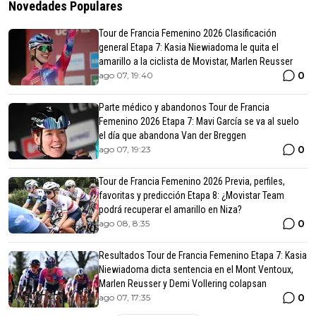
Novedades Populares
Tour de Francia Femenino 2026 Clasificación
general Etapa 7: Kasia Niewiadoma le quita el
amarillo a la ciclista de Movistar, Marlen Reusser
0
ago 07, 19:40
Parte médico y abandonos Tour de Francia
Femenino 2026 Etapa 7: Mavi García se va al suelo
el día que abandona Van der Breggen
0
ago 07, 19:23
Tour de Francia Femenino 2026 Previa, perfiles,
favoritas y predicción Etapa 8: ¿Movistar Team
podrá recuperar el amarillo en Niza?
0
ago 08, 8:35
Resultados Tour de Francia Femenino Etapa 7: Kasia
Niewiadoma dicta sentencia en el Mont Ventoux,
Marlen Reusser y Demi Vollering colapsan
0
ago 07, 17:35