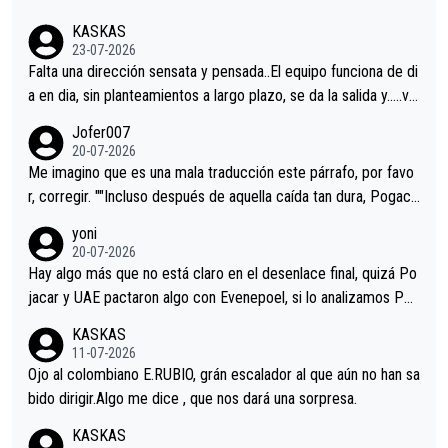
KASKAS
23-07-2026
Falta una dirección sensata y pensada..El equipo funciona de di
a en dia, sin planteamientos a largo plazo, se da la salida y…..ve
remos qué pasa.Hecho de menos esos directores , Langarica,
Jofer007
Minguez, Velez etc etc.Me da pena vivir estos momentos tan
20-07-2026
tristes sin victorias.
Me imagino que es una mala traducción este párrafo, por favo
r, corregir. ""Incluso después de aquella caída tan dura, Pogaca
r volvió a atacarle en un descenso durante el Giro y Vingegaard
yoni
permaneció pegado a su rueda. Parecía increíble la forma en l
20-07-2026
a que era capaz de controlar el miedo", recordó."
Hay algo más que no está claro en el desenlace final, quizá Po
jacar y UAE pactaron algo con Evenepoel, si lo analizamos Poj
acar no sprintó a tope y de hecho los últimos metros entra cas
KASKAS
i sin pedalear, luego está el saludo con Evenepoel dándose la
11-07-2026
mano de una manera muy fraternal, más allá de los típicos toqu
Ojo al colombiano E.RUBIO, grán escalador al que aún no han sa
es en el hombro con que saludaba a Vingegard. Ahí hubo una in
bido dirigir.Algo me dice , que nos dará una sorpresa.
trahistoria que nunca sabremos. Quién mucho abarca poco apri
KASKAS
eta, a ver si por querer poner a Del Toro con calzador en posi