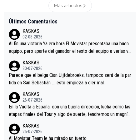
Más articulos
Últimos Comentarios
KASKAS
02-08-2026
Al fin una victoria.Ya era hora.El Movistar presentaba una buen
equipo, pero aparte del ganador el resto del equipo a verlas ve
nir.Repito aqui falta algo , y no es precisamente los corredore
KASKAS
s.La única buena noticia es la mejoría de Enric Más en San Seb
30-07-2026
astian.Si en la Vuelta a Burgos sigue la mejoría, podríamos ten
Parece que el belga Cian Uijtdebroeks, tampoco será de la par
er alguna sorpresa en la Vuelta.Ojalá.
tida en San Sebastián …..esto empieza a oler mal.
KASKAS
26-07-2026
En la Vuelta a España, con una buena dirección, lucha como las
etapas finales del Tour y algo de suerte, tendremos un magnífi
co resultado.Acepto apuestas………Suerte
KASKAS
25-07-2026
Al Movistar Team le ha mirado un tuerto.