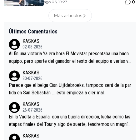
0
ago 06, 19:27
Más articulos
Últimos Comentarios
KASKAS
02-08-2026
Al fin una victoria.Ya era hora.El Movistar presentaba una buen
equipo, pero aparte del ganador el resto del equipo a verlas ve
nir.Repito aqui falta algo , y no es precisamente los corredore
KASKAS
s.La única buena noticia es la mejoría de Enric Más en San Seb
30-07-2026
astian.Si en la Vuelta a Burgos sigue la mejoría, podríamos ten
Parece que el belga Cian Uijtdebroeks, tampoco será de la par
er alguna sorpresa en la Vuelta.Ojalá.
tida en San Sebastián …..esto empieza a oler mal.
KASKAS
26-07-2026
En la Vuelta a España, con una buena dirección, lucha como las
etapas finales del Tour y algo de suerte, tendremos un magnífi
co resultado.Acepto apuestas………Suerte
KASKAS