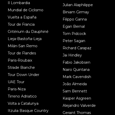
Il Lombardia
Julian Alaphilippe
Mundial de Ciclismo
Biniam Girmay
Vuelta a España
Filippo Ganna
Tour de Francia
Egan Bernal
Critérium du Dauphiné
Tom Pidcock
Lieja-Bastoña-Lieja
Peter Sagan
Milán-San Remo
Richard Carapaz
Tour de Flandes
Jai Hindley
Paris-Roubaix
Fabio Jakobsen
Strade Bianche
Nairo Quintana
Tour Down Under
Mark Cavendish
UAE Tour
João Almeida
Paris-Niza
Sam Bennett
Tirreno Adriatico
Kasper Asgreen
Volta a Catalunya
Alejandro Valverde
Itzulia Basque Country
Geraint Thomas