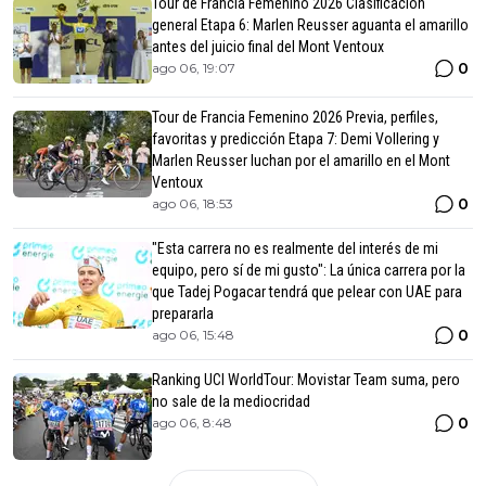
Tour de Francia Femenino 2026 Clasificación
general Etapa 6: Marlen Reusser aguanta el amarillo
antes del juicio final del Mont Ventoux
0
ago 06, 19:07
Tour de Francia Femenino 2026 Previa, perfiles,
favoritas y predicción Etapa 7: Demi Vollering y
Marlen Reusser luchan por el amarillo en el Mont
Ventoux
0
ago 06, 18:53
"Esta carrera no es realmente del interés de mi
equipo, pero sí de mi gusto": La única carrera por la
que Tadej Pogacar tendrá que pelear con UAE para
prepararla
0
ago 06, 15:48
Ranking UCI WorldTour: Movistar Team suma, pero
no sale de la mediocridad
0
ago 06, 8:48