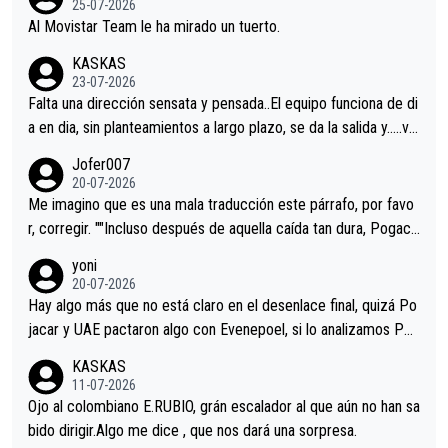
25-07-2026
Al Movistar Team le ha mirado un tuerto.
KASKAS
23-07-2026
Falta una dirección sensata y pensada..El equipo funciona de di
a en dia, sin planteamientos a largo plazo, se da la salida y…..ve
remos qué pasa.Hecho de menos esos directores , Langarica,
Jofer007
Minguez, Velez etc etc.Me da pena vivir estos momentos tan
20-07-2026
tristes sin victorias.
Me imagino que es una mala traducción este párrafo, por favo
r, corregir. ""Incluso después de aquella caída tan dura, Pogaca
r volvió a atacarle en un descenso durante el Giro y Vingegaard
yoni
permaneció pegado a su rueda. Parecía increíble la forma en l
20-07-2026
a que era capaz de controlar el miedo", recordó."
Hay algo más que no está claro en el desenlace final, quizá Po
jacar y UAE pactaron algo con Evenepoel, si lo analizamos Poj
acar no sprintó a tope y de hecho los últimos metros entra cas
KASKAS
i sin pedalear, luego está el saludo con Evenepoel dándose la
11-07-2026
mano de una manera muy fraternal, más allá de los típicos toqu
Ojo al colombiano E.RUBIO, grán escalador al que aún no han sa
es en el hombro con que saludaba a Vingegard. Ahí hubo una in
bido dirigir.Algo me dice , que nos dará una sorpresa.