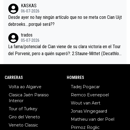
trahistoria que nunca sabremos. Quién mucho abarca poco apri
KASKAS
eta, a ver si por querer poner a Del Toro con calzador en posi
06-07-2026
ción de podio UAE y Pojacar se van complicar el tour.
Desde ayer no hay ningún artículo que no se meta con Cian Uijt
debroeks….porqué será??
trados
05-07-2026
La fama/potencial de Cian viene de su clara victoria en el Tour
del Porvenir, pero a quién superó?: 2.Staune-Mittet (Decathlon,
34º en el pasado Giro), 3.Hessmann (sí, Hessmann...), 4.Ryan (E
DF), 5.Piganzoli (Visma), 6.Fancellu (Ukyo), 7.Wilksch (Tudor),
8.Lenny Martinez (Bahrein), 9. Van Belle (Visma), 10. Vacek (Li
CARRERAS
HOMBRES
dl). A tiempo vista se obtiene mucha información...
Volta ao Algarve
Tadej Pogacar
Clasica Jaén Paraiso
Remco Evenepoel
Interior
Wout van Aert
Tour of Turkey
Jonas Vingegaard
Giro del Veneto
Mathieu van der Poel
Veneto Classic
Primoz Roglic