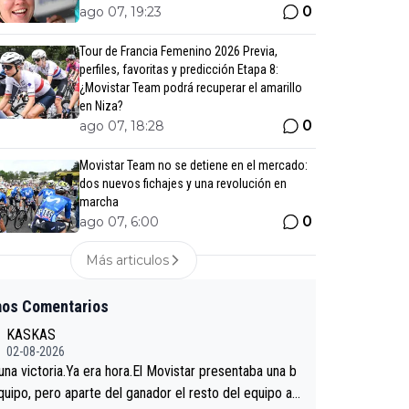
0
ago 07, 19:23
Tour de Francia Femenino 2026 Previa,
perfiles, favoritas y predicción Etapa 8:
¿Movistar Team podrá recuperar el amarillo
en Niza?
0
ago 07, 18:28
Movistar Team no se detiene en el mercado:
dos nuevos fichajes y una revolución en
marcha
0
ago 07, 6:00
Más articulos
mos Comentarios
KASKAS
02-08-2026
 una victoria.Ya era hora.El Movistar presentaba una b
quipo, pero aparte del ganador el resto del equipo a