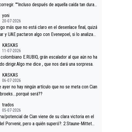
corregir. ""Incluso después de aquella caída tan dura,
ar volvió a atacarle en un descenso durante el Giro y
yoni
gaard permaneció pegado a su rueda. Parecía increí
20-07-2026
 forma en la que era capaz de controlar el miedo", re
lgo más que no está claro en el desenlace final, quizá
."
ar y UAE pactaron algo con Evenepoel, si lo analizam
jacar no sprintó a tope y de hecho los últimos metro
KASKAS
ra casi sin pedalear, luego está el saludo con Evenepo
11-07-2026
ndose la mano de una manera muy fraternal, más allá
l colombiano E.RUBIO, grán escalador al que aún no ha
s típicos toques en el hombro con que saludaba a Vin
n sabido dirigir.Algo me dice , que nos dará una sorpresa.
d. Ahí hubo una intrahistoria que nunca sabremos. Qui
KASKAS
cho abarca poco aprieta, a ver si por querer poner a
06-07-2026
oro con calzador en posición de podio UAE y Pojacar
ayer no hay ningún artículo que no se meta con Cian
 complicar el tour.
ebroeks….porqué será??
trados
05-07-2026
a/potencial de Cian viene de su clara victoria en el
del Porvenir, pero a quién superó?: 2.Staune-Mittet
thlon, 34º en el pasado Giro), 3.Hessmann (sí, Hessm