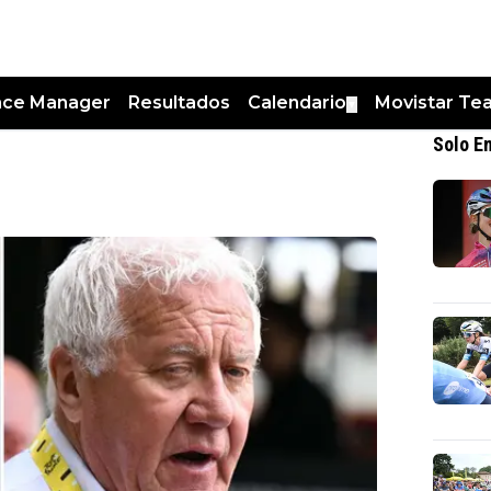
nce Manager
Resultados
Calendario
Movistar Te
▼
Solo E