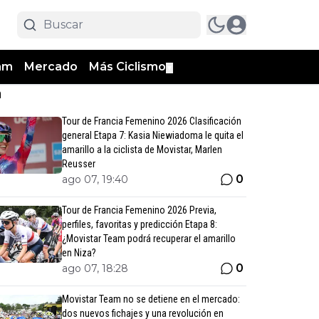
am
Mercado
Más Ciclismo
▼
n
Tour de Francia Femenino 2026 Clasificación
general Etapa 7: Kasia Niewiadoma le quita el
amarillo a la ciclista de Movistar, Marlen
Reusser
0
ago 07, 19:40
Tour de Francia Femenino 2026 Previa,
perfiles, favoritas y predicción Etapa 8:
¿Movistar Team podrá recuperar el amarillo
en Niza?
0
ago 07, 18:28
Movistar Team no se detiene en el mercado:
dos nuevos fichajes y una revolución en