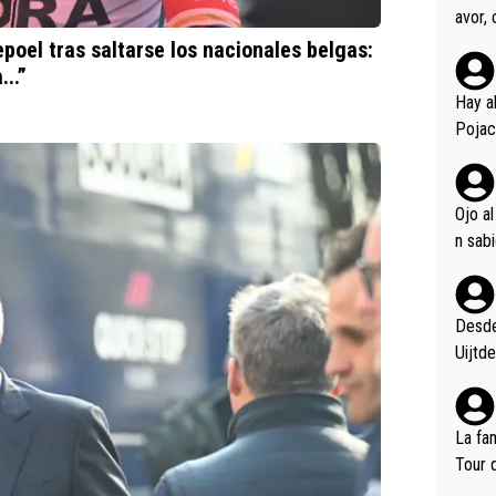
avor, 
Pogac
oel tras saltarse los nacionales belgas:
Vinge
..”
ble la
Hay a
cordó
Pojac
os Po
s ent
el dá
Ojo a
de lo
gegar
én mu
Del T
Desde 
se van
Uijtd
La fam
Tour 
(Deca