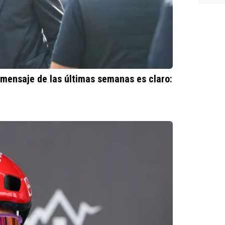
ann...
7.Wilk
(Vism
inform
l mensaje de las últimas semanas es claro: