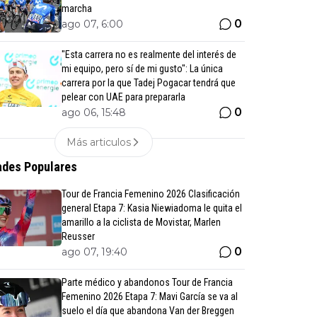
marcha
0
ago 07, 6:00
"Esta carrera no es realmente del interés de
mi equipo, pero sí de mi gusto": La única
carrera por la que Tadej Pogacar tendrá que
pelear con UAE para prepararla
0
ago 06, 15:48
Más articulos
des Populares
Tour de Francia Femenino 2026 Clasificación
general Etapa 7: Kasia Niewiadoma le quita el
amarillo a la ciclista de Movistar, Marlen
Reusser
0
ago 07, 19:40
Parte médico y abandonos Tour de Francia
Femenino 2026 Etapa 7: Mavi García se va al
suelo el día que abandona Van der Breggen