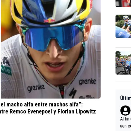
Últi
s el macho alfa entre machos alfa”:
ntre Remco Evenepoel y Florian Lipowitz
Al fin
uen e