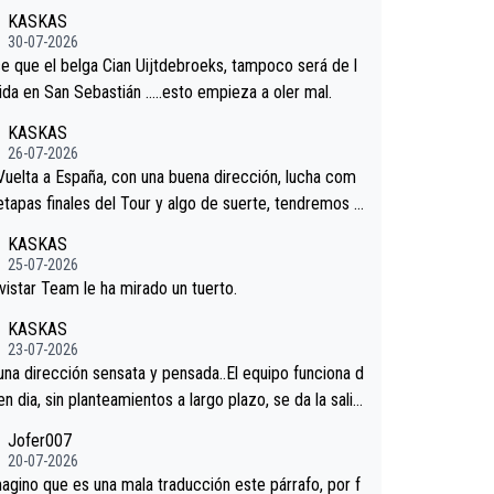
 venir.Repito aqui falta algo , y no es precisamente lo
KASKAS
redores.La única buena noticia es la mejoría de Enric
30-07-2026
n San Sebastian.Si en la Vuelta a Burgos sigue la mej
e que el belga Cian Uijtdebroeks, tampoco será de l
podríamos tener alguna sorpresa en la Vuelta.Ojalá.
tida en San Sebastián …..esto empieza a oler mal.
KASKAS
26-07-2026
 Vuelta a España, con una buena dirección, lucha com
 etapas finales del Tour y algo de suerte, tendremos u
nífico resultado.Acepto apuestas………Suerte
KASKAS
25-07-2026
vistar Team le ha mirado un tuerto.
KASKAS
23-07-2026
 una dirección sensata y pensada..El equipo funciona d
en dia, sin planteamientos a largo plazo, se da la salid
.veremos qué pasa.Hecho de menos esos directores ,
Jofer007
rica, Minguez, Velez etc etc.Me da pena vivir estos
20-07-2026
os tan tristes sin victorias.
agino que es una mala traducción este párrafo, por f