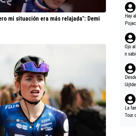
Vinge
ble la
Hay a
ero mi situación era más relajada": Demi
cordó
Pojac
os Po
s ent
el dá
Ojo a
de lo
gegar
én mu
Del T
Desde 
se van
Uijtd
La fam
Tour 
(Deca
ann...