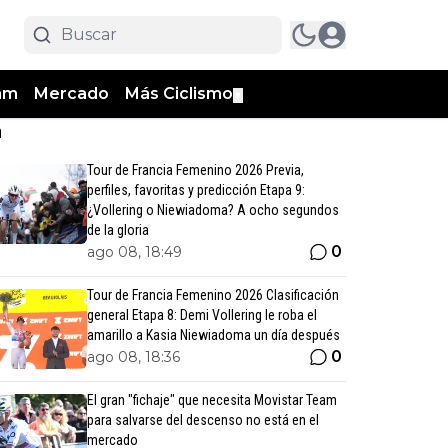
am
Mercado
Más Ciclismo
▼
n
Tour de Francia Femenino 2026 Previa,
perfiles, favoritas y predicción Etapa 9:
¿Vollering o Niewiadoma? A ocho segundos
de la gloria
0
ago 08, 18:49
Tour de Francia Femenino 2026 Clasificación
general Etapa 8: Demi Vollering le roba el
amarillo a Kasia Niewiadoma un día después
0
ago 08, 18:36
El gran "fichaje" que necesita Movistar Team
para salvarse del descenso no está en el
mercado