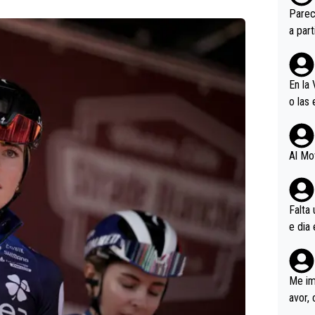
Más e
Parec
oría, 
a par
En la
o las
n mag
Al Mo
Falta
e dia 
a y….
Langa
moment
Me im
avor, 
Pogac