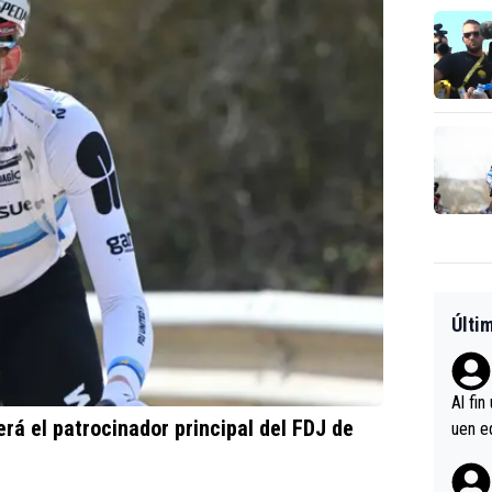
Últi
Al fin
erá el patrocinador principal del FDJ de
uen e
verlas
s cor