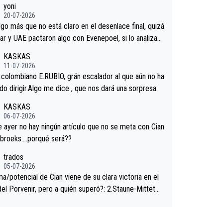
yoni
gaard permaneció pegado a su rueda. Parecía increí
20-07-2026
 forma en la que era capaz de controlar el miedo", re
lgo más que no está claro en el desenlace final, quizá
."
ar y UAE pactaron algo con Evenepoel, si lo analizam
jacar no sprintó a tope y de hecho los últimos metro
KASKAS
ra casi sin pedalear, luego está el saludo con Evenepo
11-07-2026
ndose la mano de una manera muy fraternal, más allá
l colombiano E.RUBIO, grán escalador al que aún no ha
s típicos toques en el hombro con que saludaba a Vin
n sabido dirigir.Algo me dice , que nos dará una sorpresa.
d. Ahí hubo una intrahistoria que nunca sabremos. Qui
KASKAS
cho abarca poco aprieta, a ver si por querer poner a
06-07-2026
oro con calzador en posición de podio UAE y Pojacar
ayer no hay ningún artículo que no se meta con Cian
 complicar el tour.
ebroeks….porqué será??
trados
05-07-2026
a/potencial de Cian viene de su clara victoria en el
del Porvenir, pero a quién superó?: 2.Staune-Mittet
thlon, 34º en el pasado Giro), 3.Hessmann (sí, Hessm
), 4.Ryan (EDF), 5.Piganzoli (Visma), 6.Fancellu (Ukyo),