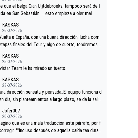
n San Sebastian.Si en la Vuelta a Burgos sigue la mej
e que el belga Cian Uijtdebroeks, tampoco será de l
podríamos tener alguna sorpresa en la Vuelta.Ojalá.
tida en San Sebastián …..esto empieza a oler mal.
KASKAS
26-07-2026
 Vuelta a España, con una buena dirección, lucha com
 etapas finales del Tour y algo de suerte, tendremos u
nífico resultado.Acepto apuestas………Suerte
KASKAS
25-07-2026
vistar Team le ha mirado un tuerto.
KASKAS
23-07-2026
 una dirección sensata y pensada..El equipo funciona d
en dia, sin planteamientos a largo plazo, se da la salid
.veremos qué pasa.Hecho de menos esos directores ,
Jofer007
rica, Minguez, Velez etc etc.Me da pena vivir estos
20-07-2026
os tan tristes sin victorias.
agino que es una mala traducción este párrafo, por f
corregir. ""Incluso después de aquella caída tan dura,
ar volvió a atacarle en un descenso durante el Giro y