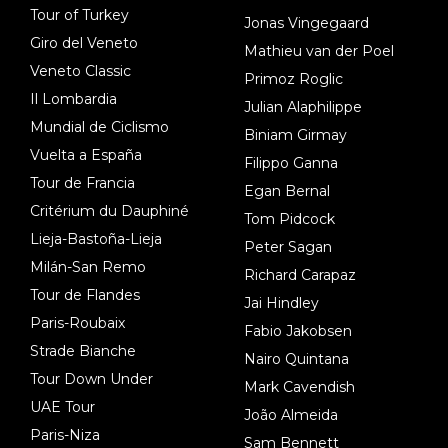
Tour of Turkey
Jonas Vingegaard
Giro del Veneto
Mathieu van der Poel
Veneto Classic
Primoz Roglic
Il Lombardia
Julian Alaphilippe
Mundial de Ciclismo
Biniam Girmay
Vuelta a España
Filippo Ganna
Tour de Francia
Egan Bernal
Critérium du Dauphiné
Tom Pidcock
Lieja-Bastoña-Lieja
Peter Sagan
Milán-San Remo
Richard Carapaz
Tour de Flandes
Jai Hindley
Paris-Roubaix
Fabio Jakobsen
Strade Bianche
Nairo Quintana
Tour Down Under
Mark Cavendish
UAE Tour
João Almeida
Paris-Niza
Sam Bennett