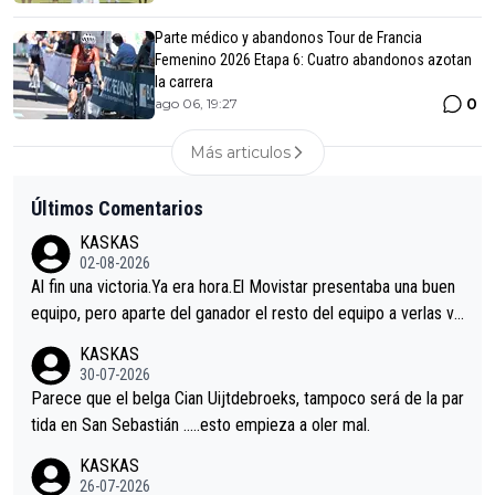
Parte médico y abandonos Tour de Francia
Femenino 2026 Etapa 6: Cuatro abandonos azotan
la carrera
0
ago 06, 19:27
Más articulos
Últimos Comentarios
KASKAS
02-08-2026
Al fin una victoria.Ya era hora.El Movistar presentaba una buen
equipo, pero aparte del ganador el resto del equipo a verlas ve
nir.Repito aqui falta algo , y no es precisamente los corredore
KASKAS
s.La única buena noticia es la mejoría de Enric Más en San Seb
30-07-2026
astian.Si en la Vuelta a Burgos sigue la mejoría, podríamos ten
Parece que el belga Cian Uijtdebroeks, tampoco será de la par
er alguna sorpresa en la Vuelta.Ojalá.
tida en San Sebastián …..esto empieza a oler mal.
KASKAS
26-07-2026