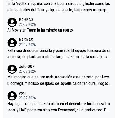
En la Vuelta a España, con una buena dirección, lucha como las
etapas finales del Tour y algo de suerte, tendremos un magnífi
co resultado.Acepto apuestas………Suerte
KASKAS
25-07-2026
Al Movistar Team le ha mirado un tuerto.
KASKAS
23-07-2026
Falta una dirección sensata y pensada..El equipo funciona de di
a en dia, sin planteamientos a largo plazo, se da la salida y…..ve
remos qué pasa.Hecho de menos esos directores , Langarica,
Jofer007
Minguez, Velez etc etc.Me da pena vivir estos momentos tan
20-07-2026
tristes sin victorias.
Me imagino que es una mala traducción este párrafo, por favo
r, corregir. ""Incluso después de aquella caída tan dura, Pogaca
r volvió a atacarle en un descenso durante el Giro y Vingegaard
yoni
permaneció pegado a su rueda. Parecía increíble la forma en l
20-07-2026
a que era capaz de controlar el miedo", recordó."
Hay algo más que no está claro en el desenlace final, quizá Po
jacar y UAE pactaron algo con Evenepoel, si lo analizamos Poj
acar no sprintó a tope y de hecho los últimos metros entra cas