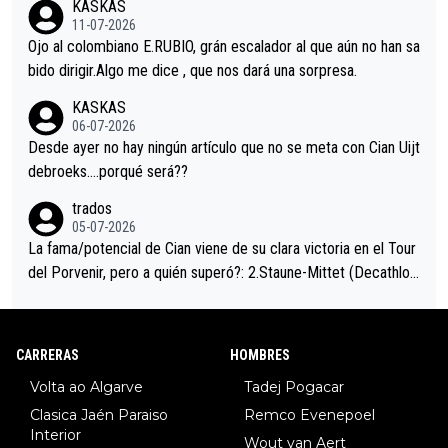
KASKAS
i sin pedalear, luego está el saludo con Evenepoel dándose la
11-07-2026
mano de una manera muy fraternal, más allá de los típicos toqu
Ojo al colombiano E.RUBIO, grán escalador al que aún no han sa
es en el hombro con que saludaba a Vingegard. Ahí hubo una in
bido dirigir.Algo me dice , que nos dará una sorpresa.
trahistoria que nunca sabremos. Quién mucho abarca poco apri
KASKAS
eta, a ver si por querer poner a Del Toro con calzador en posi
06-07-2026
ción de podio UAE y Pojacar se van complicar el tour.
Desde ayer no hay ningún artículo que no se meta con Cian Uijt
debroeks….porqué será??
trados
05-07-2026
La fama/potencial de Cian viene de su clara victoria en el Tour
del Porvenir, pero a quién superó?: 2.Staune-Mittet (Decathlon,
34º en el pasado Giro), 3.Hessmann (sí, Hessmann...), 4.Ryan (E
DF), 5.Piganzoli (Visma), 6.Fancellu (Ukyo), 7.Wilksch (Tudor),
8.Lenny Martinez (Bahrein), 9. Van Belle (Visma), 10. Vacek (Li
CARRERAS
HOMBRES
dl). A tiempo vista se obtiene mucha información...
Volta ao Algarve
Tadej Pogacar
Clasica Jaén Paraiso
Remco Evenepoel
Interior
Wout van Aert