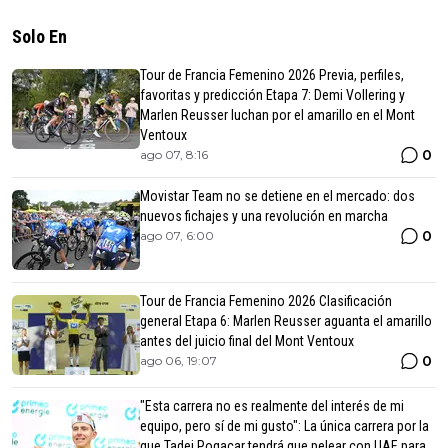
Solo En
Tour de Francia Femenino 2026 Previa, perfiles,
favoritas y predicción Etapa 7: Demi Vollering y
Marlen Reusser luchan por el amarillo en el Mont
Ventoux
0
ago 07, 8:16
Movistar Team no se detiene en el mercado: dos
nuevos fichajes y una revolución en marcha
0
ago 07, 6:00
Tour de Francia Femenino 2026 Clasificación
general Etapa 6: Marlen Reusser aguanta el amarillo
antes del juicio final del Mont Ventoux
0
ago 06, 19:07
"Esta carrera no es realmente del interés de mi
equipo, pero sí de mi gusto": La única carrera por la
que Tadej Pogacar tendrá que pelear con UAE para