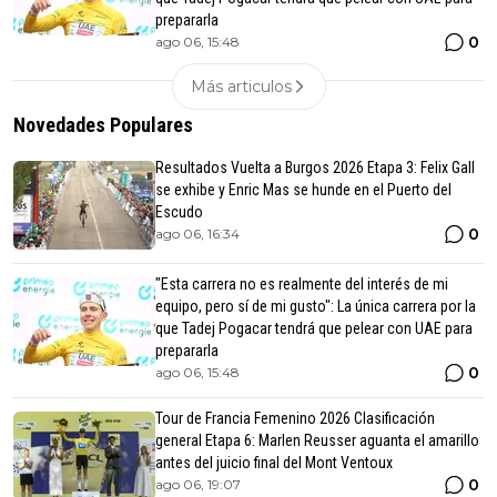
prepararla
0
ago 06, 15:48
Más articulos
Novedades Populares
Resultados Vuelta a Burgos 2026 Etapa 3: Felix Gall
se exhibe y Enric Mas se hunde en el Puerto del
Escudo
0
ago 06, 16:34
"Esta carrera no es realmente del interés de mi
equipo, pero sí de mi gusto": La única carrera por la
que Tadej Pogacar tendrá que pelear con UAE para
prepararla
0
ago 06, 15:48
Tour de Francia Femenino 2026 Clasificación
general Etapa 6: Marlen Reusser aguanta el amarillo
antes del juicio final del Mont Ventoux
0
ago 06, 19:07