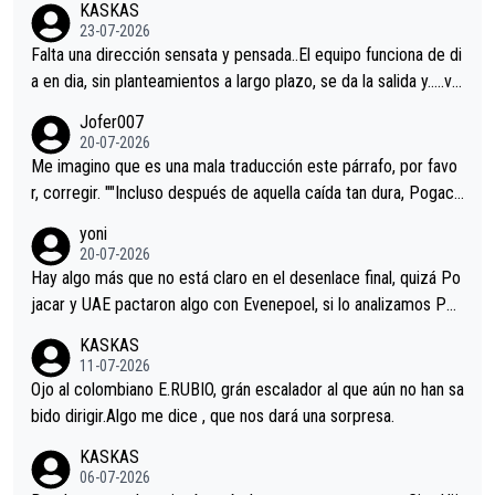
KASKAS
23-07-2026
Falta una dirección sensata y pensada..El equipo funciona de di
a en dia, sin planteamientos a largo plazo, se da la salida y…..ve
remos qué pasa.Hecho de menos esos directores , Langarica,
Jofer007
Minguez, Velez etc etc.Me da pena vivir estos momentos tan
20-07-2026
tristes sin victorias.
Me imagino que es una mala traducción este párrafo, por favo
r, corregir. ""Incluso después de aquella caída tan dura, Pogaca
r volvió a atacarle en un descenso durante el Giro y Vingegaard
yoni
permaneció pegado a su rueda. Parecía increíble la forma en l
20-07-2026
a que era capaz de controlar el miedo", recordó."
Hay algo más que no está claro en el desenlace final, quizá Po
jacar y UAE pactaron algo con Evenepoel, si lo analizamos Poj
acar no sprintó a tope y de hecho los últimos metros entra cas
KASKAS
i sin pedalear, luego está el saludo con Evenepoel dándose la
11-07-2026
mano de una manera muy fraternal, más allá de los típicos toqu
Ojo al colombiano E.RUBIO, grán escalador al que aún no han sa
es en el hombro con que saludaba a Vingegard. Ahí hubo una in
bido dirigir.Algo me dice , que nos dará una sorpresa.
trahistoria que nunca sabremos. Quién mucho abarca poco apri
KASKAS
eta, a ver si por querer poner a Del Toro con calzador en posi
06-07-2026
ción de podio UAE y Pojacar se van complicar el tour.