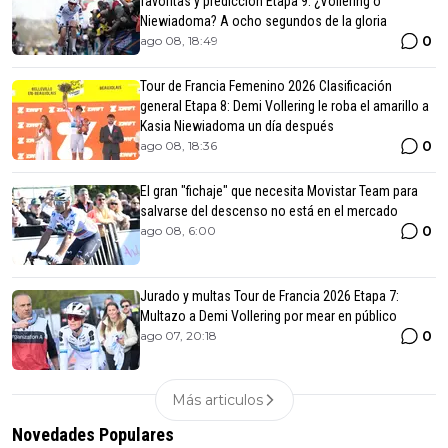
favoritas y predicción Etapa 9: ¿Vollering o
Niewiadoma? A ocho segundos de la gloria
0
ago 08, 18:49
Tour de Francia Femenino 2026 Clasificación
general Etapa 8: Demi Vollering le roba el amarillo a
Kasia Niewiadoma un día después
0
ago 08, 18:36
El gran "fichaje" que necesita Movistar Team para
salvarse del descenso no está en el mercado
0
ago 08, 6:00
Jurado y multas Tour de Francia 2026 Etapa 7:
Multazo a Demi Vollering por mear en público
0
ago 07, 20:18
Más articulos
Novedades Populares