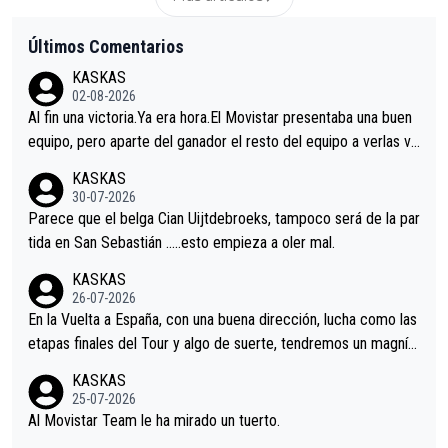
Últimos Comentarios
KASKAS
02-08-2026
Al fin una victoria.Ya era hora.El Movistar presentaba una buen
equipo, pero aparte del ganador el resto del equipo a verlas ve
nir.Repito aqui falta algo , y no es precisamente los corredore
KASKAS
s.La única buena noticia es la mejoría de Enric Más en San Seb
30-07-2026
astian.Si en la Vuelta a Burgos sigue la mejoría, podríamos ten
Parece que el belga Cian Uijtdebroeks, tampoco será de la par
er alguna sorpresa en la Vuelta.Ojalá.
tida en San Sebastián …..esto empieza a oler mal.
KASKAS
26-07-2026
En la Vuelta a España, con una buena dirección, lucha como las
etapas finales del Tour y algo de suerte, tendremos un magnífi
co resultado.Acepto apuestas………Suerte
KASKAS
25-07-2026
Al Movistar Team le ha mirado un tuerto.