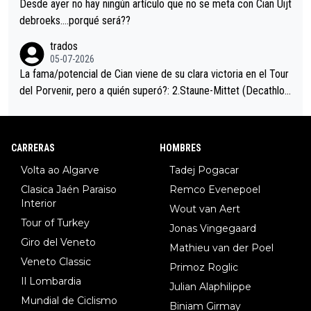
Desde ayer no hay ningún artículo que no se meta con Cian Uijt
debroeks….porqué será??
trados
05-07-2026
La fama/potencial de Cian viene de su clara victoria en el Tour
del Porvenir, pero a quién superó?: 2.Staune-Mittet (Decathlon,
34º en el pasado Giro), 3.Hessmann (sí, Hessmann...), 4.Ryan (E
DF), 5.Piganzoli (Visma), 6.Fancellu (Ukyo), 7.Wilksch (Tudor),
8.Lenny Martinez (Bahrein), 9. Van Belle (Visma), 10. Vacek (Li
CARRERAS
HOMBRES
dl). A tiempo vista se obtiene mucha información...
Volta ao Algarve
Tadej Pogacar
Clasica Jaén Paraiso
Remco Evenepoel
Interior
Wout van Aert
Tour of Turkey
Jonas Vingegaard
Giro del Veneto
Mathieu van der Poel
Veneto Classic
Primoz Roglic
Il Lombardia
Julian Alaphilippe
Mundial de Ciclismo
Biniam Girmay