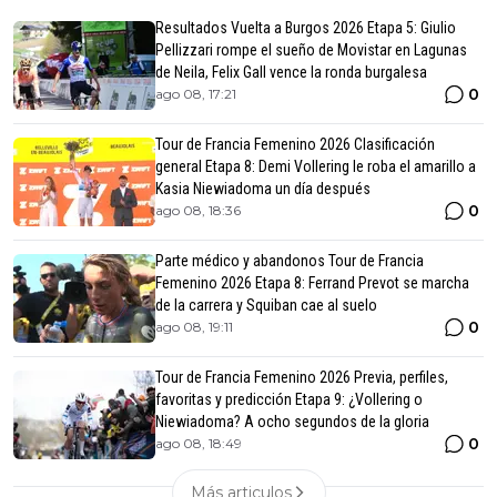
Resultados Vuelta a Burgos 2026 Etapa 5: Giulio
Pellizzari rompe el sueño de Movistar en Lagunas
de Neila, Felix Gall vence la ronda burgalesa
0
ago 08, 17:21
Tour de Francia Femenino 2026 Clasificación
general Etapa 8: Demi Vollering le roba el amarillo a
Kasia Niewiadoma un día después
0
ago 08, 18:36
Parte médico y abandonos Tour de Francia
Femenino 2026 Etapa 8: Ferrand Prevot se marcha
de la carrera y Squiban cae al suelo
0
ago 08, 19:11
Tour de Francia Femenino 2026 Previa, perfiles,
favoritas y predicción Etapa 9: ¿Vollering o
Niewiadoma? A ocho segundos de la gloria
0
ago 08, 18:49
Más articulos