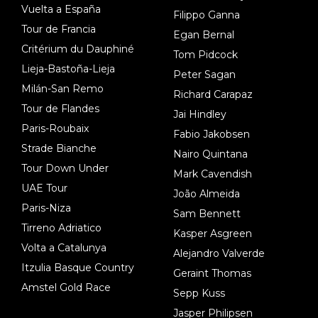
Vuelta a España
Filippo Ganna
Tour de Francia
Egan Bernal
Critérium du Dauphiné
Tom Pidcock
Lieja-Bastoña-Lieja
Peter Sagan
Milán-San Remo
Richard Carapaz
Tour de Flandes
Jai Hindley
Paris-Roubaix
Fabio Jakobsen
Strade Bianche
Nairo Quintana
Tour Down Under
Mark Cavendish
UAE Tour
João Almeida
Paris-Niza
Sam Bennett
Tirreno Adriatico
Kasper Asgreen
Volta a Catalunya
Alejandro Valverde
Itzulia Basque Country
Geraint Thomas
Amstel Gold Race
Sepp Kuss
Jasper Philipsen